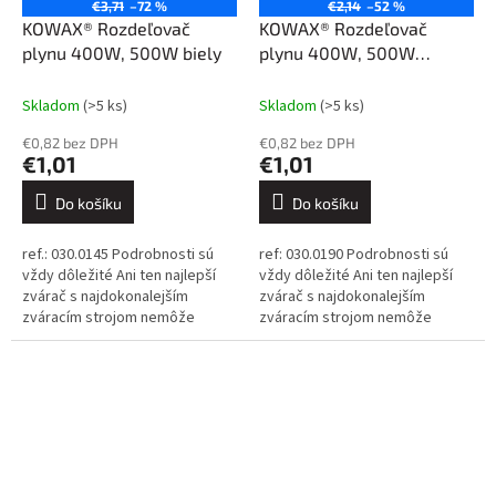
€3,71
–72 %
€2,14
–52 %
KOWAX® Rozdeľovač
KOWAX® Rozdeľovač
plynu 400W, 500W biely
plynu 400W, 500W
keramický
Skladom
(>5 ks)
Skladom
(>5 ks)
€0,82 bez DPH
€0,82 bez DPH
€1,01
€1,01
Do košíku
Do košíku
ref.: 030.0145 Podrobnosti sú
ref: 030.0190 Podrobnosti sú
vždy dôležité Ani ten najlepší
vždy dôležité Ani ten najlepší
zvárač s najdokonalejším
zvárač s najdokonalejším
zváracím strojom nemôže
zváracím strojom nemôže
dosiahnuť dokonalé výsledky,
dosiahnuť dokonalé výsledky,
ak sa spolieha na nekvalitné...
ak sa spolieha na nekvalitné...