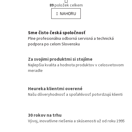
O
r
89
položek celkem
v
á
l
NAHORU
n
á
k
d
o
v
a
Sme čisto česká spoločnosť
á
c
Plne profesionálna odborná servisná a technická
n
í
podpora po celom Slovensku
í
p
r
v
Za svojimi produktmi si stojíme
k
Najlepšia kvalita a hodnota produktov v celosvetovom
y
meradle
v
ý
p
Heureka klientmi overené
i
Našu dôveryhodnosť a spoľahlivosť potvrdzujú klienti
s
u
30 rokov na trhu
Vývoj, inovatívne riešenia a skúsenosti už od roku 1995