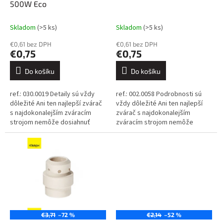
u
500W Eco
k
t
Skladom
(>5 ks)
Skladom
(>5 ks)
ů
€0,61 bez DPH
€0,61 bez DPH
€0,75
€0,75
Do košíku
Do košíku
ref.: 030.0019 Detaily sú vždy
ref.: 002.0058 Podrobnosti sú
dôležité Ani ten najlepší zvárač
vždy dôležité Ani ten najlepší
s najdokonalejším zváracím
zvárač s najdokonalejším
strojom nemôže dosiahnuť
zváracím strojom nemôže
dokonalé výsledky, ak sa
dosiahnuť dokonalé výsledky,
spolieha na nekvalitné
ak sa spolieha na nekvalitné...
spotrebné...
€3,71
–72 %
€2,14
–52 %