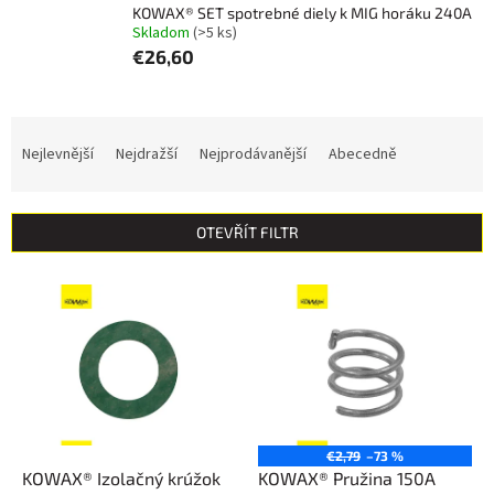
KOWAX® SET spotrebné diely k MIG horáku 240A
Skladom
(>5 ks)
€26,60
Ř
a
Nejlevnější
Nejdražší
Nejprodávanější
Abecedně
z
e
n
OTEVŘÍT FILTR
í
p
V
r
ý
o
p
d
i
u
s
k
p
t
r
ů
o
€2,79
–73 %
d
KOWAX® Izolačný krúžok
KOWAX® Pružina 150A