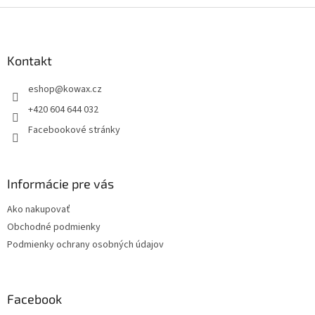
Z
á
p
a
Kontakt
t
eshop
@
kowax.cz
í
+420 604 644 032
Facebookové stránky
Informácie pre vás
Ako nakupovať
Obchodné podmienky
Podmienky ochrany osobných údajov
Facebook