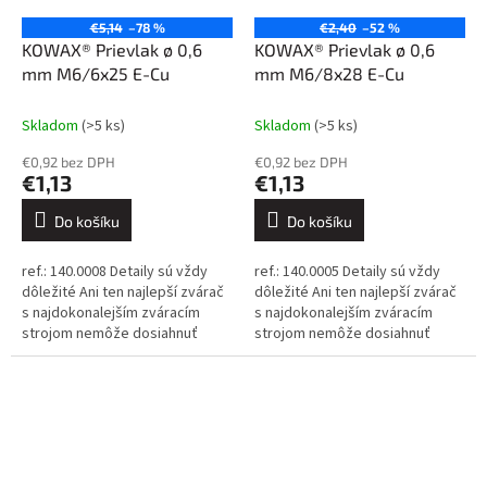
€5,14
–78 %
€2,40
–52 %
KOWAX® Prievlak ø 0,6
KOWAX® Prievlak ø 0,6
mm M6/6x25 E-Cu
mm M6/8x28 E-Cu
Skladom
(>5 ks)
Skladom
(>5 ks)
€0,92 bez DPH
€0,92 bez DPH
€1,13
€1,13
Do košíku
Do košíku
ref.: 140.0008 Detaily sú vždy
ref.: 140.0005 Detaily sú vždy
dôležité Ani ten najlepší zvárač
dôležité Ani ten najlepší zvárač
s najdokonalejším zváracím
s najdokonalejším zváracím
strojom nemôže dosiahnuť
strojom nemôže dosiahnuť
dokonalé výsledky, ak sa
dokonalé výsledky, ak sa
spolieha na nekvalitné
spolieha na nekvalitné
spotrebné...
spotrebné...