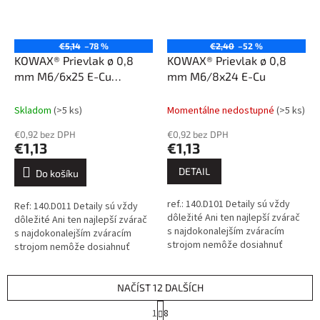
€5,14
–78 %
€2,40
–52 %
KOWAX® Prievlak ø 0,8
KOWAX® Prievlak ø 0,8
mm M6/6x25 E-Cu
mm M6/8x24 E-Cu
predl.závit
Skladom
(>5 ks)
Momentálne nedostupné
(>5 ks)
€0,92 bez DPH
€0,92 bez DPH
€1,13
€1,13
DETAIL
Do košíku
ref.: 140.D101 Detaily sú vždy
Ref: 140.D011 Detaily sú vždy
dôležité Ani ten najlepší zvárač
dôležité Ani ten najlepší zvárač
s najdokonalejším zváracím
s najdokonalejším zváracím
strojom nemôže dosiahnuť
strojom nemôže dosiahnuť
dokonalé výsledky, ak sa
dokonalé výsledky, ak sa
spolieha na nekvalitné
spolieha na nekvalitné
spotrebné...
spotrebné...
NAČÍST 12 DALŠÍCH
S
1
8
t