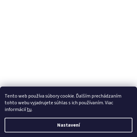
Tento web používa súbory cookie. Ďalším prechádzaním
tohto webu vyjadrujete súhlas s ich používaním. Viac
informácií
tu
.
Nastavení
Vytvořil Shoptet