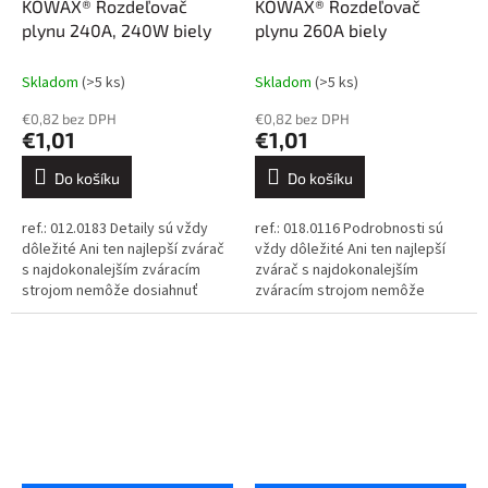
KOWAX® Rozdeľovač
KOWAX® Rozdeľovač
plynu 240A, 240W biely
plynu 260A biely
Skladom
(>5 ks)
Skladom
(>5 ks)
€0,82 bez DPH
€0,82 bez DPH
€1,01
€1,01
Do košíku
Do košíku
ref.: 012.0183 Detaily sú vždy
ref.: 018.0116 Podrobnosti sú
dôležité Ani ten najlepší zvárač
vždy dôležité Ani ten najlepší
s najdokonalejším zváracím
zvárač s najdokonalejším
strojom nemôže dosiahnuť
zváracím strojom nemôže
dokonalé výsledky, ak sa
dosiahnuť dokonalé výsledky,
spolieha na nekvalitné
ak sa spolieha na nekvalitné...
spotrebné...