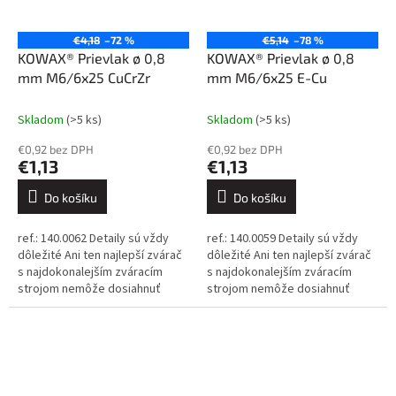
€4,18
–72 %
€5,14
–78 %
KOWAX® Prievlak ø 0,8
KOWAX® Prievlak ø 0,8
mm M6/6x25 CuCrZr
mm M6/6x25 E-Cu
Skladom
(>5 ks)
Skladom
(>5 ks)
€0,92 bez DPH
€0,92 bez DPH
€1,13
€1,13
Do košíku
Do košíku
ref.: 140.0062 Detaily sú vždy
ref.: 140.0059 Detaily sú vždy
dôležité Ani ten najlepší zvárač
dôležité Ani ten najlepší zvárač
s najdokonalejším zváracím
s najdokonalejším zváracím
strojom nemôže dosiahnuť
strojom nemôže dosiahnuť
dokonalé výsledky, ak sa
dokonalé výsledky, ak sa
spolieha na nekvalitné
spolieha na nekvalitné
spotrebné...
spotrebné...