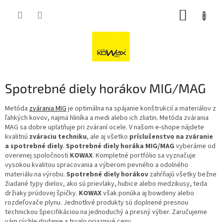
Přejít
NÁKUP
na
obsah
KOŠÍK
Spotrebné diely horákov MIG/MAG
Metóda
zvárania MIG
je optimálna na spájanie konštrukcií a materiálov z
ľahkých kovov, najmä hliníka a medi alebo ich zliatin. Metóda zvárania
MAG sa dobre uplatňuje pri zváraní ocele. V našom e-shope nájdete
kvalitnú
zváraciu techniku
, ale aj všetko
príslušenstvo na zváranie
a spotrebné diely
.
Spotrebné diely horáka MIG/MAG
vyberáme od
overenej spoločnosti
KOWAX
. Kompletné portfólio sa vyznačuje
vysokou kvalitou spracovania a výberom pevného a odolného
materiálu na výrobu.
Spotrebné diely horákov
zahŕňajú všetky bežne
žiadané typy dielov, ako sú prievlaky, hubice alebo medzikusy, teda
držiaky prúdovej špičky.
KOWAX
však ponúka aj bowdeny alebo
rozdeľovače plynu. Jednotlivé produkty sú doplnené presnou
technickou špecifikáciou na jednoduchý a presný výber. Zaručujeme
vám rýchle dodanie a trvalo priaznivé ceny.