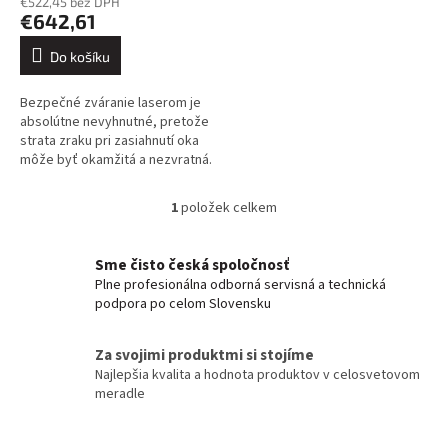
€522,45 bez DPH
€642,61
Do košíku
Bezpečné zváranie laserom je
absolútne nevyhnutné, pretože
strata zraku pri zasiahnutí oka
môže byť okamžitá a nezvratná.
Takúto bezpečnosť ponúka
samostmievacia kukla
1
položek celkem
O
KOWAX®...
v
l
Sme čisto česká spoločnosť
á
Plne profesionálna odborná servisná a technická
d
podpora po celom Slovensku
a
c
í
Za svojimi produktmi si stojíme
p
Najlepšia kvalita a hodnota produktov v celosvetovom
r
meradle
v
k
y