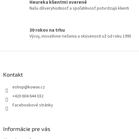
Heureka klientmi overené
v
Našu dôveryhodnosť a spoľahlivosť potvrdzujú klienti
ý
p
i
s
30 rokov na trhu
u
Vývoj, inovatívne riešenia a skúsenosti už od roku 1995
Z
á
p
a
Kontakt
t
eshop
@
kowax.cz
í
+420 604 644 032
Facebookové stránky
Informácie pre vás