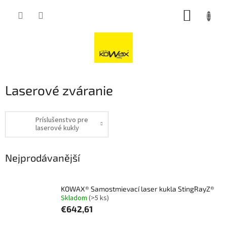
Přejít
NÁKUP
na
obsah
KOŠÍK
Laserové zváranie
Príslušenstvo pre
laserové kukly
Nejprodávanější
KOWAX® Samostmievací laser kukla StingRayZ®
Skladom
(>5 ks)
€642,61