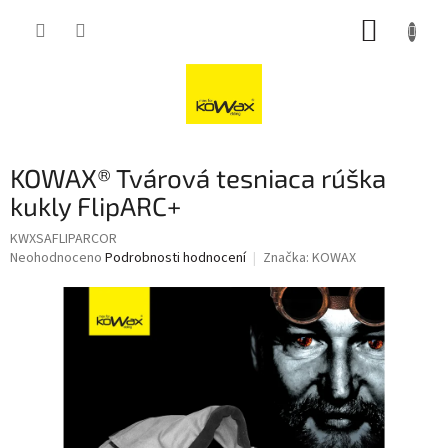
Přejít
NÁKUP
na
obsah
KOŠÍK
KOWAX® Tvárová tesniaca rúška
kukly FlipARC+
KWXSAFLIPARCOR
Průměrné
Neohodnoceno
Podrobnosti hodnocení
Značka:
KOWAX
hodnocení
produktu
je
0,0
z
5
hvězdiček.