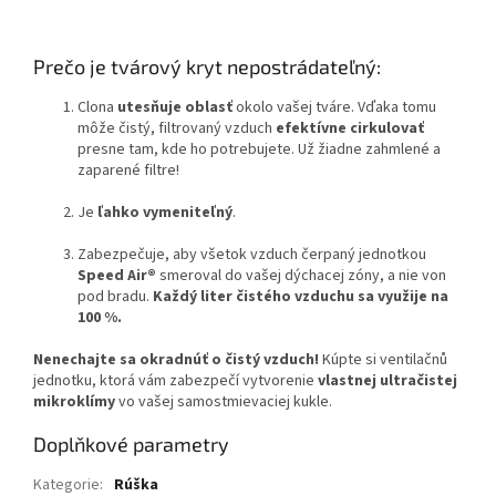
Prečo je tvárový kryt nepostrádateľný:
Clona
utesňuje oblasť
okolo vašej tváre. Vďaka tomu
môže čistý, filtrovaný vzduch
efektívne cirkulovať
presne tam, kde ho potrebujete. Už žiadne zahmlené a
zaparené filtre!
Je
ľahko vymeniteľný
.
Zabezpečuje, aby všetok vzduch čerpaný jednotkou
Speed Air®
smeroval do vašej dýchacej zóny, a nie von
pod bradu.
Každý liter čistého vzduchu sa využije na
100 %.
Nenechajte sa okradnúť o čistý vzduch!
Kúpte si ventilačnů
jednotku, ktorá vám zabezpečí vytvorenie
vlastnej ultračistej
mikroklímy
vo vašej samostmievaciej kukle.
Doplňkové parametry
Kategorie
:
Rúška