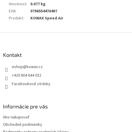
Hmotnost
:
0.077 kg
EAN
:
0796554476407
Produkt
:
KOWAX Speed Air
Z
á
p
a
Kontakt
t
eshop
@
kowax.cz
í
+420 604 644 032
Facebookové stránky
Informácie pre vás
Ako nakupovať
Obchodné podmienky
Podmienky ochrany osobných údajov