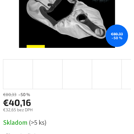
€80,33
–50 %
€80,33
–50 %
€40,16
€32,65 bez DPH
Měrná
Skladom
(>5 ks)
cena: