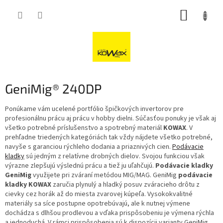
Přejít
NÁKUP
na
obsah
KOŠÍK
GeniMig® 240DP
Ponúkame vám ucelené portfólio špičkových invertorov pre
profesionálnu prácu aj prácu v hobby dielni. Súčasťou ponuky je však aj
všetko potrebné príslušenstvo a spotrebný materiál
KOWAX
. V
prehľadne triedených kategóriách tak vždy nájdete všetko potrebné,
navyše s garanciou rýchleho dodania a priaznivých cien.
Podávacie
kladky
sú jedným z relatívne drobných dielov. Svojou funkciou však
výrazne zlepšujú výslednú prácu a tiež ju uľahčujú.
Podávacie kladky
GeniMig
využijete pri zváraní metódou MIG/MAG. GeniMig
podávacie
kladky KOWAX
zaručia plynulý a hladký posuv zváracieho drôtu z
cievky cez horák až do miesta zvarovej kúpeľa. Vysokokvalitné
materiály sa síce postupne opotrebúvajú, ale k nutnej výmene
dochádza s dlhšou prodlevou a vďaka prispôsobeniu je výmena rýchla
a jednoduchá. V rámci prispôsobenia sú k dispozícii varianty GeniMig