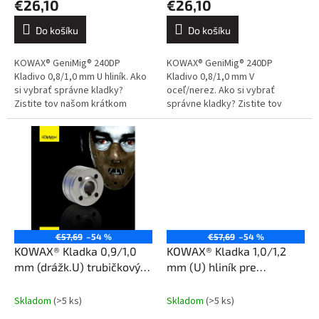
€26,10
€26,10
Do košíku
Do košíku
KOWAX® GeniMig® 240DP
KOWAX® GeniMig® 240DP
Kladivo 0,8/1,0 mm U hliník. Ako
Kladivo 0,8/1,0 mm V
si vybrať správne kladky?
oceľ/nerez. Ako si vybrať
Zistite tov našom krátkom
správne kladky? Zistite tov
blogu.
našom krátkom blogu.
€57,69
–54 %
€57,69
–54 %
KOWAX® Kladka 0,9/1,0
KOWAX® Kladka 1,0/1,2
mm (drážk.U) trubičkový
mm (U) hliník pre
drôt pre GeniMig® 240DP
GeniMig® 240DP LCD
LCD
Skladom
(>5 ks)
Skladom
(>5 ks)