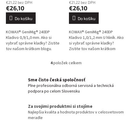
€21,22 bez DPH
€21,22 bez DPH
€26,10
€26,10
Do košíku
Do košíku
KOWAX® GeniMig® 240DP
KOWAX® GeniMig® 240DP
Kladivo 0,9/1,0 mm. Ako si
Kladivo 1,0/1,2 mm U hliník. Ako
vybrať správne kladky? Zistite
si vybrať správne kladky?
tov našom krátkom blogu.
Zistite tov našom krátkom
blogu.
4
položek celkem
O
v
l
Sme čisto česká spoločnosť
á
Plne profesionálna odborná servisná a technická
d
podpora po celom Slovensku
a
c
í
Za svojimi produktmi si stojíme
p
Najlepšia kvalita a hodnota produktov v celosvetovom
r
meradle
v
k