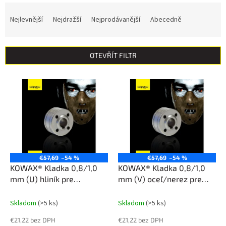
Ř
a
Nejlevnější
Nejdražší
Nejprodávanější
Abecedně
z
e
n
OTEVŘÍT FILTR
í
p
V
r
ý
o
p
d
i
u
s
k
p
t
r
ů
o
€57,69
–54 %
€57,69
–54 %
d
KOWAX® Kladka 0,8/1,0
KOWAX® Kladka 0,8/1,0
u
mm (U) hliník pre
mm (V) oceľ/nerez pre
k
GeniMig® 240DP LCD
GeniMig® 240DP LCD
t
Skladom
(>5 ks)
Skladom
(>5 ks)
ů
€21,22 bez DPH
€21,22 bez DPH