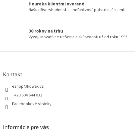
y
Heureka klientmi overené
v
Našu dôveryhodnosť a spoľahlivosť potvrdzujú klienti
ý
p
i
s
30 rokov na trhu
u
Vývoj, inovatívne riešenia a skúsenosti už od roku 1995
Z
á
p
a
Kontakt
t
eshop
@
kowax.cz
í
+420 604 644 032
Facebookové stránky
Informácie pre vás