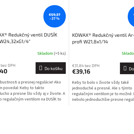
€59,37
–37 %
X® Redukčný ventil DUSÍK
KOWAX® Redukčný ventil A
 W24,32xG1/4"
profi W21,8x1/14
Skladom
(>5 ks)
Sklad
Průměrné
hodnocení
produktu
 bez DPH
€31,84 bez DPH
Do košíku
Do
,40
€39,16
je
3,3
obustnosti a presnej regulácie! Ako
Keby to bolo v živote vždy také
z
m povedal: Keby to takto
jednoduché a presné. Ale s týmto
5
ucho a presne šlo vždy aj v živote. A
regulačným ventilom je to možné. 
hvězdiček.
o regulačným ventilom na DUSÍK to
nebolo jednoduchšie presne regu
ucho ide!
plyny. Robustné riešenie a dlhá...
O
v
l
á