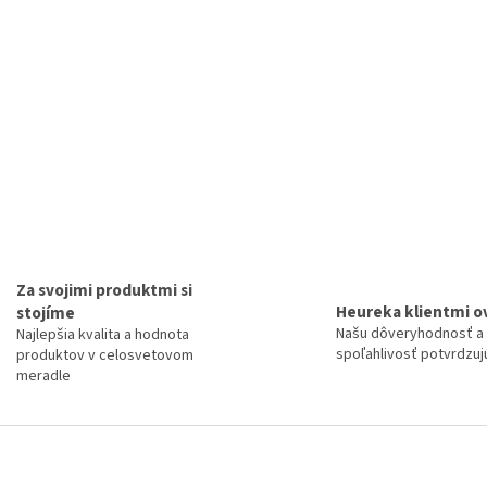
d
a
c
í
p
r
v
k
y
v
ý
p
i
s
Za svojimi produktmi si
u
Heureka klientmi o
stojíme
Našu dôveryhodnosť a
Najlepšia kvalita a hodnota
spoľahlivosť potvrdzujú
produktov v celosvetovom
meradle