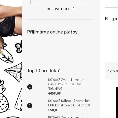
n
e
ROZBALIT FILTR
l
Nejpr
Přijímáme online platby
Ř
a
Top 10 produktů
Nejlev
z
KOWAX® Zvárací invertor
e
GeniTig® 210DC SET6 (DC
V
n
TIG/MMA)
ý
í
€658,68
p
p
KOWAX® Náhradný horák bez
i
r
EUR konektora CARIMIG® 160
s
€50,01
o
p
d
KOWAX® Zvárací invertor