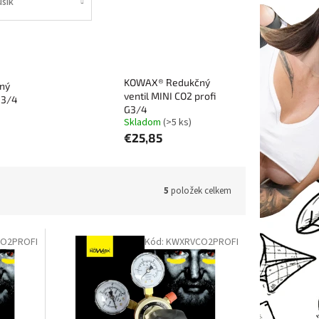
usík
KOWAX® Redukčný
ný
ventil MINI CO2 profi
G3/4
G3/4
Skladom
(>5 ks)
€25,85
5
položek celkem
CO2PROFI
Kód:
KWXRVCO2PROFI