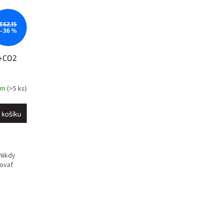
€62,15
–36 %
r+CO2
om
(>5 ks)
 košíku
Nikdy
lovať