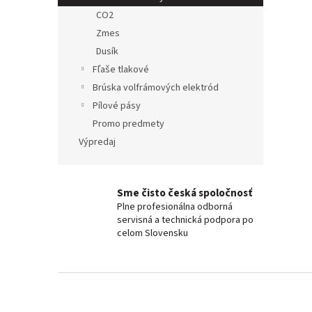
CO2
Zmes
Dusík
Fľaše tlakové
Brúska volfrámových elektród
Pílové pásy
Promo predmety
Výpredaj
Sme čisto česká spoločnosť
Plne profesionálna odborná
servisná a technická podpora po
celom Slovensku
Z
á
p