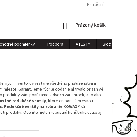
 OSOBNÝCH ÚDAJOV
Přihlášení
NÁKUPNÍ
Prázdný košík
KOŠÍK
chodné podmienky
Podpora
ATESTY
Blog
Kontak
derných invertorov vrátane všetkého príslušenstva a
 mieste. Garantujeme rýchle dodanie aj trvalo priaznivé
to produkty vám ponúkame v dvoch variantoch, a to ako
ustné redukčné ventily
, ktoré disponujú presnou
su.
Redukčné ventily na zváranie KOWAX®
sú
i pretlaku. Oceníte nielen robustnú konštrukciu, ale aj