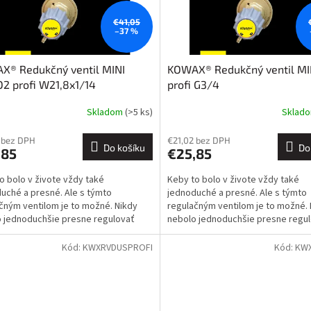
€41,05
–37 %
X® Redukčný ventil MINI
KOWAX® Redukčný ventil MI
2 profi W21,8x1/14
profi G3/4
Skladom
(>5 ks)
Sklad
 bez DPH
€21,02 bez DPH
Do košíku
Do
,85
€25,85
o bolo v živote vždy také
Keby to bolo v živote vždy také
uché a presné. Ale s týmto
jednoduché a presné. Ale s týmto
čným ventilom je to možné. Nikdy
regulačným ventilom je to možné. 
 jednoduchšie presne regulovať
nebolo jednoduchšie presne regu
 Robustné riešenie a dlhá...
plyny. Robustné riešenie a dlhá...
Kód:
KWXRVDUSPROFI
Kód:
KW