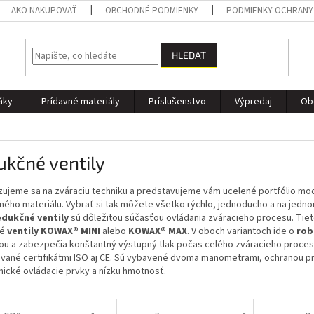
AKO NAKUPOVAŤ
OBCHODNÉ PODMIENKY
PODMIENKY OCHRANY
HLEDAT
áky
Prídavné materiály
Príslušenstvo
Výpredaj
Ob
kčné ventily
zujeme sa na zváraciu techniku a predstavujeme vám ucelené portfólio mo
ého materiálu. Vybrať si tak môžete všetko rýchlo, jednoducho a na jednom
dukčné ventily
sú dôležitou súčasťou ovládania zváracieho procesu. Tie
né
ventily KOWAX® MINI
alebo
KOWAX® MAX
. V oboch variantoch ide o
rob
iou a zabezpečia konštantný výstupný tlak počas celého zváracieho proce
ované certifikátmi ISO aj CE. Sú vybavené dvoma manometrami, ochranou prot
ické ovládacie prvky a nízku hmotnosť.