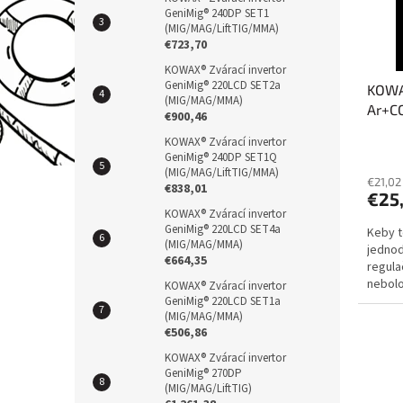
r
u
GeniMig® 240DP SET1
(MIG/MAG/LiftTIG/MMA)
o
k
€723,70
d
t
KOWAX® Zvárací invertor
u
ů
GeniMig® 220LCD SET2a
KOWA
k
(MIG/MAG/MMA)
Ar+CO
t
€900,46
ů
KOWAX® Zvárací invertor
GeniMig® 240DP SET1Q
(MIG/MAG/LiftTIG/MMA)
€21,02
€838,01
€25
KOWAX® Zvárací invertor
GeniMig® 220LCD SET4a
Keby t
(MIG/MAG/MMA)
jednod
€664,35
regula
nebolo
KOWAX® Zvárací invertor
plyny.
GeniMig® 220LCD SET1a
(MIG/MAG/MMA)
€506,86
KOWAX® Zvárací invertor
GeniMig® 270DP
(MIG/MAG/LiftTIG)