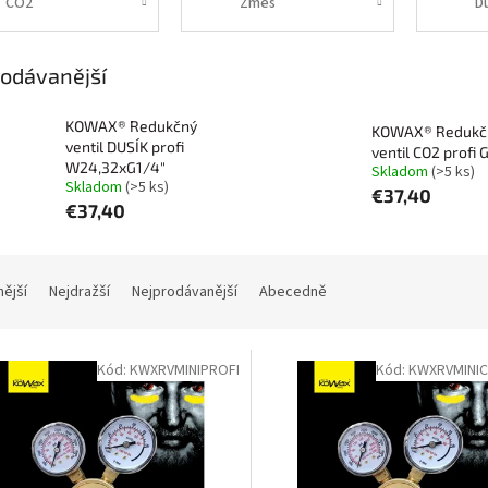
CO2
Zmes
D
odávanější
KOWAX® Redukčný
KOWAX® Redukč
ventil DUSÍK profi
ventil CO2 profi 
W24,32xG1/4"
Skladom
(>5 ks)
Skladom
(>5 ks)
€37,40
€37,40
nější
Nejdražší
Nejprodávanější
Abecedně
Kód:
KWXRVMINIPROFI
Kód:
KWXRVMINI