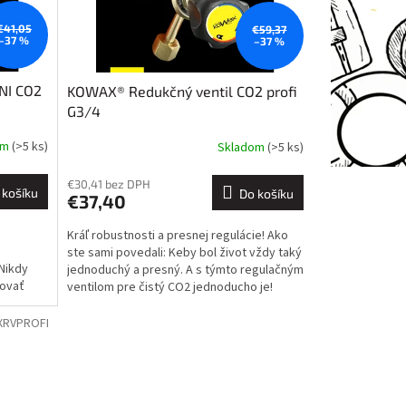
€41,05
€59,37
–37 %
–37 %
NI CO2
KOWAX® Redukčný ventil CO2 profi
G3/4
om
(>5 ks)
Skladom
(>5 ks)
Průměrné
hodnocení
produktu
€30,41 bez DPH
 košíku
Do košíku
€37,40
je
5,0
Kráľ robustnosti a presnej regulácie! Ako
z
ste sami povedali: Keby bol život vždy taký
5
Nikdy
jednoduchý a presný. A s týmto regulačným
hvězdiček.
lovať
ventilom pre čistý CO2 jednoducho je!
XRVPROFI