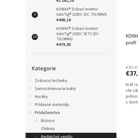
€1 261,38
KOWAX® Zvárací invertor
GeniTig® 210DC (DC TIG/MMA)
€448,18
KOWAX® Zvárací invertor
GeniTig® 210DC SET1 (DC
KOWA
TIG/MMA)
profi
€479,85
Přeskočit
Kategorie
€30,41
kategorie
€37
Zváracia technika
Kráľ r
Samostmievacie kukly
ste sá
jednod
Horáky
s týmt
Prídavné materiály
jednod
Príslušenstvo
Brúsivo
Chémia
Redukčné ventily