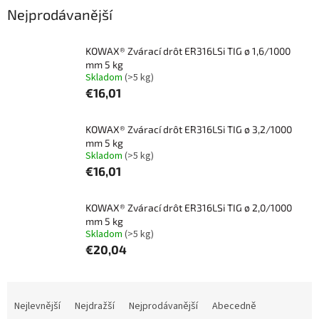
Nejprodávanější
KOWAX® Zvárací drôt ER316LSi TIG ø 1,6/1000
mm 5 kg
Skladom
(>5 kg)
€16,01
KOWAX® Zvárací drôt ER316LSi TIG ø 3,2/1000
mm 5 kg
Skladom
(>5 kg)
€16,01
KOWAX® Zvárací drôt ER316LSi TIG ø 2,0/1000
mm 5 kg
Skladom
(>5 kg)
€20,04
Ř
a
Nejlevnější
Nejdražší
Nejprodávanější
Abecedně