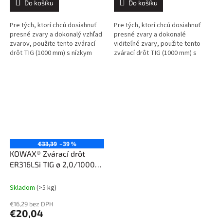
Do košíku
Do košíku
Pre tých, ktorí chcú dosiahnuť
Pre tých, ktorí chcú dosiahnuť
presné zvary a dokonalý vzhľad
presné zvary a dokonalé
zvarov, použite tento zvárací
viditeľné zvary, použite tento
drôt TIG (1000 mm) s nízkym
zvárací drôt TIG (1000 mm) s
obsahom uhlíka na zváranie
nízkym obsahom uhlíka na
nehrdzavejúcich ocelí typu...
zváranie nehrdzavejúcich ocelí
typu...
€33,39
–39 %
KOWAX® Zvárací drôt
ER316LSi TIG ø 2,0/1000
mm 5 kg
Skladom
(>5 kg)
€16,29 bez DPH
€20,04