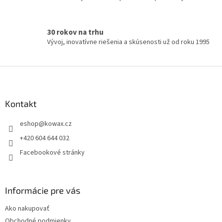
ý
p
i
s
30 rokov na trhu
u
Vývoj, inovatívne riešenia a skúsenosti už od roku 1995
Z
á
p
a
Kontakt
t
eshop
@
kowax.cz
í
+420 604 644 032
Facebookové stránky
Informácie pre vás
Ako nakupovať
Obchodné podmienky