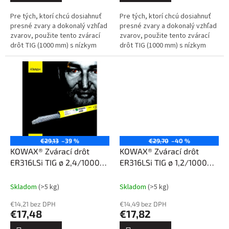
Pre tých, ktorí chcú dosiahnuť
Pre tých, ktorí chcú dosiahnuť
presné zvary a dokonalý vzhľad
presné zvary a dokonalý vzhľad
zvarov, použite tento zvárací
zvarov, použite tento zvárací
drôt TIG (1000 mm) s nízkym
drôt TIG (1000 mm) s nízkym
obsahom uhlíka na zváranie
obsahom uhlíka na zváranie
nehrdzavejúcich ocelí typu...
nehrdzavejúcich ocelí typu...
€29,13
–39 %
€29,70
–40 %
KOWAX® Zvárací drôt
KOWAX® Zvárací drôt
ER316LSi TIG ø 2,4/1000
ER316LSi TIG ø 1,2/1000
mm 5 kg
mm 5 kg
Skladom
(>5 kg)
Skladom
(>5 kg)
€14,21 bez DPH
€14,49 bez DPH
€17,48
€17,82