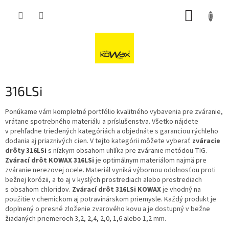
Přejít
NÁKUP
na
obsah
KOŠÍK
316LSi
Ponúkame vám kompletné portfólio kvalitného vybavenia pre zváranie,
vrátane spotrebného materiálu a príslušenstva. Všetko nájdete
v prehľadne triedených kategóriách a objednáte s garanciou rýchleho
dodania aj priaznivých cien. V tejto kategórii môžete vyberať
zváracie
drôty 316LSi
s nízkym obsahom uhlíka pre zváranie metódou TIG.
Zvárací drôt KOWAX 316LSi
je optimálnym materiálom najmä pre
zváranie nerezovej ocele. Materiál vyniká výbornou odolnosťou proti
bežnej korózii, a to aj v kyslých prostrediach alebo prostrediach
s obsahom chloridov.
Zvárací drôt 316LSi KOWAX
je vhodný na
použitie v chemickom aj potravinárskom priemysle. Každý produkt je
doplnený o presné zloženie zvarového kovu a je dostupný v bežne
žiadaných priemeroch 3,2, 2,4, 2,0, 1,6 alebo 1,2 mm.