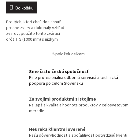
Do košíku
Pre tých, ktorí chcú dosiahnuť
presné zvary a dokonalý vzhľad
zvarov, použite tento zvárací
drôt TIG (1000 mm) s nízkym
obsahom uhlíka na zváranie
nehrdzavejúcich ocelí typu...
5
položek celkem
O
v
l
Sme čisto česká spoločnosť
á
Plne profesionálna odborná servisná a technická
d
podpora po celom Slovensku
a
c
í
Za svojimi produktmi si stojíme
p
Najlepšia kvalita a hodnota produktov v celosvetovom
r
meradle
v
k
y
Heureka klientmi overené
v
Našu dôveryhodnosť a spoľahlivosť potvrdzujú klienti