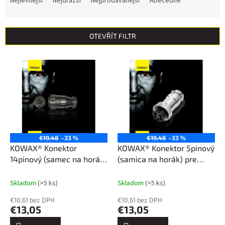
Nejlevnější
Nejdražší
Nejprodávanější
Abecedně
z
e
n
OTEVŘÍT FILTR
í
p
V
r
ý
o
p
d
i
u
s
k
p
t
r
ů
o
€19,48
–33 %
€19,48
–33 %
d
KOWAX® Konektor
KOWAX® Konektor 5pinový
u
14pinový (samec na horák)
(samica na horák) pre
k
pre GeniTig 315 a GeniMig
GeniTig 320/220/210
t
250
Skladom
(>5 ks)
Skladom
(>5 ks)
ů
€10,61 bez DPH
€10,61 bez DPH
€13,05
€13,05