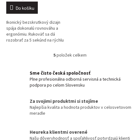
Do košíku
Ikonický bezskrutkový dizajn
spája dokonalú rovnováhu a
ergonómiu. Rukoväť sa dá
rozobrať za 5 sekúnd na rýchlu
diagnostiku poruchy. Spínač
typu plug and play, rýchla
5
položek celkem
O
výmena....
v
l
Sme čisto česká spoločnosť
á
Plne profesionálna odborná servisná a technická
d
podpora po celom Slovensku
a
c
í
Za svojimi produktmi si stojíme
p
Najlepšia kvalita a hodnota produktov v celosvetovom
r
meradle
v
k
y
Heureka klientmi overené
v
Našu dôveryhodnosť a spoľahlivosť potvrdzujú klienti