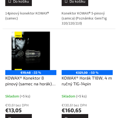
Do košíku
Do košíku
14pinový konektor KOWAX®
Konektor KOWAX® 5-pinový
(samec)
(samica) (Poznámka: GeniTig
320/220/210)
€19,48
–33 %
€321,30
–50 %
KOWAX® Konektor 8
KOWAX® Horák T18W, 4 m
pinový (samec na horák)
ručný TIG-14pin
pre GeniTig 200DC a
AC/DC
Skladom
(>5 ks)
Skladom
(>5 ks)
€10,61 bez DPH
€130,61 bez DPH
€13,05
€160,65