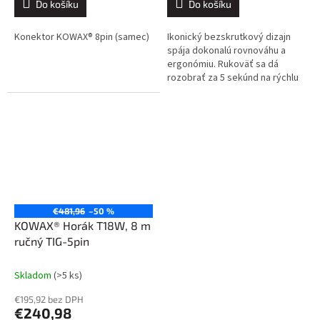
Do košíku
Do košíku
Konektor KOWAX® 8pin (samec)
Ikonický bezskrutkový dizajn
spája dokonalú rovnováhu a
ergonómiu. Rukoväť sa dá
rozobrať za 5 sekúnd na rýchlu
diagnostiku poruchy. Spínač
typu plug and play, rýchla
výmena....
€481,96
–50 %
KOWAX® Horák T18W, 8 m
ručný TIG-5pin
Skladom
(>5 ks)
€195,92 bez DPH
€240,98