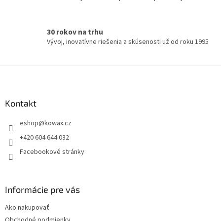
ý
p
i
s
30 rokov na trhu
u
Vývoj, inovatívne riešenia a skúsenosti už od roku 1995
Z
á
p
a
Kontakt
t
eshop
@
kowax.cz
í
+420 604 644 032
Facebookové stránky
Informácie pre vás
Ako nakupovať
Obchodné podmienky