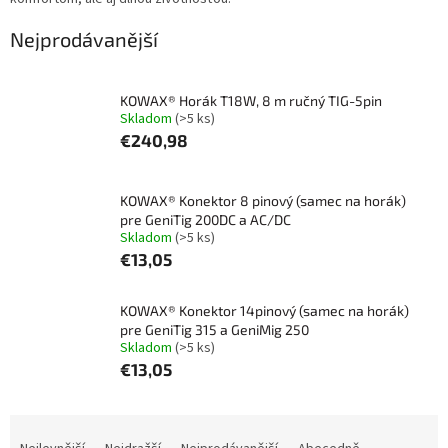
Nejprodávanější
KOWAX® Horák T18W, 8 m ručný TIG-5pin
Skladom
(>5 ks)
€240,98
KOWAX® Konektor 8 pinový (samec na horák)
pre GeniTig 200DC a AC/DC
Skladom
(>5 ks)
€13,05
KOWAX® Konektor 14pinový (samec na horák)
pre GeniTig 315 a GeniMig 250
Skladom
(>5 ks)
€13,05
Ř
a