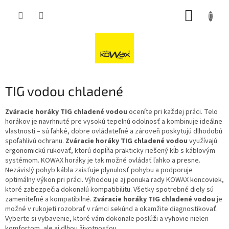
Přejít
NÁKUP
na
obsah
KOŠÍK
TIG vodou chladené
Zváracie horáky TIG chladené vodou
oceníte pri každej práci. Telo
horákov je navrhnuté pre vysokú tepelnú odolnosť a kombinuje ideálne
vlastnosti – sú ľahké, dobre ovládateľné a zároveň poskytujú dlhodobú
spoľahlivú ochranu.
Zváracie horáky TIG chladené vodou
využívajú
ergonomickú rukoväť, ktorú dopĺňa prakticky riešený kĺb s káblovým
systémom. KOWAX horáky je tak možné ovládať ľahko a presne.
Nezávislý pohyb kábla zaisťuje plynulosť pohybu a podporuje
optimálny výkon pri práci. Výhodou je aj ponuka rady KOWAX koncoviek,
ktoré zabezpečia dokonalú kompatibilitu. Všetky spotrebné diely sú
zameniteľné a kompatibilné.
Zváracie horáky TIG chladené vodou
je
možné v rukojeti rozobrať v rámci sekúnd a okamžite diagnostikovať.
Vyberte si vybavenie, ktoré vám dokonale poslúži a vyhovie nielen
komfortom, ale aj dlhou životnosťou.