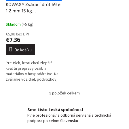
KOWAX® Zvárací drôt 69 ø
1,2 mm 15 kg
pobronzovaný
Skladom
(>5 kg)
€5,98 bez DPH
€7,36
Do košíku
Pre tých, ktorí chcú zlepšiť
kvalitu prepravy osôb a
materiálov v hospodárstve. Na
zváranie vozidiel, podvozkov,
banských vozidiel, iných
dopravných prostriedkov atď....
5
položek celkem
O
v
l
Sme čisto česká spoločnosť
á
Plne profesionálna odborná servisná a technická
d
podpora po celom Slovensku
a
c