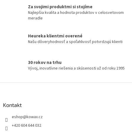
í
Za svojimi produktmi si stojíme
p
Najlepšia kvalita a hodnota produktov v celosvetovom
r
meradle
v
k
y
Heureka klientmi overené
v
Našu dôveryhodnosť a spoľahlivosť potvrdzujú klienti
ý
p
i
s
30 rokov na trhu
u
Vývoj, inovatívne riešenia a skúsenosti už od roku 1995
Z
á
p
a
Kontakt
t
eshop
@
kowax.cz
í
+420 604 644 032