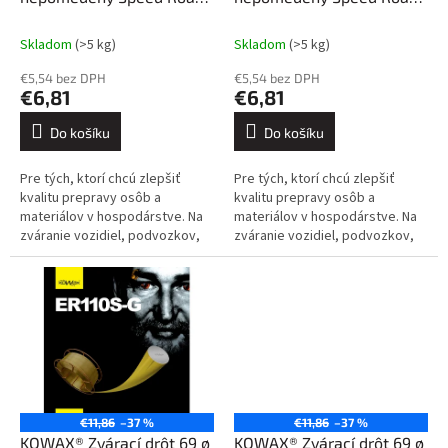
k
69 ø 1,0 mm 15 kg
69 ø 1,0 mm 250 kg
t
Skladom
(>5 kg)
Skladom
(>5 kg)
ů
€5,54 bez DPH
€5,54 bez DPH
€6,81
€6,81
Do košíku
Do košíku
Pre tých, ktorí chcú zlepšiť
Pre tých, ktorí chcú zlepšiť
kvalitu prepravy osôb a
kvalitu prepravy osôb a
materiálov v hospodárstve. Na
materiálov v hospodárstve. Na
zváranie vozidiel, podvozkov,
zváranie vozidiel, podvozkov,
banských vozidiel, iných
banských vozidiel, iných
dopravných prostriedkov atď....
dopravných prostriedkov atď....
€11,86
–37 %
€11,86
–37 %
KOWAX® Zvárací drôt 69 ø
KOWAX® Zvárací drôt 69 ø