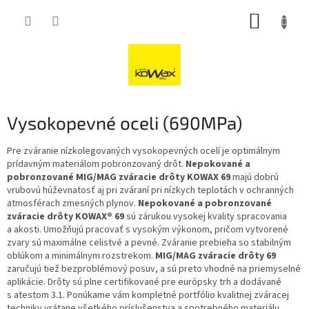
Přejít
NÁKUP
na
obsah
KOŠÍK
Vysokopevné oceli (690MPa)
Pre zváranie nízkolegovaných vysokopevných ocelí je optimálnym
prídavným materiálom pobronzovaný drôt.
Nepokované a
pobronzované MIG/MAG zváracie drôty KOWAX 69
majú dobrú
vrubovú húževnatosť aj pri zváraní pri nízkych teplotách v ochranných
atmosférach zmesných plynov.
Nepokované a pobronzované
zváracie drôty KOWAX® 69
sú zárukou vysokej kvality spracovania
a akosti. Umožňujú pracovať s vysokým výkonom, pričom vytvorené
zvary sú maximálne celistvé a pevné. Zváranie prebieha so stabilným
oblúkom a minimálnym rozstrekom.
MIG/MAG zváracie drôty 69
zaručujú tiež bezproblémový posuv, a sú preto vhodné na priemyselné
aplikácie. Drôty sú plne certifikované pre európsky trh a dodávané
s atestom 3.1. Ponúkame vám kompletné portfólio kvalitnej zváracej
techniky vrátane všetkého príslušenstva a spotrebného materiálu.