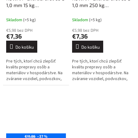
1,0 mm 15 kg
1,0 mm 250 kg
pobronzovaný
pobronzovaný
Skladom
(>5 kg)
Skladom
(>5 kg)
€5,98 bez DPH
€5,98 bez DPH
€7,36
€7,36
Do košíku
Do košíku
Pre tých, ktorí chcú zlepšiť
Pre tých, ktorí chcú zlepšiť
kvalitu prepravy osôb a
kvalitu prepravy osôb a
materiálov v hospodárstve. Na
materiálov v hospodárstve. Na
zváranie vozidiel, podvozkov,
zváranie vozidiel, podvozkov,
banských vozidiel, iných
banských vozidiel, iných
dopravných prostriedkov atď....
dopravných prostriedkov atď....
€11,86
–37 %