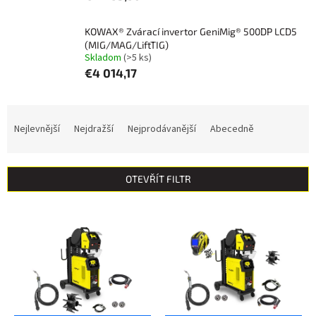
KOWAX® Zvárací invertor GeniMig® 500DP LCD5
(MIG/MAG/LiftTIG)
Skladom
(>5 ks)
€4 014,17
Ř
a
Nejlevnější
Nejdražší
Nejprodávanější
Abecedně
z
e
n
OTEVŘÍT FILTR
í
p
V
r
ý
o
p
d
i
u
s
k
p
t
r
ů