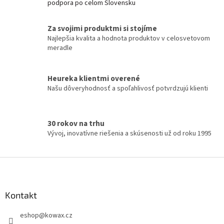
podpora po celom Slovensku
a
c
í
Za svojimi produktmi si stojíme
p
Najlepšia kvalita a hodnota produktov v celosvetovom
r
meradle
v
k
y
Heureka klientmi overené
v
Našu dôveryhodnosť a spoľahlivosť potvrdzujú klienti
ý
p
i
s
30 rokov na trhu
u
Vývoj, inovatívne riešenia a skúsenosti už od roku 1995
Z
á
p
a
Kontakt
t
eshop
@
kowax.cz
í