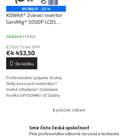
€5 783,77
–23 %
KOWAX® Zvárací invertor
GeniMig® 500DP LCD5
SET4Q (MIG/MAG/LiftTIG)
Skladom
(>5 ks)
€3 620,73 bez DPH
€4 453,50
Do košíku
Profesionálne spájanie širokej
škály kovových materiálov?
Vodné chladenie? Ovládanie
horáka (UP/DOWN)? Už žiadny
problém. Dokážem urobiť
takmer všetko: Oceľ, nerez,
3
položek celkem
O
hliník a...
v
l
Sme čisto česká spoločnosť
á
Plne profesionálna odborná servisná a technická
d