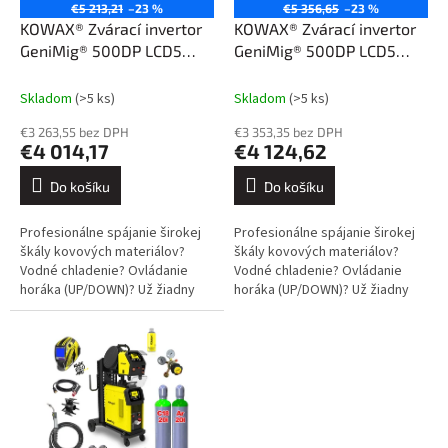
o
€5 213,21
–23 %
€5 356,65
–23 %
d
KOWAX® Zvárací invertor
KOWAX® Zvárací invertor
u
GeniMig® 500DP LCD5
GeniMig® 500DP LCD5
k
(MIG/MAG/LiftTIG)
SET1Q (MIG/MAG/LiftTIG)
t
Skladom
(>5 ks)
Skladom
(>5 ks)
ů
€3 263,55 bez DPH
€3 353,35 bez DPH
€4 014,17
€4 124,62
Do košíku
Do košíku
Profesionálne spájanie širokej
Profesionálne spájanie širokej
škály kovových materiálov?
škály kovových materiálov?
Vodné chladenie? Ovládanie
Vodné chladenie? Ovládanie
horáka (UP/DOWN)? Už žiadny
horáka (UP/DOWN)? Už žiadny
problém. Dokážem urobiť
problém. Dokážem urobiť
takmer všetko: Oceľ, nerez,
takmer všetko: Oceľ, nerez,
hliník a...
hliník a...