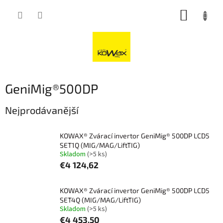
Přejít
NÁKUP
na
obsah
KOŠÍK
GeniMig®500DP
Nejprodávanější
KOWAX® Zvárací invertor GeniMig® 500DP LCD5
SET1Q (MIG/MAG/LiftTIG)
Skladom
(>5 ks)
€4 124,62
KOWAX® Zvárací invertor GeniMig® 500DP LCD5
SET4Q (MIG/MAG/LiftTIG)
Skladom
(>5 ks)
€4 453,50