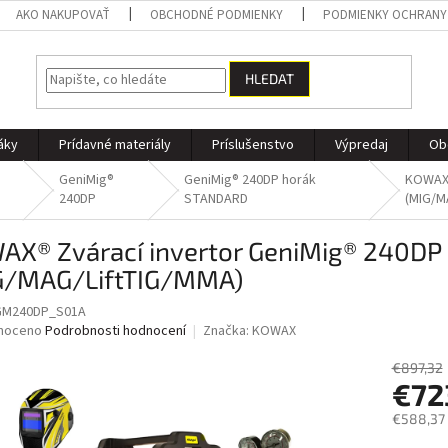
AKO NAKUPOVAŤ
OBCHODNÉ PODMIENKY
PODMIENKY OCHRANY
HLEDAT
áky
Prídavné materiály
Príslušenstvo
Výpredaj
Ob
G
GeniMig®
GeniMig® 240DP horák
KOWAX®
240DP
STANDARD
(MIG/M
AX® Zvárací invertor GeniMig® 240DP
G/MAG/LiftTIG/MMA)
M240DP_S01A
né
noceno
Podrobnosti hodnocení
Značka:
KOWAX
ní
u
€897,32
€72
€588,37
Měrná