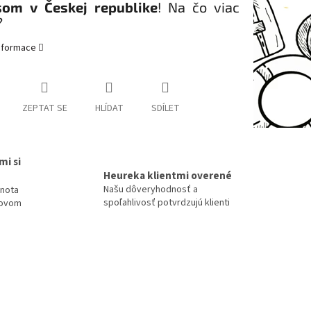
som v Českej republike
! Na čo viac
?
informace
ZEPTAT SE
HLÍDAT
SDÍLET
mi si
Heureka klientmi overené
Našu dôveryhodnosť a
dnota
spoľahlivosť potvrdzujú klienti
tovom