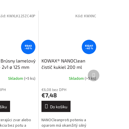
Kód:
KWXLK125ZC40P
Kód:
KWXNC
€9,43
€12,47
–49 %
–40 %
Brúsny lamelový
KOWAX® NANOClean
+ 2v1 ø 125 mm
čistič kukiel 200 ml
Další
ramika
produkt
Skladom
(>5 ks)
Skladom
(>5 ks)
 DPH
€6,08 bez DPH
€7,48
šíku
Do košíku
erajúci zvar alebo
NANOCleanproti poteniu a
kcia bez potu a
oparom má okamžitý silný