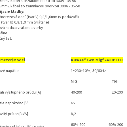
5mm2 kábel s držiakom elektród 300A - 35-50
5mm2 kábel so zemniacou svorkou 300A - 35-50
jacie kladky:
/nerezová oceľ (tvar V) 0,8/1,0mm (v podávači)
k (tvar U) 0,8/1,0 mm (vrátane)
ová hadica vrátane svorky
álne
ný list.
ameter\Model
KOWAX®
GeniMig®240DP LCD
ové napätie
1~230±10%, 50/60Hz
MIG
TIG
ah výstupného prúdu [A]
40-200
20-200
tie naprázdno [V]
65
vitý príkon [kVA]
8,2
60% 200
60% 200