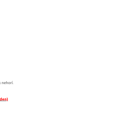
k nehorí.
den)