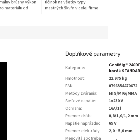
ximálny brúsny výkon
účinok na všetky typy
o materiálu od
mastných škvŕn v celej firme
poločnosti VSM a
alebo domácnosti. Inovatívne
á odolnosť, to je
nano zloženie znižuje
priľnavosť mastných...
Doplňkové parametry
GeniMig® 240D
Kategorie
:
horák STANDA
Hmotnost
:
22.975 kg
EAN
:
0796554470672
Metódy zvárania
:
MIG/MIG/MMA
Sieťové napätie
:
1x230 V
Ochrana
:
16A/1f
Priemer drôtu
:
0,8/1,0/1,2 mm
Napätie naprázdno
:
65 V
Priemer elektródy
:
2,0 - 5,0 mm
Menovitá spotreba