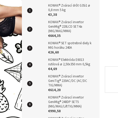
a
hvězdič
n
KOWAX® Zvárací drôt G3Si1 ø
0,8 mm 5 kg
e
€3,38
l
KOWAX® Zvárací invertor
GeniMig® 220LCD SET4a
(MIG/MAG/MMA)
€664,35
KOWAX® SET spotrebné diely k
MIG horáku 240A
€26,60
KOWAX® Elektróda E6013
rutilová ø 2,50x350 mm 0,5kg
€4,69
KOWAX® Zvárací invertor
GeniTig® 220AC/DC (AC/DC
TIG/MMA)
€614,20
KOWAX® Zvárací invertor
GeniMig® 240DP SET5
(MIG/MAG/LiftTIG/MMA)
€990,58