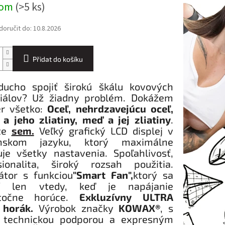
dom
(>5 ks)
oručit do:
10.8.2026
Přidat do košíku
ducho spojiť širokú škálu kovových
iálov? Už žiadny problém. Dokážem
r všetko:
Oceľ, nehrdzavejúcu oceľ,
k a jeho zliatiny, meď a jej zliatiny
.
ite
sem.
Veľký grafický LCD displej v
enskom jazyku, ktorý maximálne
uje všetky nastavenia. Spoľahlivosť,
sionalita, široký rozsah použitia.
látor s funkciou
"Smart Fan",
ktorý sa
tí len vtedy, keď je napájanie
atočne horúce.
Exkluzívny ULTRA
 horák.
Výrobok značky
KOWAX®
, s
 technickou podporou a expresným