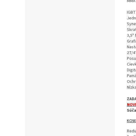
MMA 
IGBT
Jedn
Syne
Skrat
3,5" 
Grafi
Nasta
2T/4
Posu
Ciev
Digit
Pamä
Ochr
Nízka
ZAD
NOVI
Súča
KOW
Redu