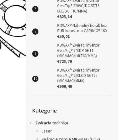
KOWAX® Zvárací invertor
GeniTig® 220AC/DC SET6
(AC/DC TIG/MMA)
€823,14
KOWAX® Náhradný horák bez
EUR konektora CARIMIG® 160
€50,01
KOWAX® Zvárací invertor
GeniMig® 240DP SET1
(MIG/MAG/LiftTIG/MMA)
€723,70
KOWAX® Zvárací invertor
GeniMig® 220LCD SET2a
(MIG/MAG/MMA)
€900,46
Přeskočit
Kategorie
kategorie
Zváracia technika
Laser
Zváracie zdroje MIG/MAG (CO2)