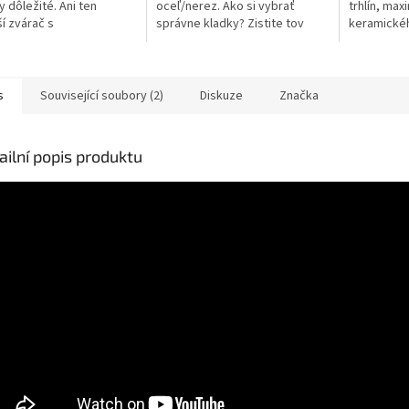
y dôležité. Ani ten
oceľ/nerez. Ako si vybrať
trhlín, ma
ší zvárač s
správne kladky? Zistite tov
keramickéh
onalejšou zváracou
našom krátkom blogu.
nemeckej s
vou nemôže dosiahnuť
neuveriteľn
lé výsledky, ak sa...
kotúč...
s
Související soubory (2)
Diskuze
Značka
ailní popis produktu