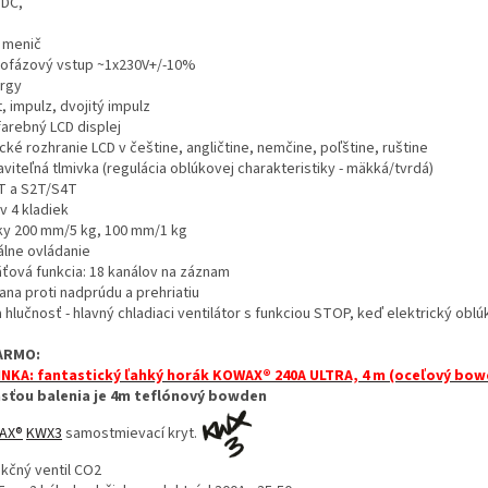
DC,
 menič
ofázový vstup ~1x230V+/-10%
rgy
, impulz, dvojitý impulz
farebný LCD displej
cké rozhranie LCD v češtine, angličtine, nemčine, poľštine, ruštine
viteľná tlmivka (regulácia oblúkovej charakteristiky - mäkká/tvrdá)
T a S2T/S4T
v 4 kladiek
ky 200 mm/5 kg, 100 mm/1 kg
álne ovládanie
ťová funkcia: 18 kanálov na záznam
ana proti nadprúdu a prehriatiu
 hlučnosť - hlavný chladiaci ventilátor s funkciou STOP, keď elektrický oblú
ARMO:
NKA: fantastický ľahký horák KOWAX® 240A ULTRA, 4 m (oceľový bow
sťou balenia je 4m teflónový bowden
AX®
KWX3
samostmievací kryt.
kčný ventil CO2