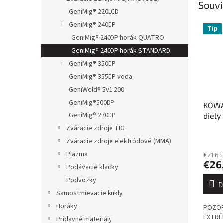
Souvi
GeniMig® 220LCD
GeniMig® 240DP
Tip
GeniMig® 240DP horák QUATRO
GeniMig® 240DP horák STANDARD
GeniMig® 350DP
GeniMig® 355DP voda
GeniWeld® 5v1 200
GeniMig®500DP
KOWA
GeniMig® 270DP
diely
Zváracie zdroje TIG
Zváracie zdroje elektródové (MMA)
Plazma
€21,63
€26
Podávacie kladky
Podvozky
D
Samostmievacie kukly
Horáky
POZOR
EXTRÉ
Prídavné materiály