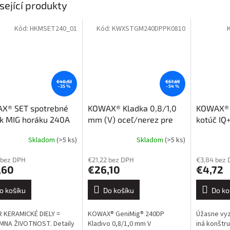
sející produkty
Kód:
HKMSET240_01
Kód:
KWXSTGM240DPPK0810
€40,93
€57,69
–35 %
–54 %
X® SET spotrebné
KOWAX® Kladka 0,8/1,0
KOWAX® 
 k MIG horáku 240A
mm (V) oceľ/nerez pre
kotúč IQ
GeniMig® 240DP LCD
ZC40-ke
Skladom
(>5 ks)
Skladom
(>5 ks)
 bez DPH
€21,22 bez DPH
€3,84 bez
,60
€26,10
€4,72
o košíku
Do košíku
Do ko
 KERAMICKÉ DIELY =
KOWAX® GeniMig® 240DP
Úžasne vyz
MNA ŽIVOTNOST. Detaily
Kladivo 0,8/1,0 mm V
iná konštru