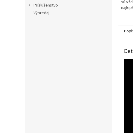
sú vžd
Príslušenstvo
najlep
Výpredaj
najdok
súpra
dokona
Popi
Det