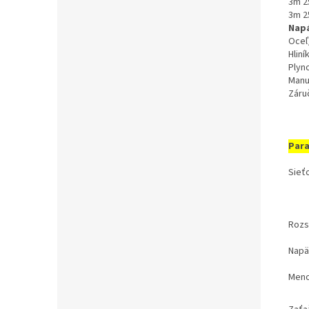
3m 2
3m 2
Napá
Oceľ
Hliní
Plyn
Manu
Záruč
Par
Sieť
Rozs
Napä
Meno