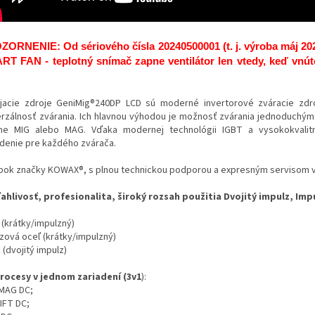
ORNENIE: Od sériového čísla 20240500001 (t. j. výroba máj 202
T FAN - teplotný snímač zapne ventilátor len vtedy, keď vnú
jacie zdroje GeniMig®240DP LCD sú moderné invertorové zváracie zdr
erzálnosť zvárania. Ich hlavnou výhodou je možnosť zvárania jednoduchý
me MIG alebo MAG. Vďaka modernej technológii IGBT a vysokokvali
adenie pre každého zvárača.
bok značky KOWAX®, s plnou technickou podporou a expresným servisom v 
ahlivosť, profesionalita, široký rozsah použitia Dvojitý impulz, Impu
 (krátky/impulzný)
zová oceľ (krátky/impulzný)
k (dvojitý impulz)
procesy v jednom zariadení (3v1
):
MAG DC;
IFT DC;