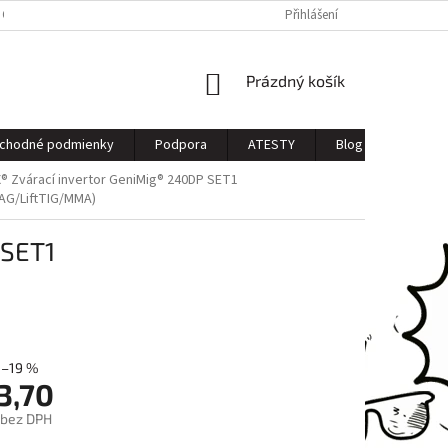
 OSOBNÝCH ÚDAJOV
Přihlášení
NÁKUPNÍ
Prázdný košík
KOŠÍK
chodné podmienky
Podpora
ATESTY
Blog
Kontak
 Zvárací invertor GeniMig® 240DP SET1
AG/LiftTIG/MMA)
 SET1
–19 %
3,70
 bez DPH