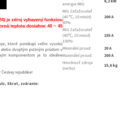
8,2 kW
energie MIG
:
MIG Zaťažovateľ
(40 ℃, 10 minút)
200 A
4) je zdroj vybavený funkciou
60%
:
torná teplota dosiahne
40 ~ 45
MIG Zaťažovateľ
(40℃, 10 minut)
155 A
100%
:
oje, ktoré ponúkajú veľmi vysokú
Minimální proud
:
20 A
m alebo dvojitým pulzným prúdom v
tným komponentom je to ideálne
Maximální proud
:
200 A
Hmotnosť zdroja
15,6 kg
(netto)
:
Českej republike!
lz, Skrat, zváranie: