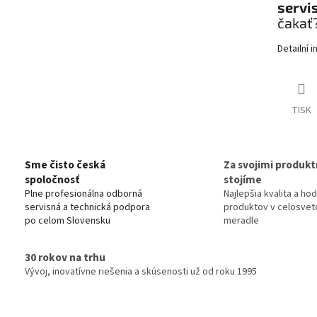
servi
čakať
Detailní 
TISK
Sme čisto česká
Za svojimi produkt
spoločnosť
stojíme
Plne profesionálna odborná
Najlepšia kvalita a ho
servisná a technická podpora
produktov v celosve
po celom Slovensku
meradle
30 rokov na trhu
Vývoj, inovatívne riešenia a skúsenosti už od roku 1995