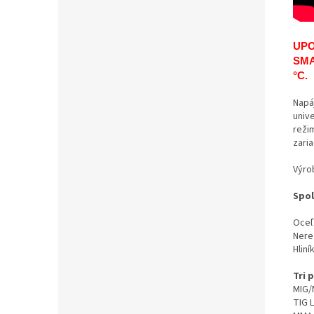
UPOZ
SMAR
°C
.
Napá
univ
reži
zari
Výro
Spoľ
Oceľ
Nere
Hliní
Tri 
MIG/
TIG L