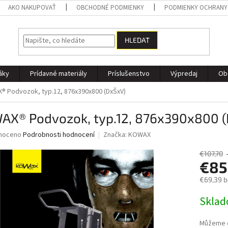
AKO NAKUPOVAŤ
OBCHODNÉ PODMIENKY
PODMIENKY OCHRANY
HLEDAT
áky
Prídavné materiály
Príslušenstvo
Výpredaj
Ob
 Podvozok, typ.12, 876x390x800 (DxŠxV)
AX® Podvozok, typ.12, 876x390x800 
né
noceno
Podrobnosti hodnocení
Značka:
KOWAX
ní
u
€107,70
€85
€69,39 
Měrná
Skla
ek.
cena:
Můžeme d