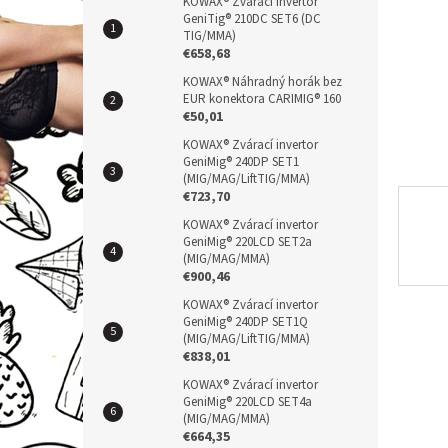
n
KOWAX® Zvárací invertor
GeniTig® 210DC SET6 (DC
e
TIG/MMA)
l
€658,68
KOWAX® Náhradný horák bez
EUR konektora CARIMIG® 160
€50,01
KOWAX® Zvárací invertor
GeniMig® 240DP SET1
(MIG/MAG/LiftTIG/MMA)
€723,70
KOWAX® Zvárací invertor
GeniMig® 220LCD SET2a
(MIG/MAG/MMA)
€900,46
KOWAX® Zvárací invertor
GeniMig® 240DP SET1Q
(MIG/MAG/LiftTIG/MMA)
€838,01
KOWAX® Zvárací invertor
GeniMig® 220LCD SET4a
(MIG/MAG/MMA)
€664,35