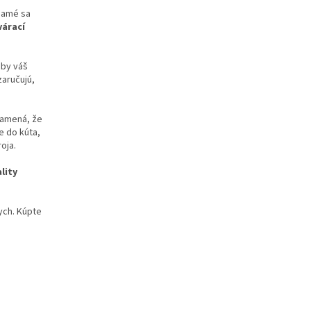
 samé sa
várací
aby váš
aručujú,
namená, že
e do kúta,
oja.
lity
ych. Kúpte