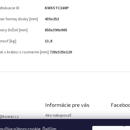
dnávacie ID
KWXSTC160P
er hornej dosky [mm]
435x252
ery DxŠxV [mm]
855x390x905
nosť [kg]
13,8
né v krabici s rozmermi [mm]
720x325x120
Informácie pre vás
Facebo
Ako nakupovať
@
kowax.cz
Obchodné podmienky
04 644 032
užíva súbory cookie. Ďalším