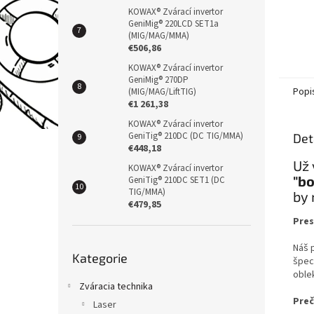
KOWAX® Zvárací invertor
GeniMig® 220LCD SET1a
(MIG/MAG/MMA)
€506,86
KOWAX® Zvárací invertor
GeniMig® 270DP
Popi
(MIG/MAG/LiftTIG)
€1 261,38
KOWAX® Zvárací invertor
GeniTig® 210DC (DC TIG/MMA)
Det
€448,18
Už 
KOWAX® Zvárací invertor
"bo
GeniTig® 210DC SET1 (DC
TIG/MMA)
by 
€479,85
Pres
Přeskočit
Náš 
Kategorie
kategorie
špec
oble
Zváracia technika
Preč
Laser