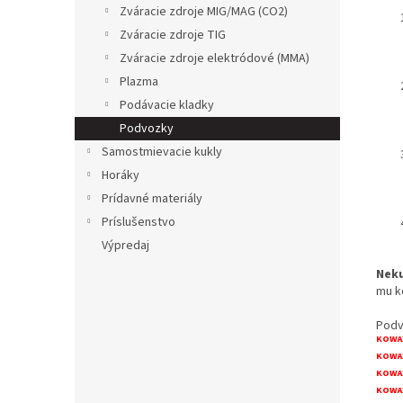
Zváracie zdroje MIG/MAG (CO2)
Zváracie zdroje TIG
Zváracie zdroje elektródové (MMA)
Plazma
Podávacie kladky
Podvozky
Samostmievacie kukly
Horáky
Prídavné materiály
Príslušenstvo
Výpredaj
Neku
mu k
Podv
KOWA
KOWA
KOWA
KOWA