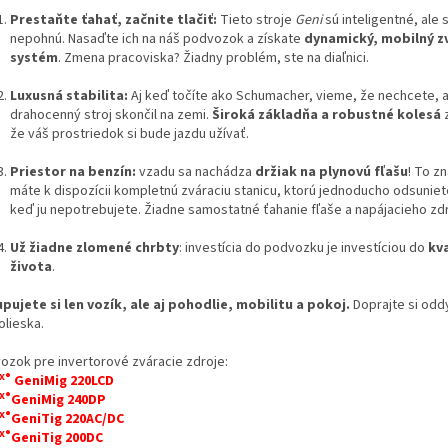
Prestaňte ťahať, začnite tlačiť:
Tieto stroje
Geni
sú inteligentné, ale
nepohnú. Nasaďte ich na náš podvozok a získate
dynamický, mobilný z
systém
. Zmena pracoviska? Žiadny problém, ste na diaľnici.
Luxusná stabilita:
Aj keď točíte ako Schumacher, vieme, že nechcete, 
drahocenný stroj skončil na zemi.
Široká základňa a robustné kolesá
z
že váš prostriedok si bude jazdu užívať.
Priestor na benzín:
vzadu sa nachádza
držiak na plynovú fľašu
! To z
máte k dispozícii kompletnú zváraciu stanicu, ktorú jednoducho odsuniet
keď ju nepotrebujete. Žiadne samostatné ťahanie fľaše a napájacieho zdr
Už žiadne zlomené chrbty
: investícia do podvozku je investíciou do
kva
života
.
pujete si len vozík, ale aj pohodlie, mobilitu a pokoj.
Doprajte si odd
olieska.
ozok pre invertorové zváracie zdroje:
X®
GeniMig 220LCD
X®
GeniMig 240DP
X®
GeniTig 220AC/DC
X®
GeniTig 200DC