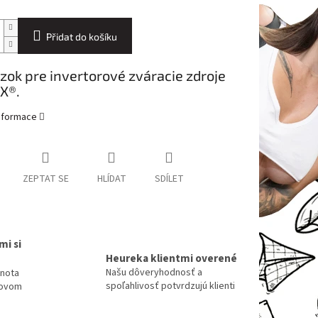
Přidat do košíku
ok pre invertorové zváracie zdroje
X®.
informace
ZEPTAT SE
HLÍDAT
SDÍLET
mi si
Heureka klientmi overené
Našu dôveryhodnosť a
dnota
spoľahlivosť potvrdzujú klienti
tovom