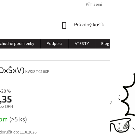
 OSOBNÝCH ÚDAJOV
Přihlášení
NÁKUPNÍ
Prázdný košík
KOŠÍK
chodné podmienky
Podpora
ATESTY
Blog
Kontak
(DxŠxV)
KWXSTC160P
–20 %
,35
bez DPH
dom
(>5 ks)
oručit do:
11.8.2026