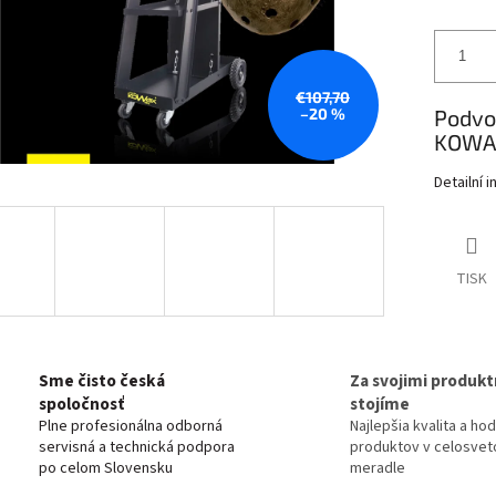
€107,70
–20 %
Podvoz
KOWA
Detailní 
TISK
Sme čisto česká
Za svojimi produkt
spoločnosť
stojíme
Plne profesionálna odborná
Najlepšia kvalita a ho
servisná a technická podpora
produktov v celosve
po celom Slovensku
meradle