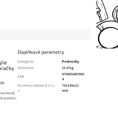
Doplňkové parametry
ýle
Kategorie
:
Podvozky
áračky
Hmotnost
:
13.8 kg
079655447050
EAN
:
4
ži!
Rozmery balenia d x š x
72x325x12
v
:
mm
 navrhnutý
le padnúci