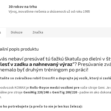
30 rokov na trhu
Vývoj, inovatívne riešenia a skúsenosti už od roku 1995
s
Diskuze
Značka
ailní popis produktu
vás nebaví presúvať tú ťažkú škatuľu po dielni v št
lesť v zadku a nahnevaný výraz"
? Presúvanie zv
nemalo byť druhým tréningom po práci!
taňte so zváračkou robiť Crossfit a doprajte jej vozík, ktorý si zaslú
podvozok KOWAX je
Rolls-Royce medzi vozíkmi pre
vaše stroje Geni. Je
iálne pre stroje
GeniMig 220/240
a
GeniTig 200/220
- padne im ako dokona
k.
o ho potrebujete (a prečo to nie je len kus železa):