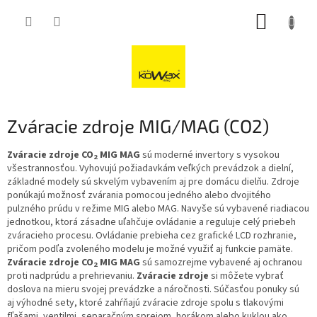
Přejít
NÁKUP
na
obsah
KOŠÍK
Zváracie zdroje MIG/MAG (CO2)
Zváracie zdroje CO
MIG MAG
sú moderné invertory s vysokou
2
všestrannosťou. Vyhovujú požiadavkám veľkých prevádzok a dielní,
základné modely sú skvelým vybavením aj pre domácu dielňu. Zdroje
ponúkajú možnosť zvárania pomocou jedného alebo dvojitého
pulzného prúdu v režime MIG alebo MAG. Navyše sú vybavené riadiacou
jednotkou, ktorá zásadne uľahčuje ovládanie a reguluje celý priebeh
zváracieho procesu. Ovládanie prebieha cez grafické LCD rozhranie,
pričom podľa zvoleného modelu je možné využiť aj funkcie pamäte.
Zváracie zdroje CO
MIG MAG
sú samozrejme vybavené aj ochranou
2
proti nadprúdu a prehrievaniu.
Zváracie zdroje
si môžete vybrať
doslova na mieru svojej prevádzke a náročnosti. Súčasťou ponuky sú
aj výhodné sety, ktoré zahŕňajú zváracie zdroje spolu s tlakovými
fľašami, ventilmi, separačným sprejom, horákom alebo kuklou ako