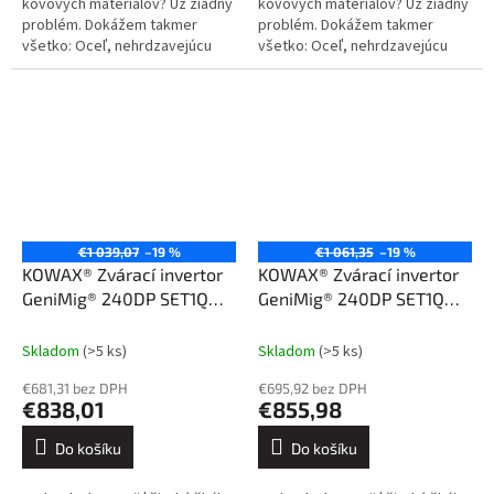
kovových materiálov? Už žiadny
kovových materiálov? Už žiadny
problém. Dokážem takmer
problém. Dokážem takmer
všetko: Oceľ, nehrdzavejúcu
všetko: Oceľ, nehrdzavejúcu
oceľ, hliník a jeho zliatiny, meď a
oceľ, hliník a jeho zliatiny, meď a
jej zliatiny. Kliknite sem....
jej zliatiny. Kliknite sem....
€1 039,07
–19 %
€1 061,35
–19 %
KOWAX® Zvárací invertor
KOWAX® Zvárací invertor
GeniMig® 240DP SET1Q
GeniMig® 240DP SET1Q
(MIG/MAG/LiftTIG/MMA)
(MIG/MAG/LiftTIG/MMA)
Skladom
(>5 ks)
Skladom
(>5 ks)
€681,31 bez DPH
€695,92 bez DPH
€838,01
€855,98
Do košíku
Do košíku