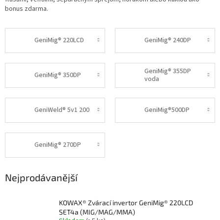
bonus zdarma.
GeniMig® 220LCD
GeniMig® 240DP
GeniMig® 355DP
GeniMig® 350DP
voda
GeniWeld® 5v1 200
GeniMig®500DP
GeniMig® 270DP
Nejprodávanější
KOWAX® Zvárací invertor GeniMig® 220LCD
SET4a (MIG/MAG/MMA)