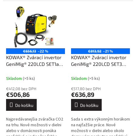
nastaviteľná zváračka
GeniMig®220LCD. Jednoduché
ovládanie,...
€656,13
–22 %
€813,92
–21 %
KOWAX® Zvárací invertor
KOWAX® Zvárací invertor
GeniMig® 220LCD SET1a
GeniMig® 220LCD SET3
(MIG/MAG/MMA)
(MIG/MAG/MMA)
Skladom
(>5 ks)
Skladom
(>5 ks)
€412,08 bez DPH
€517,80 bez DPH
€506,86
€636,89
Do košíku
Do košíku
Najpredávanejšia zváračka CO2
Sada s extra výkonným horákom
na trhu. Nové možnosti v dielni
na najťažšie práce. Nové
alebo v domácnosti ponúka
možnosti v dielni alebo okolo