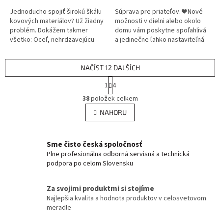
Jednoducho spojiť širokú škálu
Súprava pre priateľov. ❤️ Nové
kovových materiálov? Už žiadny
možnosti v dielni alebo okolo
problém. Dokážem takmer
domu vám poskytne spoľahlivá
všetko: Oceľ, nehrdzavejúcu
a jedinečne ľahko nastaviteľná
oceľ, hliník a jeho zliatiny, meď a
súprava GeniMig®220LCD.
jej zliatiny. Kliknite sem....
Jednoduché ovládanie, ktoré...
NAČÍST 12 DALŠÍCH
S
1
4
t
O
r
38
položek celkem
v
á
l
NAHORU
n
á
k
d
o
v
a
Sme čisto česká spoločnosť
á
c
Plne profesionálna odborná servisná a technická
n
í
podpora po celom Slovensku
í
p
r
v
Za svojimi produktmi si stojíme
k
Najlepšia kvalita a hodnota produktov v celosvetovom
y
meradle
v