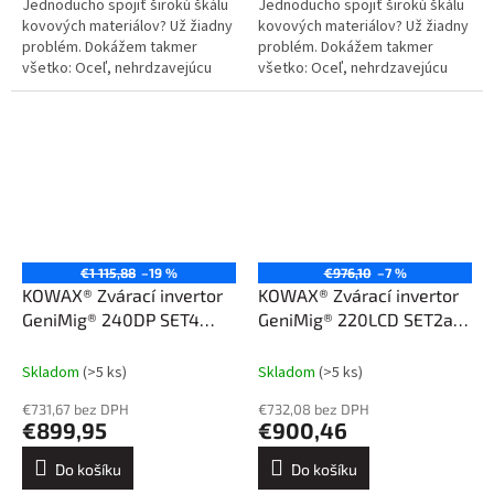
Jednoducho spojiť širokú škálu
Jednoducho spojiť širokú škálu
kovových materiálov? Už žiadny
kovových materiálov? Už žiadny
problém. Dokážem takmer
problém. Dokážem takmer
všetko: Oceľ, nehrdzavejúcu
všetko: Oceľ, nehrdzavejúcu
oceľ, hliník a jeho zliatiny, meď a
oceľ, hliník a jeho zliatiny, meď a
jej zliatiny. Kliknite sem....
jej zliatiny. Kliknite sem....
€1 115,88
–19 %
€976,10
–7 %
KOWAX® Zvárací invertor
KOWAX® Zvárací invertor
GeniMig® 240DP SET4
GeniMig® 220LCD SET2a
(MIG/MAG/LiftTIG/MMA)
(MIG/MAG/MMA)
Skladom
(>5 ks)
Skladom
(>5 ks)
€731,67 bez DPH
€732,08 bez DPH
€899,95
€900,46
Do košíku
Do košíku