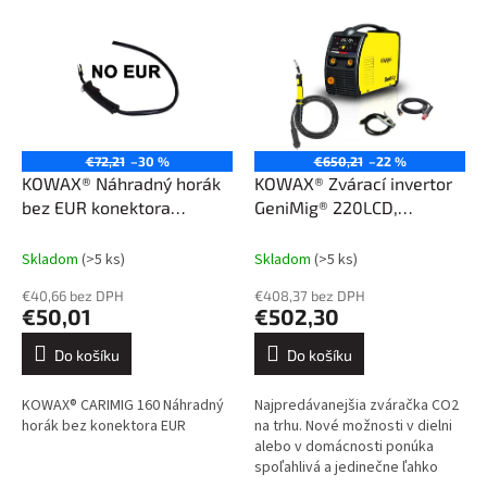
r
ý
o
p
d
i
u
s
k
p
t
r
ů
o
€72,21
–30 %
€650,21
–22 %
d
KOWAX® Náhradný horák
KOWAX® Zvárací invertor
u
bez EUR konektora
GeniMig® 220LCD,
k
CARIMIG® 160
(MIG/MAG/MMA)
t
Skladom
(>5 ks)
Skladom
(>5 ks)
ů
€40,66 bez DPH
€408,37 bez DPH
€50,01
€502,30
Do košíku
Do košíku
KOWAX® CARIMIG 160 Náhradný
Najpredávanejšia zváračka CO2
horák bez konektora EUR
na trhu. Nové možnosti v dielni
alebo v domácnosti ponúka
spoľahlivá a jedinečne ľahko