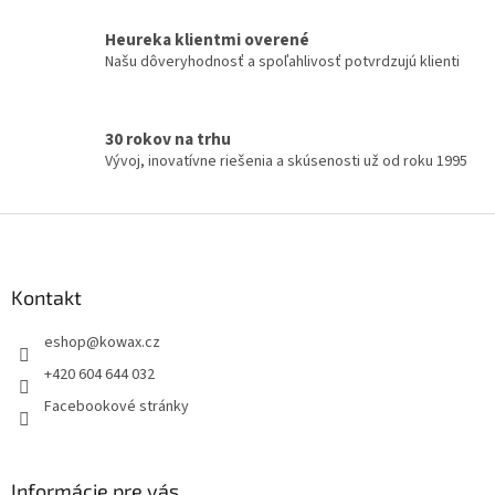
ý
p
Heureka klientmi overené
i
Našu dôveryhodnosť a spoľahlivosť potvrdzujú klienti
s
u
30 rokov na trhu
Vývoj, inovatívne riešenia a skúsenosti už od roku 1995
Z
á
p
a
Kontakt
t
eshop
@
kowax.cz
í
+420 604 644 032
Facebookové stránky
Informácie pre vás