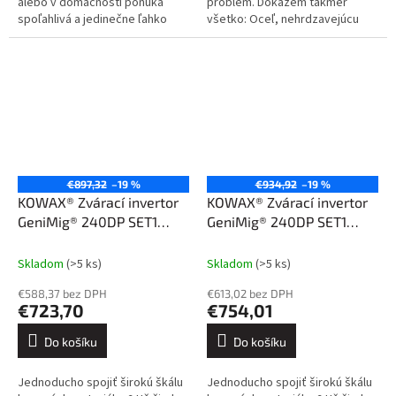
alebo v domácnosti ponúka
problém. Dokážem takmer
spoľahlivá a jedinečne ľahko
všetko: Oceľ, nehrdzavejúcu
nastaviteľná zváračka
oceľ, hliník a jeho zliatiny, meď a
GeniMig®220LCD. Jednoduché
jej zliatiny. Kliknite sem....
ovládanie,...
€897,32
–19 %
€934,92
–19 %
KOWAX® Zvárací invertor
KOWAX® Zvárací invertor
GeniMig® 240DP SET1
GeniMig® 240DP SET1
(MIG/MAG/LiftTIG/MMA)
(MIG/MAG/LiftTIG/MMA)
Skladom
(>5 ks)
Skladom
(>5 ks)
€588,37 bez DPH
€613,02 bez DPH
€723,70
€754,01
Do košíku
Do košíku
Jednoducho spojiť širokú škálu
Jednoducho spojiť širokú škálu