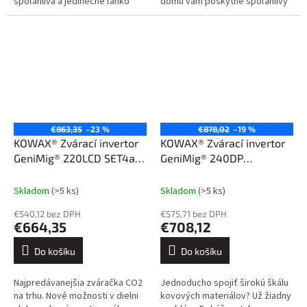
spoľahlivá a jedinečne ľahko
domu vám poskytne spoľahlivý
nastaviteľná zváračka
a jedinečne ľahko nastaviteľný
GeniMig®220LCD. Jednoduché
GeniMig®220LCD. Jednoduché...
ovládanie,...
€863,35
–23 %
€878,02
–19 %
KOWAX® Zvárací invertor
KOWAX® Zvárací invertor
GeniMig® 220LCD SET4a
GeniMig® 240DP
(MIG/MAG/MMA)
(MIG/MAG/LiftTIG/MMA)
Skladom
(>5 ks)
Skladom
(>5 ks)
€540,12 bez DPH
€575,71 bez DPH
€664,35
€708,12
Do košíku
Do košíku
Najpredávanejšia zváračka CO2
Jednoducho spojiť širokú škálu
na trhu. Nové možnosti v dielni
kovových materiálov? Už žiadny