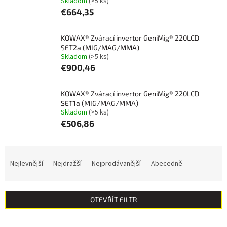
Skladom
(>5 ks)
€664,35
KOWAX® Zvárací invertor GeniMig® 220LCD
SET2a (MIG/MAG/MMA)
Skladom
(>5 ks)
€900,46
KOWAX® Zvárací invertor GeniMig® 220LCD
SET1a (MIG/MAG/MMA)
Skladom
(>5 ks)
€506,86
Ř
a
Nejlevnější
Nejdražší
Nejprodávanější
Abecedně
z
e
n
OTEVŘÍT FILTR
í
p
V