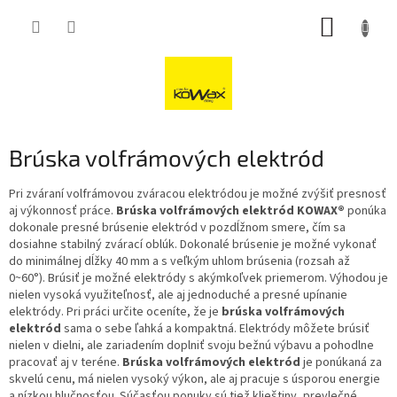
Přejít
NÁKUP
na
obsah
KOŠÍK
Brúska volfrámových elektród
Pri zváraní volfrámovou zváracou elektródou je možné zvýšiť presnosť
aj výkonnosť práce.
Brúska volfrámových elektród KOWAX®
ponúka
dokonale presné brúsenie elektród v pozdĺžnom smere, čím sa
dosiahne stabilný zvárací oblúk. Dokonalé brúsenie je možné vykonať
do minimálnej dĺžky 40 mm a s veľkým uhlom brúsenia (rozsah až
0~60°). Brúsiť je možné elektródy s akýmkoľvek priemerom. Výhodou je
nielen vysoká využiteľnosť, ale aj jednoduché a presné upínanie
elektródy. Pri práci určite oceníte, že je
brúska volfrámových
elektród
sama o sebe ľahká a kompaktná. Elektródy môžete brúsiť
nielen v dielni, ale zariadením doplniť svoju bežnú výbavu a pohodlne
pracovať aj v teréne.
Brúska volfrámových elektród
je ponúkaná za
skvelú cenu, má nielen vysoký výkon, ale aj pracuje s úsporou energie
a nízkou hlučnosťou. Súčasťou ponuky sú tiež klieštiny, prevlečné