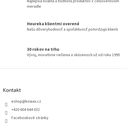
Najlepšia kvalita a hodnota produktov v celosvetovom
r
meradle
v
k
y
Heureka klientmi overené
v
Našu dôveryhodnosť a spoľahlivosť potvrdzujú klienti
ý
p
i
s
30 rokov na trhu
u
Vývoj, inovatívne riešenia a skúsenosti už od roku 1995
Z
á
p
a
Kontakt
t
eshop
@
kowax.cz
í
+420 604 644 032
Facebookové stránky