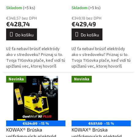
k
t
Skladom
(>5 ks)
Skladom
(>5 ks)
ů
€348,57 bez DPH
€349,18 bez DPH
€428,74
€429,49
Do košíku
Do košíku
Už ťa nebaví brúsiť elektródy
Už ťa nebaví brúsiť elektródy
ako v stredoveku? Priznaj si to.
ako v stredoveku? Priznaj si to.
Tvoja TIGovka plače, keď vidí tú
Tvoja TIGovka plače, keď vidí tú
upižlanú vec, ktorej hovoríš
upižlanú vec, ktorej hovoríš
„nabrúsená elektróda“. Oblúk ti
„nabrúsená elektróda“. Oblúk ti
tancuje po plechu...
tancuje po plechu...
Novinka
Novinka
€524,09
–15 %
€537,50
–15 %
KOWAX® Brúska
KOWAX® Brúska
volfrámových elektród
volfrámových elektród