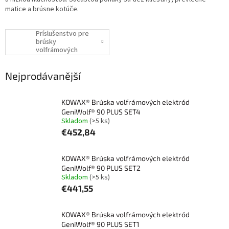
matice a brúsne kotúče.
Príslušenstvo pre
brúsky
volfrámových
elektród
Nejprodávanější
KOWAX® Brúska volfrámových elektród
GeniWolf® 90 PLUS SET4
Skladom
(>5 ks)
€452,84
KOWAX® Brúska volfrámových elektród
GeniWolf® 90 PLUS SET2
Skladom
(>5 ks)
€441,55
KOWAX® Brúska volfrámových elektród
GeniWolf® 90 PLUS SET1