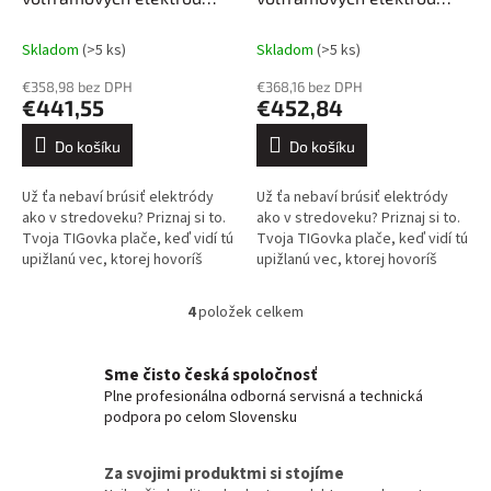
GeniWolf® 90 PLUS SET2
GeniWolf® 90 PLUS SET4
Skladom
(>5 ks)
Skladom
(>5 ks)
€358,98 bez DPH
€368,16 bez DPH
€441,55
€452,84
Do košíku
Do košíku
Už ťa nebaví brúsiť elektródy
Už ťa nebaví brúsiť elektródy
ako v stredoveku? Priznaj si to.
ako v stredoveku? Priznaj si to.
Tvoja TIGovka plače, keď vidí tú
Tvoja TIGovka plače, keď vidí tú
upižlanú vec, ktorej hovoríš
upižlanú vec, ktorej hovoríš
„nabrúsená elektróda“. Oblúk ti
„nabrúsená elektróda“. Oblúk ti
tancuje po plechu...
tancuje po plechu...
4
položek celkem
O
v
l
Sme čisto česká spoločnosť
á
Plne profesionálna odborná servisná a technická
d
podpora po celom Slovensku
a
c
í
Za svojimi produktmi si stojíme
p