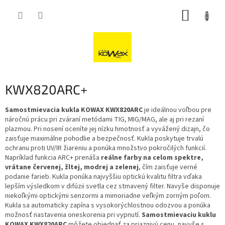
Přejít
NÁKUP
na
obsah
KOŠÍK
KWX820ARC+
Samostmievacia kukla KOWAX KWX820ARC
je ideálnou voľbou pre
náročnú prácu pri zváraní metódami TIG, MIG/MAG, ale aj pri rezaní
plazmou. Pri nosení oceníte jej nízku hmotnosť a vyvážený dizajn, čo
zaisťuje maximálne pohodlie a bezpečnosť. Kukla poskytuje trvalú
ochranu proti UV/IR žiareniu a ponúka množstvo pokročilých funkcií.
Napríklad funkcia ARC+ prenáša
reálne farby na celom spektre,
vrátane červenej, žltej, modrej a zelenej
, čím zaisťuje verné
podanie farieb. Kukla ponúka najvyššiu optickú kvalitu filtra vďaka
lepším výsledkom v difúzii svetla cez stmavený filter. Navyše disponuje
niekoľkými optickými senzormi a mimoriadne veľkým zorným poľom.
Kukla sa automaticky zapína s vysokorýchlostnou odozvou a ponúka
možnosť nastavenia oneskorenia pri vypnutí.
Samostmievaciu kuklu
KOWAX KWX820ARC
môžete objednať za priaznivú cenu, navyše s