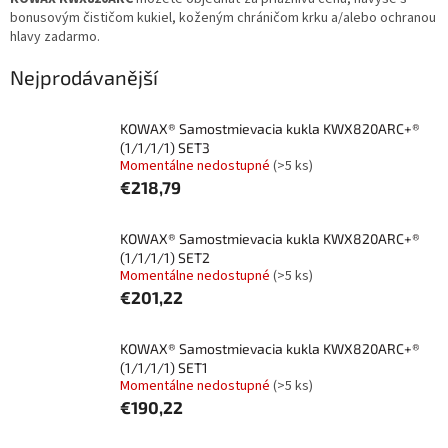
bonusovým čističom kukiel, koženým chráničom krku a/alebo ochranou
hlavy zadarmo.
Nejprodávanější
KOWAX® Samostmievacia kukla KWX820ARC+®
(1/1/1/1) SET3
Momentálne nedostupné
(>5 ks)
€218,79
KOWAX® Samostmievacia kukla KWX820ARC+®
(1/1/1/1) SET2
Momentálne nedostupné
(>5 ks)
€201,22
KOWAX® Samostmievacia kukla KWX820ARC+®
(1/1/1/1) SET1
Momentálne nedostupné
(>5 ks)
€190,22