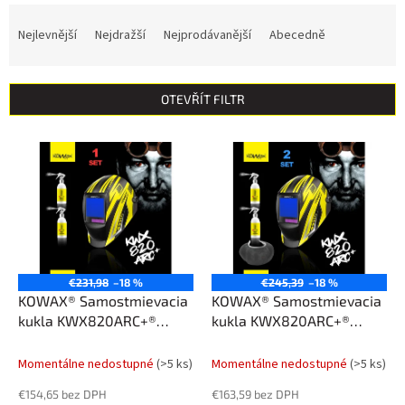
Ř
a
Nejlevnější
Nejdražší
Nejprodávanější
Abecedně
z
e
n
OTEVŘÍT FILTR
í
p
V
r
ý
o
p
d
i
u
s
k
p
t
r
ů
o
€231,98
–18 %
€245,39
–18 %
d
KOWAX® Samostmievacia
KOWAX® Samostmievacia
u
kukla KWX820ARC+®
kukla KWX820ARC+®
k
(1/1/1/1) SET1
(1/1/1/1) SET2
t
Momentálne nedostupné
(>5 ks)
Momentálne nedostupné
(>5 ks)
ů
€154,65 bez DPH
€163,59 bez DPH