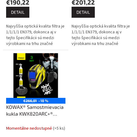
€190,22
€201,22
DETAIL
DETAIL
Najvyššia optická kvalita filtra je
Najvyššia optická kvalita filtra je
1/1/1/1 EN379, dokonca aj v
1/1/1/1 EN379, dokonca aj v
tejto špecifikácii sú medzi
tejto špecifikácii sú medzi
výrobkami na trhu značné
výrobkami na trhu značné
rozdiely. KOWAX prekonáva
rozdiely. KOWAX prekonáva
svetovú konkurenciu a
svetovú konkurenciu a
definuje...
definuje...
€266,81
–18 %
KOWAX® Samostmievacia
kukla KWX820ARC+®
(1/1/1/1) SET3
Momentálne nedostupné
(>5 ks)