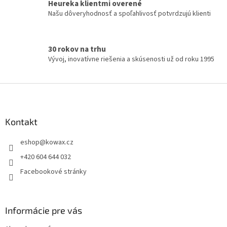
Heureka klientmi overené
v
Našu dôveryhodnosť a spoľahlivosť potvrdzujú klienti
ý
p
i
s
30 rokov na trhu
u
Vývoj, inovatívne riešenia a skúsenosti už od roku 1995
Z
á
p
a
Kontakt
t
eshop
@
kowax.cz
í
+420 604 644 032
Facebookové stránky
Informácie pre vás