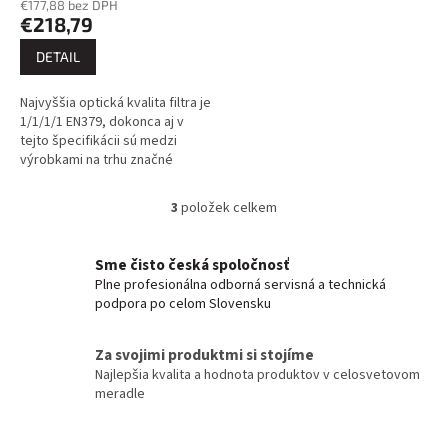
€177,88 bez DPH
€218,79
DETAIL
Najvyššia optická kvalita filtra je
1/1/1/1 EN379, dokonca aj v
tejto špecifikácii sú medzi
výrobkami na trhu značné
rozdiely. KOWAX prekonáva
svetovú konkurenciu a
3
položek celkem
O
definuje...
v
l
Sme čisto česká spoločnosť
á
Plne profesionálna odborná servisná a technická
d
podpora po celom Slovensku
a
c
í
Za svojimi produktmi si stojíme
p
Najlepšia kvalita a hodnota produktov v celosvetovom
r
meradle
v
k
y