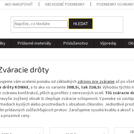
AKO NAKUPOVAŤ
OBCHODNÉ PODMIENKY
PODMIENKY OCHRANY
HLEDAT
áky
Prídavné materiály
Príslušenstvo
Výpredaj
Ob
Zváracie drôty
vujeme vám ucelenú ponuku od základných
zdrojov pre zváranie
až po všet
ie drôty KOWAX
, a to ako vo variante
308LSi, tak 316LSi
. Výhodou týchto m
 zváraniu konštrukcií, plôch aj profilov z nerezových ocelí.
TIG zváracie d
 navyše zvýšený obsah Si zlepšuje zváracie schopnosti. V ponuke sú zastúp
strediach kyslých alebo prostrediach s obsahom chloridov. Jednotlivé pro
ím prídavných zušľachťujúcich prvkov. Zaručujeme vysokú kvalitu a akosť
a priaznivé ceny.
H