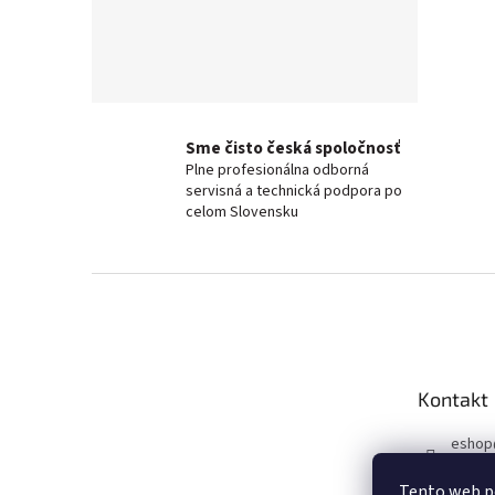
Sme čisto česká spoločnosť
Plne profesionálna odborná
servisná a technická podpora po
celom Slovensku
Z
á
p
a
t
Kontakt
í
eshop
+420 6
Tento web po