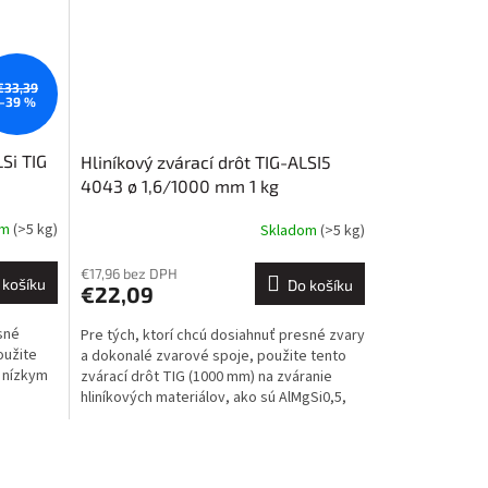
€33,39
–39 %
Si TIG
Hliníkový zvárací drôt TIG-ALSI5
4043 ø 1,6/1000 mm 1 kg
om
(>5 kg)
Skladom
(>5 kg)
€17,96 bez DPH
 košíku
Do košíku
€22,09
sné
Pre tých, ktorí chcú dosiahnuť presné zvary
oužite
a dokonalé zvarové spoje, použite tento
s nízkym
zvárací drôt TIG (1000 mm) na zváranie
hliníkových materiálov, ako sú AlMgSi0,5,
AlMgSi1,...