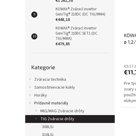
€1 261,38
KOWAX® Zvárací invertor
GeniTig® 210DC (DC TIG/MMA)
€448,18
KOWAX® Zvárací invertor
GeniTig® 210DC SET1 (DC
KOWAX
TIG/MMA)
ø 1,2
€479,85
Přeskočit
Kategorie
€9,57 
kategorie
€11,
Zváracia technika
Pre tý
Samostmievacie kukly
zvary 
použit
Horáky
nízkym
Prídavné materiály
nehrdz
MIG/MAG Zváracie drôty
TIG Zváracie drôty
308LSi
316LSi