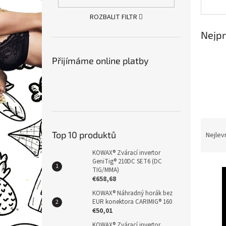
n
e
ROZBALIT FILTR
l
Nejpr
Přijímáme online platby
Ř
a
Top 10 produktů
Nejlev
z
KOWAX® Zvárací invertor
e
GeniTig® 210DC SET6 (DC
V
n
TIG/MMA)
ý
í
€658,68
p
p
KOWAX® Náhradný horák bez
i
r
EUR konektora CARIMIG® 160
s
€50,01
o
p
d
KOWAX® Zvárací invertor