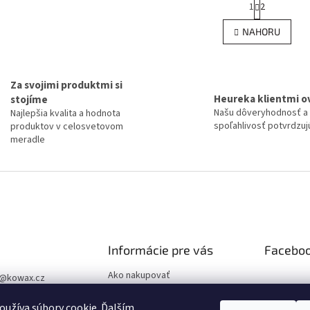
1
2
O
t
r
v
NAHORU
á
l
n
á
k
d
o
a
v
Za svojimi produktmi si
c
á
Heureka klientmi o
stojíme
í
n
Našu dôveryhodnosť a
Najlepšia kvalita a hodnota
p
í
spoľahlivosť potvrdzujú
produktov v celosvetovom
r
meradle
v
k
y
v
ý
p
i
s
u
Informácie pre vás
Facebo
Ako nakupovať
@
kowax.cz
Obchodné podmienky
04 644 032
užíva súbory cookie. Ďalším