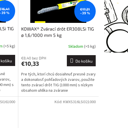
€16,41
€17,21
–39 %
–39 %
LSi TIG
KOWAX® Zvárací drôt ER308LSi TIG
ø 1,6/1000 mm 5 kg
om
(>5 kg)
Skladom
(>5 kg)
€8,40 bez DPH
 košíku
Do košíku
€10,33
sné
Pre tých, ktorí chcú dosiahnuť presné zvary
varov,
a dokonalosť pohľadových zvarov, použite
00 mm) s
tento zvárací drôt TIG (1000 mm) s nízkym
e
obsahom uhlíka na zváranie
nehrdzavejúcich ocelí...
SI161000
Kód:
KWXS316LSI321000