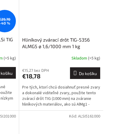
€29,70
–40 %
Si TIG
Hliníkový zvárací drôt TIG-5356
ALMG5 ø 1,6/1000 mm 1 kg
om
(>5 kg)
Skladom
(>5 kg)
€15,27 bez DPH
 košíku
Do košíku
€18,78
sné
Pre tých, ktorí chcú dosiahnuť presné zvary
použite
a dokonalé viditeľné zvary, použite tento
s nízkym
zvárací drôt TIG (1000 mm) na zváranie
hliníkových materiálov, ako sú AlMg1 -
AlMg5,...
SI201000
Kód:
ALSI5161000