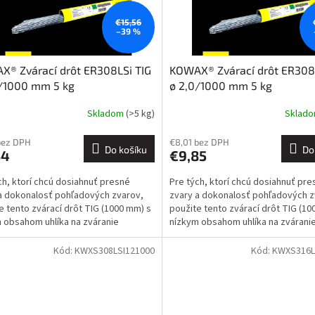
€15,56
–39 %
® Zvárací drôt ER308LSi TIG
KOWAX® Zvárací drôt ER308
4/1000 mm 5 kg
ø 2,0/1000 mm 5 kg
Skladom
(>5 kg)
Sklad
bez DPH
€8,01 bez DPH
Do košíku
Do
34
€9,85
ch, ktorí chcú dosiahnuť presné
Pre tých, ktorí chcú dosiahnuť pre
a dokonalosť pohľadových zvarov,
zvary a dokonalosť pohľadových z
e tento zvárací drôt TIG (1000 mm) s
použite tento zvárací drôt TIG (10
 obsahom uhlíka na zváranie
nízkym obsahom uhlíka na zvárani
avejúcich ocelí...
nehrdzavejúcich ocelí...
Kód:
KWXS308LSI121000
Kód:
KWXS316L