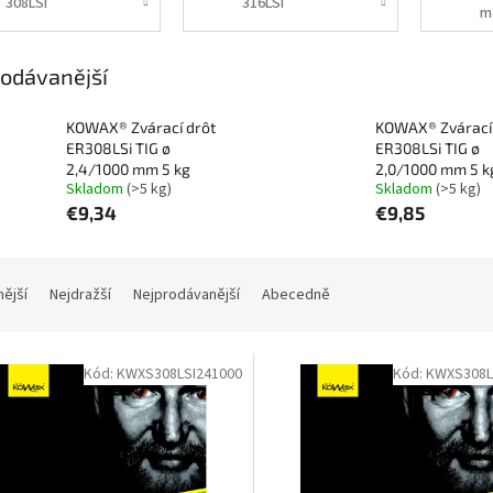
308LSi
316LSi
m
odávanější
KOWAX® Zvárací drôt
KOWAX® Zvárací
ER308LSi TIG ø
ER308LSi TIG ø
2,4/1000 mm 5 kg
2,0/1000 mm 5 k
Skladom
(>5 kg)
Skladom
(>5 kg)
€9,34
€9,85
nější
Nejdražší
Nejprodávanější
Abecedně
Kód:
KWXS308LSI241000
Kód:
KWXS308L