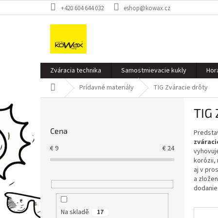
Přejít
+420 604 644 032
eshop@kowax.cz
na
obsah
Zváracia technika
Samostmievacie kukly
Hor
Domů
Prídavné materiály
TIG Zváracie drôty
P
TIG 
o
s
Cena
Predsta
t
zvárac
r
€
9
€
24
vyhovuje
a
korózii,
n
aj v pro
n
a zložen
í
dodanie 
p
a
Na skladě
17