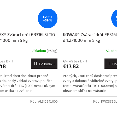
€29,13
–39 %
® Zvárací drôt ER316LSi TIG
KOWAX® Zvárací drôt ER316L
4/1000 mm 5 kg
ø 1,2/1000 mm 5 kg
Skladom
(>5 kg)
Sklad
 bez DPH
€14,49 bez DPH
Do košíku
Do
,48
€17,82
ch, ktorí chcú dosiahnuť presné
Pre tých, ktorí chcú dosiahnuť pre
a dokonalý vzhľad zvarov, použite
zvary a dokonalé viditeľné zvary, 
zvárací drôt TIG (1000 mm) s nízkym
tento zvárací drôt TIG (1000 mm) 
m uhlíka na zváranie
obsahom uhlíka na zváranie
avejúcich ocelí typu...
nehrdzavejúcich ocelí typu...
Kód:
ALSI5241000
Kód:
KWXS316L