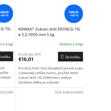
€26,69
€26,70
–40 %
–40 %
Si TIG
KOWAX® Zvárací drôt ER316LSi TIG
ø 3,2/1000 mm 5 kg
om
(>5 kg)
Skladom
(>5 kg)
€13,02 bez DPH
 košíku
Do košíku
€16,01
sné
Pre tých, ktorí chcú dosiahnuť presné zvary
oužite
a dokonalý vzhľad zvarov, použite tento
s nízkym
zvárací drôt TIG (1000 mm) s nízkym
obsahom uhlíka na zváranie
nehrdzavejúcich ocelí typu...
SI121000
Kód:
ALMG5161000