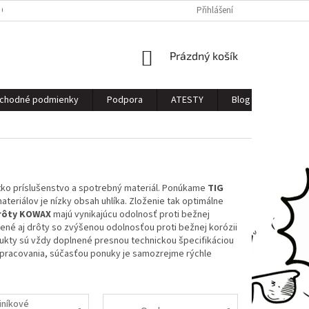
 OSOBNÝCH ÚDAJOV
Přihlášení
NÁKUPNÍ
Prázdný košík
KOŠÍK
chodné podmienky
Podpora
ATESTY
Blog
Kontak
ko príslušenstvo a spotrebný materiál. Ponúkame
TIG
ateriálov je nízky obsah uhlíka. Zloženie tak optimálne
rôty
KOWAX
majú vynikajúcu odolnosť proti bežnej
ené aj drôty so zvýšenou odolnosťou proti bežnej korózii
dukty sú vždy doplnené presnou technickou špecifikáciou
 spracovania, súčasťou ponuky je samozrejme rýchle
liníkové