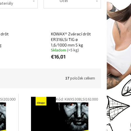
Ocel
ateriály
 drôt
KOWAX® Zvárací drôt
ER316LSi TIG ø
g
1,6/1000 mm 5 kg
Skladom
(>5 kg)
€16,01
17
položek celkem
SI201000
Kód:
KWXS308LSI161000