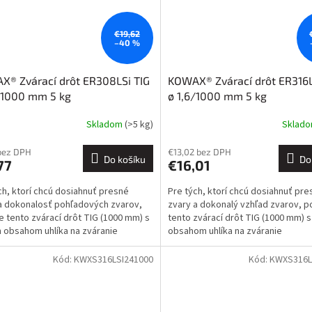
€19,62
–40 %
® Zvárací drôt ER308LSi TIG
KOWAX® Zvárací drôt ER316L
/1000 mm 5 kg
ø 1,6/1000 mm 5 kg
Skladom
(>5 kg)
Sklad
bez DPH
€13,02 bez DPH
Do košíku
Do
77
€16,01
ch, ktorí chcú dosiahnuť presné
Pre tých, ktorí chcú dosiahnuť pre
a dokonalosť pohľadových zvarov,
zvary a dokonalý vzhľad zvarov, p
e tento zvárací drôt TIG (1000 mm) s
tento zvárací drôt TIG (1000 mm) 
 obsahom uhlíka na zváranie
obsahom uhlíka na zváranie
avejúcich ocelí...
nehrdzavejúcich ocelí typu...
Kód:
KWXS316LSI241000
Kód:
KWXS316L