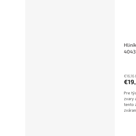
Hliní
4043
€16,16
€19
Pre tý
zvary 
tento 
zváran
AlMgSi0