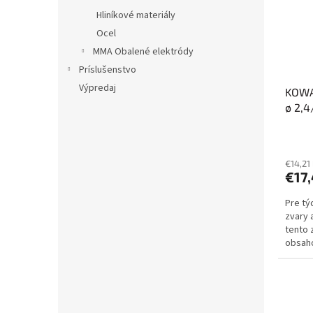
Hliníkové materiály
Ocel
MMA Obalené elektródy
Príslušenstvo
Výpredaj
KOWAX
ø 2,
€14,21
€17
Pre tý
zvary 
tento 
obsaho
nehrdz