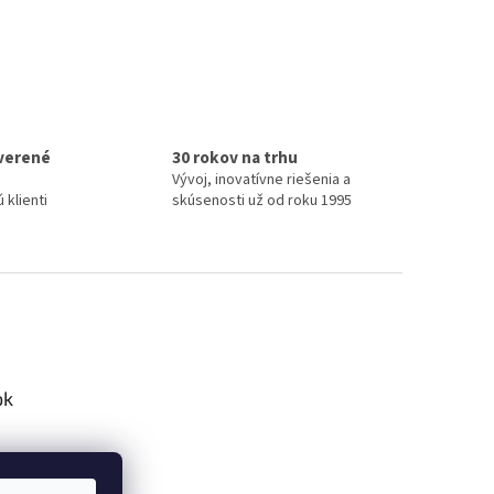
verené
30 rokov na trhu
Vývoj, inovatívne riešenia a
 klienti
skúsenosti už od roku 1995
ok