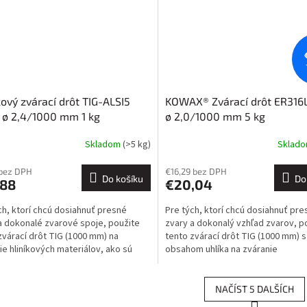
kový zvárací drôt TIG-ALSI5
KOWAX® Zvárací drôt ER316L
 ø 2,4/1000 mm 1 kg
ø 2,0/1000 mm 5 kg
Skladom
(>5 kg)
Sklad
 bez DPH
€16,29 bez DPH
Do košíku
Do
,88
€20,04
ch, ktorí chcú dosiahnuť presné
Pre tých, ktorí chcú dosiahnuť pre
a dokonalé zvarové spoje, použite
zvary a dokonalý vzhľad zvarov, p
zvárací drôt TIG (1000 mm) na
tento zvárací drôt TIG (1000 mm) 
ie hliníkových materiálov, ako sú
obsahom uhlíka na zváranie
,5, AlMgSi1,...
nehrdzavejúcich ocelí typu...
NAČÍST 5 DALŠÍCH
S