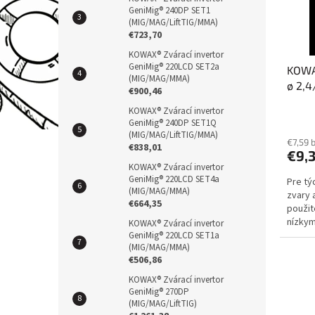
r
u
GeniMig® 240DP SET1
(MIG/MAG/LiftTIG/MMA)
o
k
€723,70
d
t
KOWAX® Zvárací invertor
u
ů
GeniMig® 220LCD SET2a
KOWAX
k
(MIG/MAG/MMA)
ø 2,
t
€900,46
ů
KOWAX® Zvárací invertor
GeniMig® 240DP SET1Q
(MIG/MAG/LiftTIG/MMA)
€7,59 
€838,01
€9,
KOWAX® Zvárací invertor
GeniMig® 220LCD SET4a
Pre tý
(MIG/MAG/MMA)
zvary 
€664,35
použit
nízkym
KOWAX® Zvárací invertor
nehrdz
GeniMig® 220LCD SET1a
(MIG/MAG/MMA)
€506,86
KOWAX® Zvárací invertor
GeniMig® 270DP
(MIG/MAG/LiftTIG)