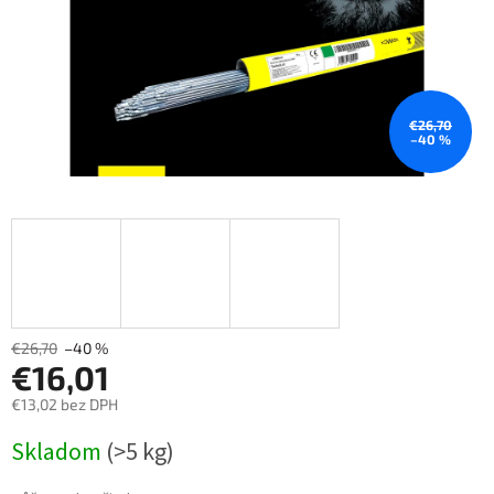
€26,70
–40 %
€26,70
–40 %
€16,01
€13,02 bez DPH
Měrná
Skladom
(>5 kg)
cena: