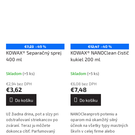
€7,23
–49 %
€12,47
–40 %
KOWAX® Separačný sprej
KOWAX® NANOClean čistič
400 ml
kukiel 200 ml
Skladom
(>5 ks)
Skladom
(>5 ks)
€2,94 bez DPH
€6,08 bez DPH
€3,62
€7,48
Do košíku
Do košíku
Už žiadna drina, pot a slzy pri
NANOCleanproti poteniu a
odstraňovaní striekancov po
oparom má okamžitý silný
zváraní. Teraz ju môžete
účinok na všetky typy mastných
dokonca cítiť. Parfumovaný
škvŕn v celej firme alebo