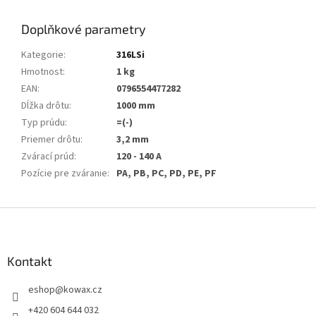
Doplňkové parametry
Kategorie
:
316LSi
Hmotnost
:
1 kg
EAN
:
0796554477282
Dĺžka drôtu
:
1000 mm
Typ prúdu
:
=(-)
Priemer drôtu
:
3,2 mm
Zvárací prúd
:
120 - 140 A
Pozície pre zváranie
:
PA, PB, PC, PD, PE, PF
Z
á
p
a
Kontakt
t
eshop
@
kowax.cz
í
+420 604 644 032