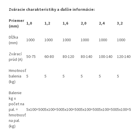
Zváracie charakteristiky a ďalšie informácie:
Priemer
1,0
1,2
1,6
2,0
2,4
3,2
(mm)
Dĺžka
1000
1000
1000
1000
1000
1000
(mm)
Zvárací
50-75
60-80
80-120
80-140
100-140
120-140
prúd (A)
Hmotnosť
balenia
5
5
5
5
5
5
(kg)
Balenie
kg x
počet na
pal. =
5x100=500
5x100=500
5x100=500
5x100=500
5x100=500
5x100=
hmotnosť
na pal.
(kg)