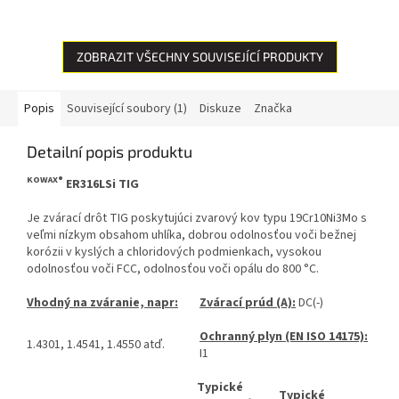
zvárací sprej KOWAX® je preto
domácnosti. Inovatívne nano
ideálnym pomocníkom. Tento...
zloženie znižuje priľnavosť
mastných...
ZOBRAZIT VŠECHNY SOUVISEJÍCÍ PRODUKTY
Popis
Související soubory (1)
Diskuze
Značka
Detailní popis produktu
KOWAX®
ER316LSi TIG
Je zvárací drôt TIG poskytujúci zvarový kov typu 19Cr10Ni3Mo s
veľmi nízkym obsahom uhlíka, dobrou odolnosťou voči bežnej
korózii v kyslých a chloridových podmienkach, vysokou
odolnosťou voči FCC, odolnosťou voči opálu do 800 °C.
Vhodný na zváranie, napr:
Zvárací prúd (A):
DC(-)
Ochranný plyn (EN ISO 14175):
1.4301, 1.4541, 1.4550 atď.
I1
Typické
Typické