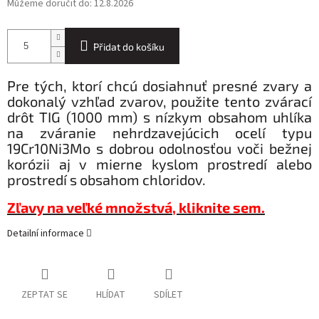
Můžeme doručit do:
12.8.2026
Přidat do košíku
Pre tých, ktorí chcú dosiahnuť presné zvary a
dokonalý vzhľad zvarov, použite tento zvárací
drôt TIG (1000 mm) s nízkym obsahom uhlíka
na zváranie nehrdzavejúcich ocelí typu
19Cr10Ni3Mo s dobrou odolnosťou voči bežnej
korózii aj v mierne kyslom prostredí alebo
prostredí s obsahom chloridov.
Zľavy na veľké množstvá, kliknite sem.
Detailní informace
ZEPTAT SE
HLÍDAT
SDÍLET