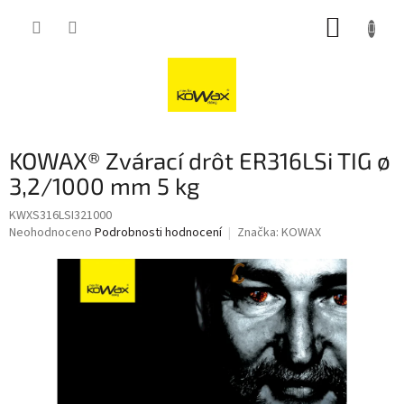
Přejít
NÁKUP
na
obsah
KOŠÍK
KOWAX® Zvárací drôt ER316LSi TIG ø
3,2/1000 mm 5 kg
KWXS316LSI321000
Průměrné
Neohodnoceno
Podrobnosti hodnocení
Značka:
KOWAX
hodnocení
produktu
je
0,0
z
5
hvězdiček.