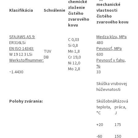
chemické
mechanické
zloženie
Klasifikácia
Schválenie
vlastnosti
čistého
čistého
zvarového
zvarového kovu
kovu
SFA/AWS
A5.9:
Medza klzu, MPa
C 0,03
ER316LSi
480
Si 0,8
EN ISO 14343:
Pevnosť, MPa
TUV
Mn 1,8
W 19 12 3 LSi
630
DB
Cr 19,0
Werkstoffnummer:
Pevnosť v ťahu,
Ni 12,0
%
Mo 2,8
~1.4430
33
Skúška vrubovej
húževnatosti
Polohy zvárania:
Skúšobná
Rázová
teplota,
práca,
°C
J
+20
175
-60
150