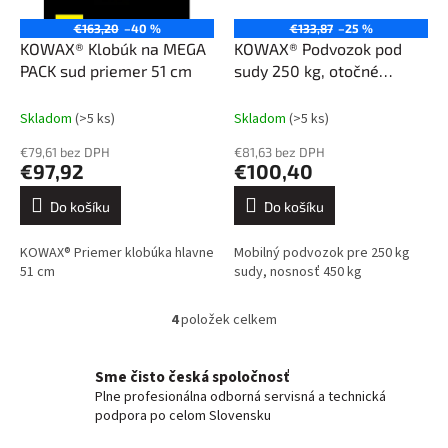
€163,20
–40 %
€133,87
–25 %
KOWAX® Klobúk na MEGA
KOWAX® Podvozok pod
PACK sud priemer 51 cm
sudy 250 kg, otočné
kolieska
Skladom
(>5 ks)
Skladom
(>5 ks)
€79,61 bez DPH
€81,63 bez DPH
€97,92
€100,40
Do košíku
Do košíku
KOWAX® Priemer klobúka hlavne
Mobilný podvozok pre 250 kg
51 cm
sudy, nosnosť 450 kg
4
položek celkem
O
v
l
Sme čisto česká spoločnosť
á
Plne profesionálna odborná servisná a technická
d
podpora po celom Slovensku
a
c