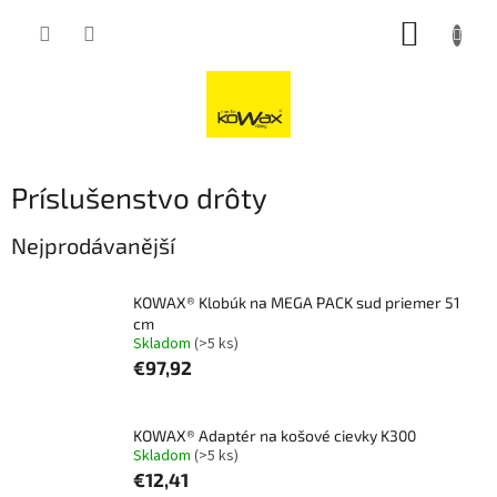
Přejít
NÁKUP
na
obsah
KOŠÍK
Príslušenstvo drôty
Nejprodávanější
KOWAX® Klobúk na MEGA PACK sud priemer 51
cm
Skladom
(>5 ks)
€97,92
KOWAX® Adaptér na košové cievky K300
Skladom
(>5 ks)
€12,41