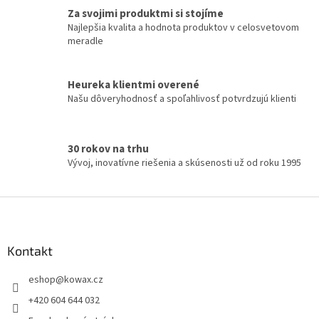
í
Za svojimi produktmi si stojíme
p
Najlepšia kvalita a hodnota produktov v celosvetovom
r
meradle
v
k
y
Heureka klientmi overené
v
Našu dôveryhodnosť a spoľahlivosť potvrdzujú klienti
ý
p
i
s
30 rokov na trhu
u
Vývoj, inovatívne riešenia a skúsenosti už od roku 1995
Z
á
p
a
Kontakt
t
eshop
@
kowax.cz
í
+420 604 644 032