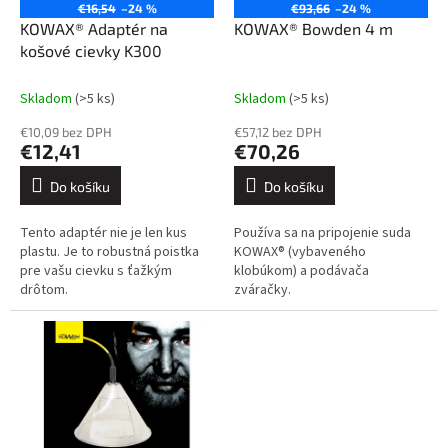
o
€16,54
–24 %
€93,66
–24 %
d
KOWAX® Adaptér na
KOWAX® Bowden 4 m
u
košové cievky K300
k
t
Skladom
(>5 ks)
Skladom
(>5 ks)
ů
€10,09 bez DPH
€57,12 bez DPH
€12,41
€70,26
Do košíku
Do košíku
Tento adaptér nie je len kus
Používa sa na pripojenie suda
plastu. Je to robustná poistka
KOWAX® (vybaveného
pre vašu cievku s ťažkým
klobúkom) a podávača
drôtom.
zváračky.