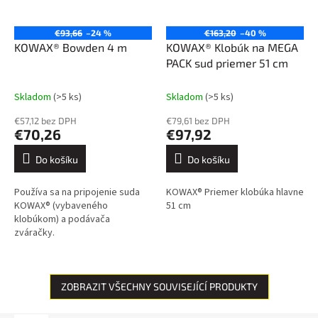
€93,66
–24 %
€163,20
–40 %
KOWAX® Bowden 4 m
KOWAX® Klobúk na MEGA
PACK sud priemer 51 cm
Skladom
(>5 ks)
Skladom
(>5 ks)
€57,12 bez DPH
€79,61 bez DPH
€70,26
€97,92
Do košíku
Do košíku
Používa sa na pripojenie suda
KOWAX® Priemer klobúka hlavne
KOWAX® (vybaveného
51 cm
klobúkom) a podávača
zváračky.
ZOBRAZIT VŠECHNY SOUVISEJÍCÍ PRODUKTY