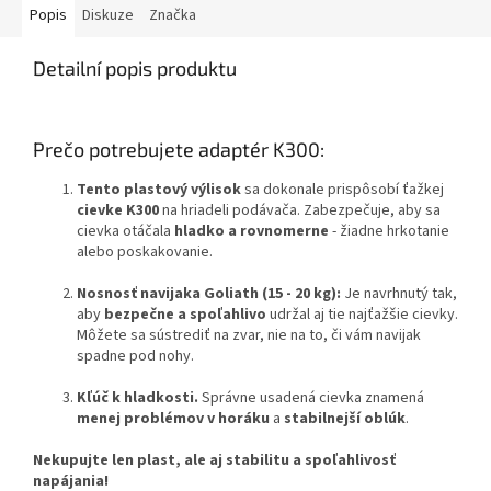
Popis
Diskuze
Značka
Detailní popis produktu
Prečo potrebujete adaptér K300:
Tento
plastový výlisok
sa dokonale prispôsobí ťažkej
cievke K300
na hriadeli podávača. Zabezpečuje, aby sa
cievka otáčala
hladko a rovnomerne
- žiadne hrkotanie
alebo poskakovanie.
Nosnosť navijaka Goliath (15 - 20 kg):
Je navrhnutý tak,
aby
bezpečne a spoľahlivo
udržal aj tie najťažšie cievky.
Môžete sa sústrediť na zvar, nie na to, či vám navijak
spadne pod nohy.
Kľúč k hladkosti.
Správne usadená cievka znamená
menej problémov v horáku
a
stabilnejší oblúk
.
Nekupujte len plast, ale aj stabilitu a spoľahlivosť
napájania!