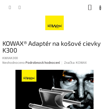
Přejít
NÁKUP
na
obsah
KOŠÍK
KOWAX® Adaptér na košové cievky
K300
KWXAK300
Průměrné
Neohodnoceno
Podrobnosti hodnocení
Značka:
KOWAX
hodnocení
produktu
je
0,0
z
5
hvězdiček.