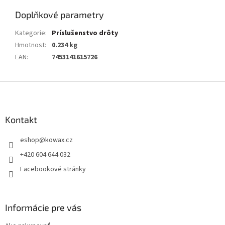
Doplňkové parametry
Kategorie
:
Príslušenstvo drôty
Hmotnost
:
0.234 kg
EAN
:
7453141615726
Z
á
p
a
Kontakt
t
eshop
@
kowax.cz
í
+420 604 644 032
Facebookové stránky
Informácie pre vás