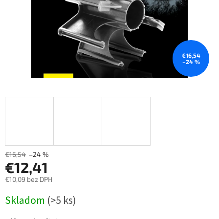
€16,54
–24 %
€16,54
–24 %
€12,41
€10,09 bez DPH
Měrná
Skladom
(>5 ks)
cena: