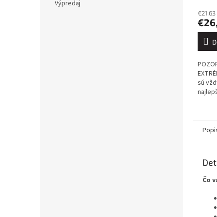
Výpredaj
€21,63
€26
D
POZOR
EXTRÉ
sú vžd
najlep
najdok
súpra
dokona
Popi
Det
Čo v