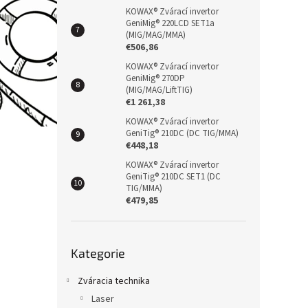
KOWAX® Zvárací invertor
GeniMig® 220LCD SET1a
(MIG/MAG/MMA)
€506,86
KOWAX® Zvárací invertor
GeniMig® 270DP
(MIG/MAG/LiftTIG)
€1 261,38
KOWAX® Zvárací invertor
GeniTig® 210DC (DC TIG/MMA)
€448,18
KOWAX® Zvárací invertor
GeniTig® 210DC SET1 (DC
TIG/MMA)
€479,85
Přeskočit
Kategorie
kategorie
Zváracia technika
Laser