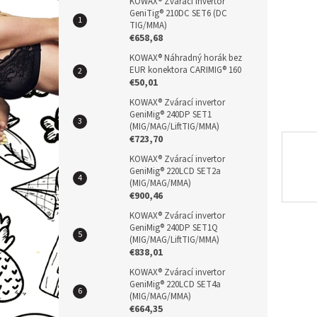
n
KOWAX® Zvárací invertor
GeniTig® 210DC SET6 (DC
e
TIG/MMA)
l
€658,68
KOWAX® Náhradný horák bez
EUR konektora CARIMIG® 160
€50,01
KOWAX® Zvárací invertor
GeniMig® 240DP SET1
(MIG/MAG/LiftTIG/MMA)
€723,70
KOWAX® Zvárací invertor
GeniMig® 220LCD SET2a
(MIG/MAG/MMA)
€900,46
KOWAX® Zvárací invertor
GeniMig® 240DP SET1Q
(MIG/MAG/LiftTIG/MMA)
€838,01
KOWAX® Zvárací invertor
GeniMig® 220LCD SET4a
(MIG/MAG/MMA)
€664,35