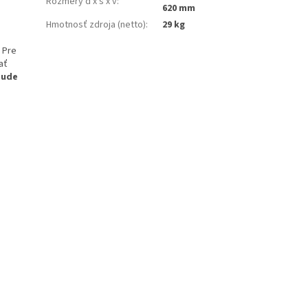
Rozměry d x š x v
:
620 mm
Hmotnosť zdroja (netto)
:
29 kg
 Pre
ať
bude