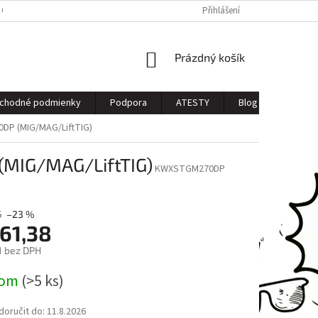
 OSOBNÝCH ÚDAJOV
Přihlášení
NÁKUPNÍ
Prázdný košík
KOŠÍK
chodné podmienky
Podpora
ATESTY
Blog
Kontak
0DP (MIG/MAG/LiftTIG)
(MIG/MAG/LiftTIG)
KWXSTGM270DP
5
–23 %
261,38
1 bez DPH
dom
(>5 ks)
oručit do:
11.8.2026