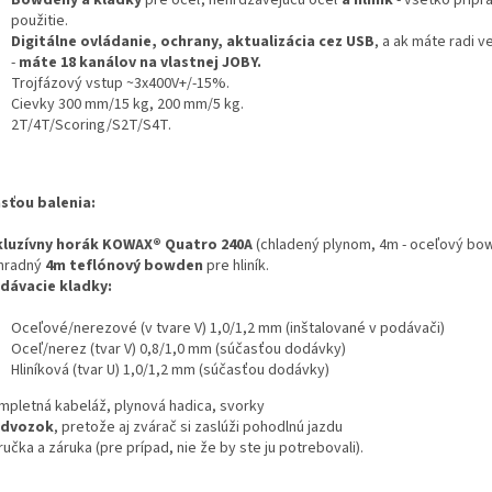
Bowdeny a kladky
pre oceľ, nehrdzavejúcu oceľ
a hliník
- všetko pripr
použitie.
Digitálne ovládanie, ochrany, aktualizácia cez USB
, a ak máte radi v
-
máte 18 kanálov na vlastnej JOBY.
Trojfázový vstup ~3x400V+/-15%.
Cievky 300 mm/15 kg, 200 mm/5 kg.
2T/4T/Scoring/S2T/S4T.
sťou balenia:
kluzívny horák KOWAX® Quatro 240A
(chladený plynom, 4m - oceľový bo
áhradný
4m
teflónový bowden
pre hliník.
dávacie kladky:
Oceľové/nerezové (v tvare V) 1,0/1,2 mm (inštalované v podávači)
Oceľ/nerez (tvar V) 0,8/1,0 mm (súčasťou dodávky)
Hliníková (tvar U) 1,0/1,2 mm (súčasťou dodávky)
ompletná kabeláž, plynová hadica, svorky
dvozok
, pretože aj zvárač si zaslúži pohodlnú jazdu
íručka a záruka (pre prípad, nie že by ste ju potrebovali).