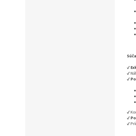
Súča
✔️
Ex
✔️ N
✔️
Po
✔️ K
✔️
Po
✔️ Pr