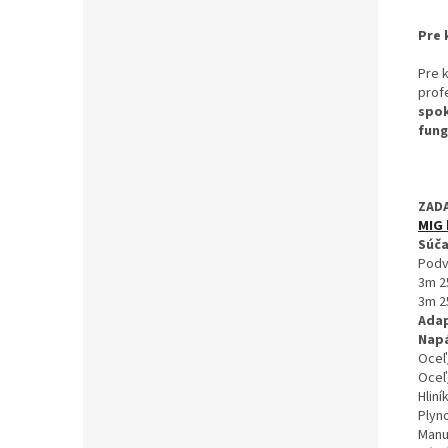
Pre 
Pre 
prof
spok
fung
ZAD
MIG 
Súča
Podv
3m 2
3m 2
Adap
Napá
Oceľ
Oceľ
Hliní
Plyn
Manu