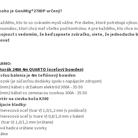
koho je GeniMig®270DP určený?
každého, kto to so zváraním myslí vážne. Pre dielne, ktoré potrebujú výkon.
esionálov, ktorí chcú mať všetko pod kontrolou. A pre každého, kto chce m
ojnosť s vedomím, že keď zapnete zváračku, viete, že jednoducho 
ovať
.
ARMO:
horák 240A 4m QUARTO (oceľový bowden)
sťou balenia je 4m teflónový bowden
ozok (je súčasťou dodávky spolu s napájacím zdrojom)
5mm2 kábel s držiakom elektród 300A - 35-50
5mm2 kábel so zemniacou svorkou 300A - 35-50
tér na cievku koša K300
jacie kladky:
/nerezová oceľ (tvar V) 1,0/1,2 mm (v podávači)
/nerezová oceľ (v tvare V) 0,8/1,0 mm v balení
k (tvar U) 1,0/1,2 mm (vrátane)
ová hadica vrátane svorky
álne