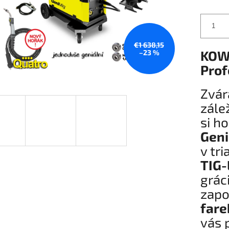
€1 638,15
KOW
–23 %
Prof
Zvár
zále
si h
Gen
v tr
TIG-
grác
zapo
fare
vás 