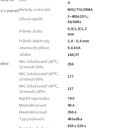
avené na
EAN
:
4
Metody svařování
:
MIG/TIG/MMA
eci v pamäti
3~400±15%,
Síťové napětí
:
50/60Hz
0,8/1,0/1,2
Průměr drátu
:
mm
Průměr elektrody
:
2,0 - 5,0 mm
Jmenovitý příkon
:
9,6 kVA
Jištění
:
16A/3f
MIG Zaťažovateľ (40℃,
wden)
250
10 minut) 30%
:
MIG Zaťažovateľ (40℃,
177
10 minut) 60%
:
MIG Zaťažovateľ (40℃,
137
10 minut) 100%
:
Napětí naprázdno
:
74 V
Minimální proud
:
40 A
Maximální proud
:
250 A
Typ podavače
:
4kladka
820 x 520 x