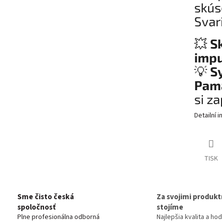
skús
Svar
💥
Sk
impu
💡
S
Pamä
si za
Detailní 
TISK
Sme čisto česká
Za svojimi produkt
spoločnosť
stojíme
Plne profesionálna odborná
Najlepšia kvalita a ho