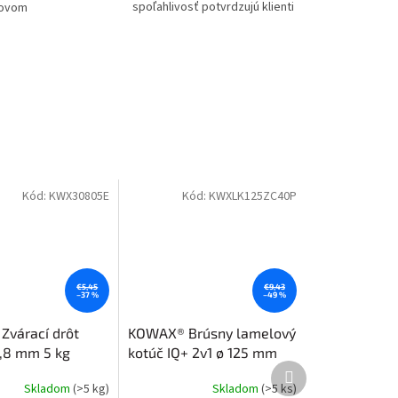
spoľahlivosť potvrdzujú klienti
tovom
Kód:
KWX30805E
Kód:
KWXLK125ZC40P
€5,45
€9,43
–37 %
–49 %
várací drôt
KOWAX® Brúsny lamelový
0,8 mm 5 kg
kotúč IQ+ 2v1 ø 125 mm
Další
ZC40-keramika
produkt
Skladom
(>5 kg)
Skladom
(>5 ks)