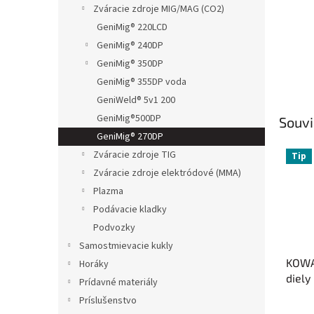
Zváracie zdroje MIG/MAG (CO2)
GeniMig® 220LCD
GeniMig® 240DP
GeniMig® 350DP
GeniMig® 355DP voda
GeniWeld® 5v1 200
GeniMig®500DP
Souvi
GeniMig® 270DP
Zváracie zdroje TIG
Tip
Zváracie zdroje elektródové (MMA)
Plazma
Podávacie kladky
Podvozky
Samostmievacie kukly
KOWA
Horáky
diely
Prídavné materiály
Príslušenstvo