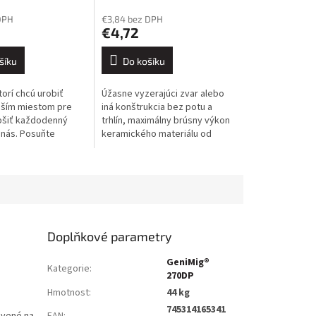
DPH
€3,84 bez DPH
€4,72
šíku
Do košíku
torí chcú urobiť
Úžasne vyzerajúci zvar alebo
pším miestom pre
iná konštrukcia bez potu a
epšiť každodenný
trhlín, maximálny brúsny výkon
 nás. Posuňte
keramického materiálu od
tu vlastného
nemeckej spoločnosti VSM a
 procesu na novú
neuveriteľná odolnosť, to je
roveň...
kotúč...
Doplňkové parametry
GeniMig®
Kategorie
:
270DP
Hmotnost
:
44 kg
745314165341