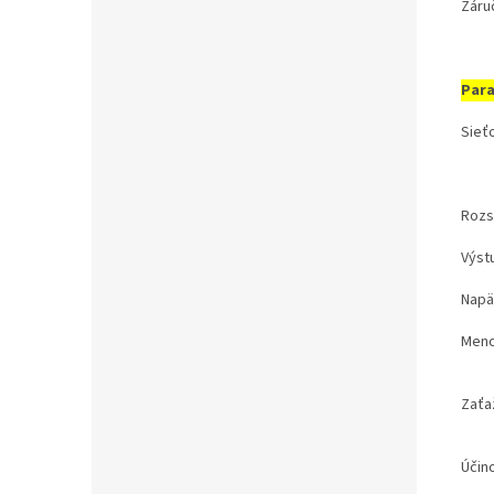
Záruč
Par
Sieť
Rozs
Výst
Napä
Meno
Zaťaž
Účin