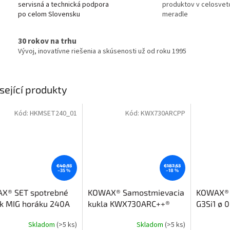
servisná a technická podpora
produktov v celosve
po celom Slovensku
meradle
30 rokov na trhu
Vývoj, inovatívne riešenia a skúsenosti už od roku 1995
sející produkty
Kód:
HKMSET240_01
Kód:
KWX730ARCPP
€40,93
€187,53
–35 %
–18 %
X® SET spotrebné
KOWAX® Samostmievacia
KOWAX® Z
 k MIG horáku 240A
kukla KWX730ARC++®
G3Si1 ø 
(1/1/1/1)
Skladom
(>5 ks)
Skladom
(>5 ks)