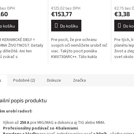
 bez DPH
€125,02 bez DPH
€2,75 bez 
,60
€153,77
€3,38
o košíku
Do košíku
Do ko
 KERAMICKÉ DIELY =
Pre pocit, že pre ochranu
Pre tých, k
MNA ŽIVOTNOST. Detaily
svojich očí nemôžete urobiť nič
planétu le
y dôležité. Ani ten
viac. Takýto pocit ponúka
život a zl
ší zvárač s
KWX730ARC++. Táto kukla
svet okolo
onalejšou zváracou
poskytuje najlepšiu optiku
produktivi
vou nemôže dosiahnuť
1/1/1/1 podľa normy EN379 s
zváracieho
lé výsledky, ak sa...
najnižším...
úroveň a zá
s
Podobné (2)
Diskuze
Značka
ailní popis produktu
ám urobí radosť:
Výkon až
250 A
pre MIG/MAG a dokonca aj TIG alebo MMA.
Profesionálny podávač so 4 baleniami
.