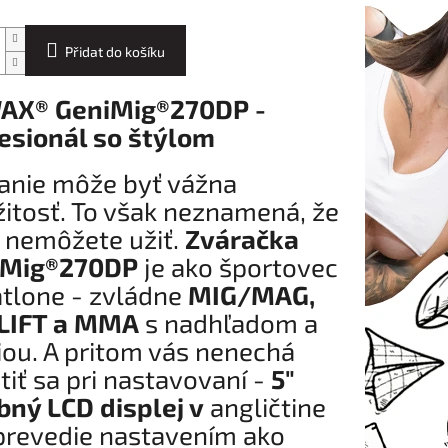
Přidat do košíku
AX® GeniMig®270DP -
esionál so štýlom
anie môže byť vážna
žitosť. To však neznamená, že
o nemôžete užiť.
Zváračka
iMig®270DP
je ako športovec
iatlone - zvládne
MIG/MAG,
LIFT a MMA
s nadhľadom a
iou. A pritom vás nenechá
tiť sa pri nastavovaní -
5"
bný LCD displej v
angličtine
prevedie nastavením ako