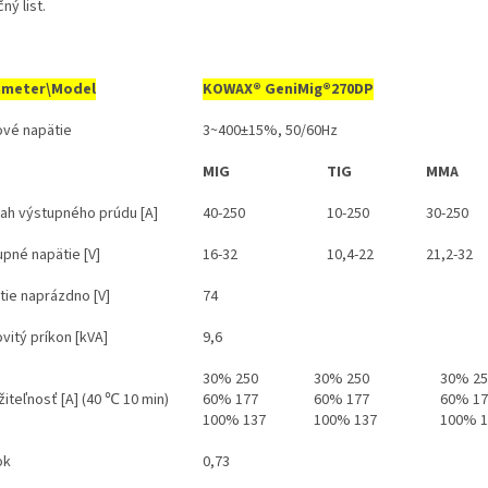
ný list.
ameter\Model
KOWAX® GeniMig®270DP
ové napätie
3~400±15%, 50/60Hz
MIG
TIG
MMA
ah výstupného prúdu [A]
40-250
10-250
30-250
upné napätie [V]
16-32
10,4-22
21,2-32
tie naprázdno [V]
74
vitý príkon [kVA]
9,6
30% 250
30% 250
30% 25
iteľnosť [A] (40 ℃ 10 min)
60% 177
60% 177
60% 17
100% 137
100% 137
100% 1
ok
0,73