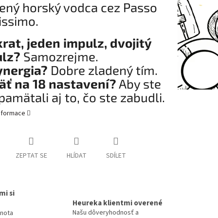
ený horský vodca cez Passo
issimo.
rat, jeden impulz, dvojitý
lz?
Samozrejme.
ynergia?
Dobre zladený tím.
ť na 18 nastavení?
Aby ste
pamätali aj to, čo ste zabudli.
informace
ZEPTAT SE
HLÍDAT
SDÍLET
mi si
Heureka klientmi overené
Našu dôveryhodnosť a
dnota