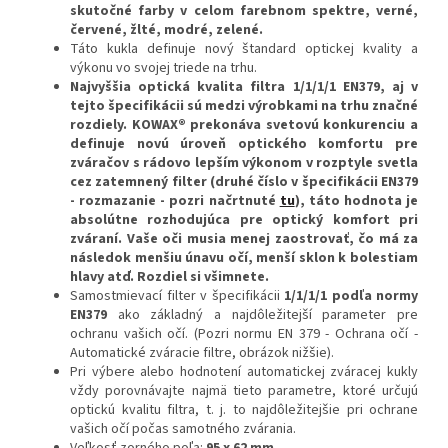
skutočné farby v celom farebnom spektre, verné,
červené, žlté, modré, zelené.
Táto kukla definuje nový štandard optickej kvality a
výkonu vo svojej triede na trhu.
Najvyššia optická kvalita filtra 1/1/1/1 EN379, aj v
tejto špecifikácii sú medzi výrobkami na trhu značné
rozdiely. KOWAX® prekonáva svetovú
konkurenciu a
definuje novú úroveň optického komfortu pre
zváračov s rádovo lepším výkonom v rozptyle svetla
cez zatemnený filter (druhé číslo v špecifikácii EN379
- rozmazanie - pozri načrtnuté
tu
), táto hodnota je
absolútne rozhodujúca pre optický komfort pri
zváraní. Vaše oči musia menej zaostrovať, čo má za
následok menšiu únavu očí, menší sklon k bolestiam
hlavy atď. Rozdiel si všimnete.
Samostmievací filter v špecifikácii
1/1/1/1 podľa normy
EN379
ako základný a najdôležitejší parameter pre
ochranu vašich očí. (Pozri normu EN 379 - Ochrana očí -
Automatické zváracie filtre, obrázok nižšie).
Pri výbere alebo hodnotení automatickej zváracej kukly
vždy porovnávajte najmä tieto parametre, ktoré určujú
optickú kvalitu filtra, t. j. to najdôležitejšie pri ochrane
vašich očí počas samotného zvárania.