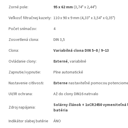
Zorné pole:
95 x 62 mm
(3,74" x 2,44")
Veľkosť filtračnej kazety:
110 x 90 x 9 mm (4,33" x 3,54" x 0,35")
Počet snímačov:
4
Zosvetlená clona:
DIN 3,5
Clona:
Variabilná clona DIN 5~8 / 9~13
Ovládanie clony:
Externé
, variabilné
Zapnutie/vypnutie:
Plne automatické
Nastavenie citlivosti:
Externe
nastaviteľné pomocou potenciome
UV/IR ochrana:
Až do clony DIN16 natrvalo
Solárny článok + 1xCR2450 vymeniteľná l
Zdroj napájania:
batéria
Indikátor slabej batérie
ÁNO