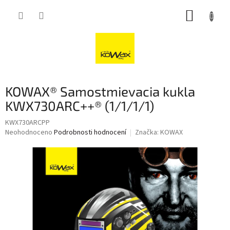
Přejít
NÁKUP
na
obsah
KOŠÍK
KOWAX® Samostmievacia kukla
KWX730ARC++® (1/1/1/1)
KWX730ARCPP
Průměrné
Neohodnoceno
Podrobnosti hodnocení
Značka:
KOWAX
hodnocení
produktu
je
0,0
z
5
hvězdiček.