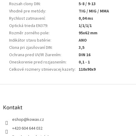
Rozsah clony DIN
:
5-8 / 9-13
Vhodné pre metódy
:
TIG / MIG / MMA
Rychlost zatmavení
:
0,04 ms
Optická trieda EN379
:
1/1/1/1
Rozměr zorného pole
:
95x62 mm
Indikátor stavu batérie
:
ANO
Clona pri zjasňovaní DIN
:
3,5
Ochrana pred UV/IR žiarením
:
DIN 16
Oneskorenie pred rozjasnením
:
0,1 - 1
Celkové rozmery stmievacej kazety
:
110x90x9
Z
á
p
a
Kontakt
t
eshop
@
kowax.cz
í
+420 604 644 032