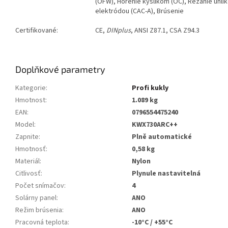
(OFW), Horenie kyslíkom (OC), Rezanie uhlí
elektródou (CAC-A), Brúsenie
Certifikované:
CE,
DINplus
, ANSI Z87.1, CSA Z94.3
Doplňkové parametry
Kategorie
:
Profi kukly
Hmotnost
:
1.089 kg
EAN
:
0796554475240
Model
:
KWX730ARC++
Zapnite
:
Plně automatické
Hmotnosť
:
0,58 kg
Materiál
:
Nylon
Citlivosť
:
Plynule nastavitelná
Počet snímačov
:
4
Solárny panel
:
ANO
Režim brúsenia
:
ANO
Pracovná teplota
:
-10°C / +55°C