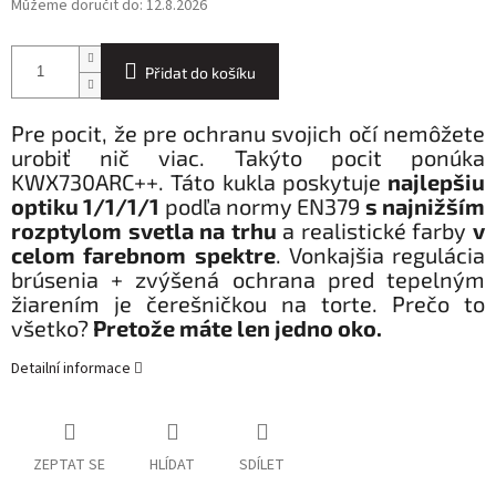
Můžeme doručit do:
12.8.2026
Přidat do košíku
Pre pocit, že pre ochranu svojich očí nemôžete
urobiť nič viac. Takýto pocit ponúka
KWX730ARC++. Táto kukla poskytuje
najlepšiu
optiku 1/1/1/1
podľa normy EN379
s najnižším
rozptylom svetla na trhu
a realistické farby
v
celom farebnom spektre
. Vonkajšia regulácia
brúsenia + zvýšená ochrana pred tepelným
žiarením je čerešničkou na torte. Prečo to
všetko?
Pretože máte len jedno oko.
Detailní informace
ZEPTAT SE
HLÍDAT
SDÍLET