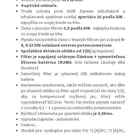
Veľkosť zorného poľa:
95 x 62 mm.
4 optické snímače.
Trvalá ochrana proti UV/IR žiareniu (ultrafialové a
infračervené spektrum svetla)
apertúra 16 podľa DIN
-
najvyššia vo svojej triede na trhu.
Clona s jasovým filtrom
3,5 podľa DIN
- najlepšia hodnota
vo svojej triede na trhu.
Plynulo nastaviteľná clona s tmavým filtrom (pri zváraní)
5-
8, 8-13 DIN ovládaná externe potenciometrom
.
Spoľahlivá detekcia oblúka od 2 [A]
(aj impulzne).
Filter je napájaný solárnym článkom + vymeniteľnou
lítiovou batériou CR2450
, toto riešenie zaručuje dlhú
životnosť.
Samočinný filter je vybavený LED indikátorom slabej
batérie.
Nastavenie oneskorenia, takže môžete nastaviť, ako dlho
po zhasnutí oblúka sa filter opäť rozjasní (až do clony 3,5),
aby sa kompenzoval zvyškový jas, ktorý môže
vyprodukovať lúč/zvar. Tento čas možno plynule nastaviť
v rozsahu 0,1 ~ 1 s pomocou vnútorného potenciometra.
Rýchlosť stmavnutia po spustení oblúka
je 0,04 ms.
Vypnutie/zapnutie - automatické.
Funkcia
.
Vhodné pre: vynikajúce pre nízke TIG ?2 [A]/DC; ?2 [A]/AC,