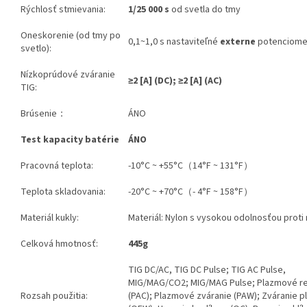
Rýchlosť stmievania:
1/25 000 s
od svetla do tmy
Oneskorenie (od tmy po
0,1~1,0 s nastaviteľné
externe
potenciome
svetlo):
Nízkoprúdové zváranie
≥2
[A]
(DC); ≥2 [A] (AC)
TIG:
Brúsenie：
ÁNO
Test kapacity batérie
ÁNO
Pracovná teplota:
-10°C ~ +55°C（14°F ~ 131°F）
Teplota skladovania:
-20°C ~ +70°C（- 4°F ~ 158°F）
Materiál kukly:
Materiál: Nylon s vysokou odolnosťou prot
Celková hmotnosť:
445g
TIG DC/AC, TIG DC Pulse; TIG AC Pulse,
MIG/MAG/CO2; MIG/MAG Pulse; Plazmové r
Rozsah použitia:
(PAC); Plazmové zváranie (PAW); Zváranie