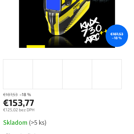
€187,53
–18 %
€187,53
–18 %
€153,77
€125,02 bez DPH
Měrná
Skladom
(>5 ks)
cena: