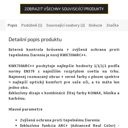
ZOBRAZIT VŠECHNY SOUVISEJÍCÍ PRODUKTY
Popis
Podobné (1)
Související soubory (2)
Diskuze
Značka
Detailní popis produktu
Externá kontrola brúsenia + zvýšená ochrana proti
tepelnému žiareniu je nový KWX730ARC++.
KWX730ARC++ poskytuje najlepšie hodnoty 1/1/1/1 podľa
normy EN379 s najnižším rozptylom svetla na trhu.
Najmenej rozmazaný obraz + verné farby v plnom spektre
= najlepší optický komfort pre vaše oči, a to máte len
jedno oko.
Exkluzívny dizajn v kombinácii žltej farby KOWAX, hliníka a
karbónu.
Hlavné parametre
Zvýšená ochrana proti tepelnému žiareniu
Exkluzívna funkcia ARC+ (Advanced Real Color) -