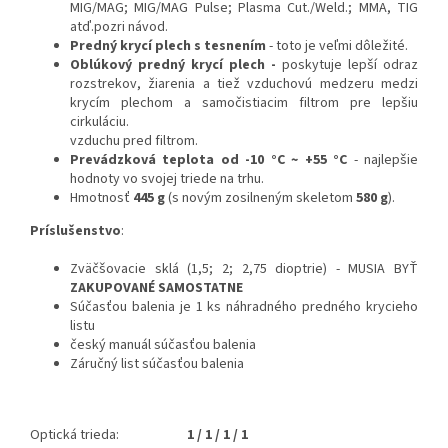
MIG/MAG; MIG/MAG Pulse; Plasma Cut./Weld.; MMA, TIG
atď.pozri návod.
Predný krycí plech s tesnením
- toto je veľmi dôležité.
Oblúkový predný krycí plech -
poskytuje lepší odraz
rozstrekov, žiarenia a tiež vzduchovú medzeru medzi
krycím plechom a samočistiacim filtrom pre lepšiu
cirkuláciu.
vzduchu pred filtrom.
Prevádzková teplota od -10 °C ~ +55 °C
- najlepšie
hodnoty vo svojej triede na trhu.
Hmotnosť
445 g
(s novým zosilneným skeletom
580 g
).
Príslušenstvo
:
Zväčšovacie sklá (1,5; 2; 2,75 dioptrie) - MUSIA BYŤ
ZAKUPOVANÉ SAMOSTATNE
Súčasťou balenia je 1 ks náhradného predného krycieho
listu
český manuál súčasťou balenia
Záručný list súčasťou balenia
Optická trieda:
1 / 1 / 1 / 1