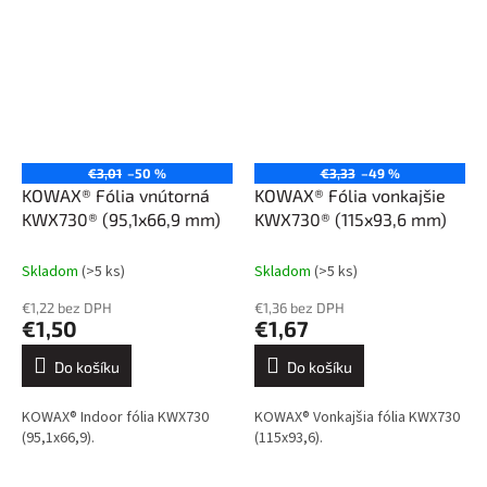
€3,01
–50 %
€3,33
–49 %
KOWAX® Fólia vnútorná
KOWAX® Fólia vonkajšie
KWX730® (95,1x66,9 mm)
KWX730® (115x93,6 mm)
Skladom
(>5 ks)
Skladom
(>5 ks)
€1,22 bez DPH
€1,36 bez DPH
€1,50
€1,67
Do košíku
Do košíku
KOWAX® Indoor fólia KWX730
KOWAX® Vonkajšia fólia KWX730
(95,1x66,9).
(115x93,6).