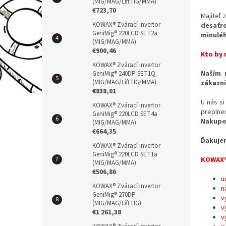
(MIG/MAG/LiftTIG/MMA)
€723,70
Majiteľ
KOWAX® Zvárací invertor
desaťro
GeniMig® 220LCD SET2a
minuléh
(MIG/MAG/MMA)
€900,46
Kto by 
KOWAX® Zvárací invertor
Naším
GeniMig® 240DP SET1Q
(MIG/MAG/LiftTIG/MMA)
zákazní
€838,01
U nás s
KOWAX® Zvárací invertor
preplne
GeniMig® 220LCD SET4a
Nakupov
(MIG/MAG/MMA)
€664,35
Ďakujem
KOWAX® Zvárací invertor
GeniMig® 220LCD SET1a
KOWAX®
(MIG/MAG/MMA)
€506,86
u
KOWAX® Zvárací invertor
n
GeniMig® 270DP
v
(MIG/MAG/LiftTIG)
v
€1 261,38
v