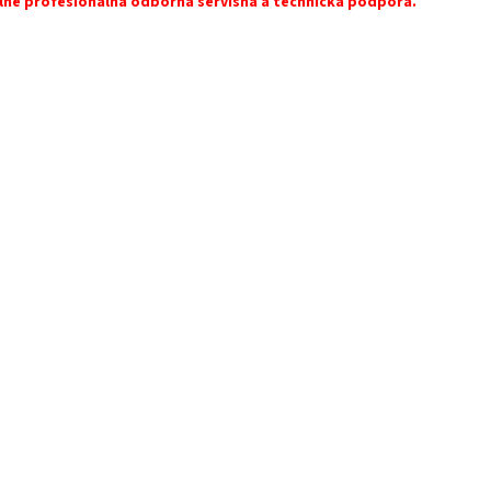
lne profesionálna odborná servisná a technická podpora.