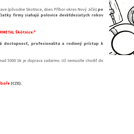
rave
(
pôvodne
Skotnice, dnes Příbor-okres Nový Jičín)
po
čiatky firmy siahajú polovice deväťdesiatych rokov
ARMETAL Škótnice."
 dostupnosť, profesionalita a rodinný prístup k
 nad 5000 Sk je doprava zadarmo. Už nemusíte chodiť do
íboře
(CZE).