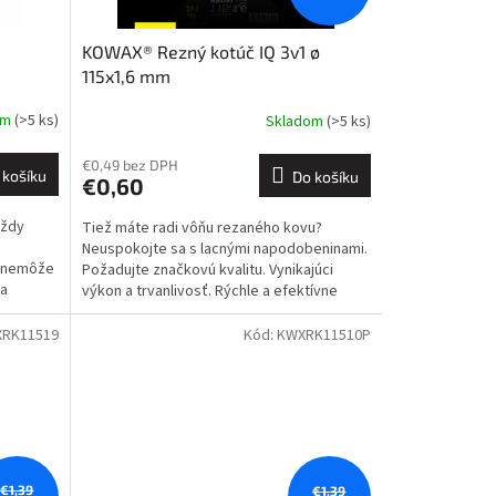
KOWAX® Rezný kotúč IQ 3v1 ø
115x1,6 mm
om
(>5 ks)
Skladom
(>5 ks)
€0,49 bez DPH
 košíku
Do košíku
€0,60
vždy
Tiež máte radi vôňu rezaného kovu?
Neuspokojte sa s lacnými napodobeninami.
m nemôže
Požadujte značkovú kvalitu. Vynikajúci
sa
výkon a trvanlivosť. Rýchle a efektívne
rezanie je KOWAX® 3v1.
RK11519
Kód:
KWXRK11510P
€1,39
€1,39