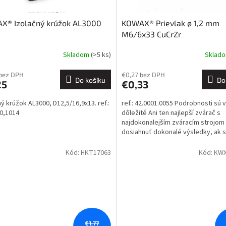
X® Izolačný krúžok AL3000
KOWAX® Prievlak ø 1,2 mm
M6/6x33 CuCrZr
Skladom
(>5 ks)
Sklad
 bez DPH
€0,27 bez DPH
Do košíku
Do
25
€0,33
ný krúžok AL3000, D12,5/16,9x13. ref.:
ref.: 42.0001.0055 Podrobnosti sú 
0,1014
dôležité Ani ten najlepší zvárač s
najdokonalejším zváracím strojo
dosiahnuť dokonalé výsledky, ak 
spolieha na nekvalitné...
Kód:
HKT17063
Kód:
KWX
€1,77