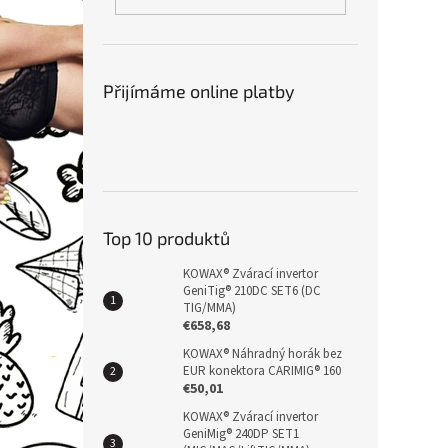
n
e
l
Přijímáme online platby
Top 10 produktů
KOWAX® Zvárací invertor
GeniTig® 210DC SET6 (DC
TIG/MMA)
€658,68
KOWAX® Náhradný horák bez
EUR konektora CARIMIG® 160
€50,01
KOWAX® Zvárací invertor
GeniMig® 240DP SET1