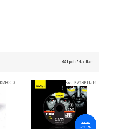
684
položek celkem
KMF0013
Kód:
KWXRK11516
€1,21
–50 %