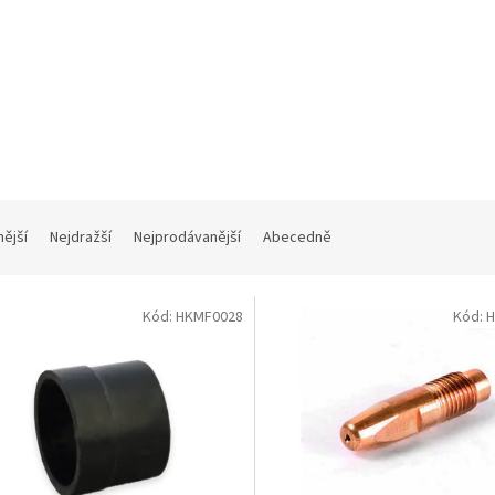
nější
Nejdražší
Nejprodávanější
Abecedně
Kód:
HKMF0028
Kód:
H