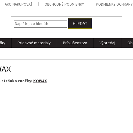
AKO NAKUPOVAŤ
OBCHODNÉ PODMIENKY
PODMIENKY OCHRANY
HLEDAT
áky
Prídavné materiály
Príslušenstvo
Výpredaj
Ob
WAX
 stránka značky:
KOWAX