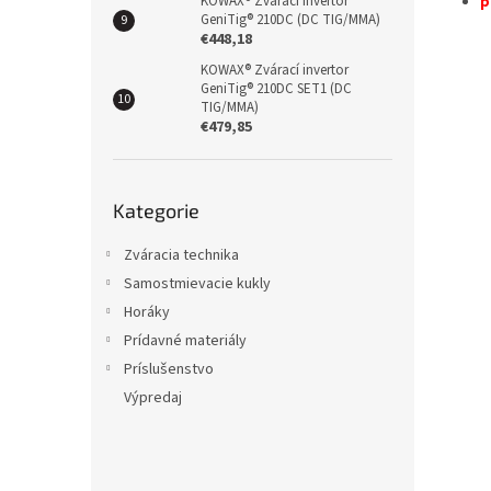
KOWAX® Zvárací invertor
p
GeniTig® 210DC (DC TIG/MMA)
€448,18
KOWAX® Zvárací invertor
GeniTig® 210DC SET1 (DC
TIG/MMA)
€479,85
Přeskočit
Kategorie
kategorie
Zváracia technika
Samostmievacie kukly
Horáky
Prídavné materiály
Príslušenstvo
Výpredaj