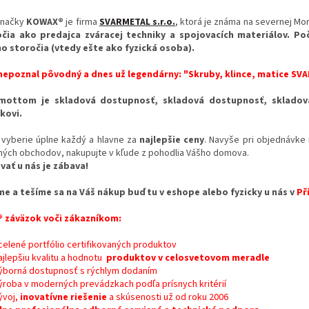
 značky
KOWAX®
je firma
SVARMETAL s.r.o.
, ktorá je známa
na severnej Mo
čia ako predajca zváracej techniky a spojovacích materiálov. Po
o storočia (vtedy ešte ako fyzická osoba).
nepoznal pôvodný a dnes už legendárny: "Skruby, klince, matice SV
 mottom je
skladová
dostupnosť, skladová dostupnosť, skladová
kovi.
i vyberie úplne každý a hlavne za
najlepšie ceny
. Navyše pri objednávke
ných obchodov, nakupujte v kľude z pohodlia Vášho domova.
ať u nás je zábava!
e a tešíme sa na Váš nákup buď tu v eshope alebo fyzicky u nás v
Př
 záväzok voči zákazníkom:
celené portfólio certifikovaných produktov
ajlepšiu kvalitu a hodnotu
produktov v celosvetovom meradle
ýborná dostupnosť s rýchlym dodaním
ýroba v moderných prevádzkach podľa prísnych kritérií
ývoj,
inovatívne riešenie
a skúsenosti už od roku 2006