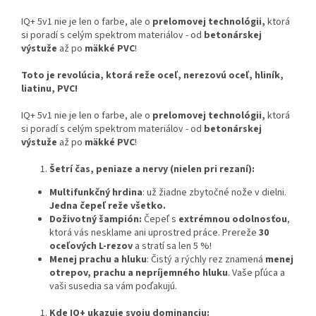
IQ+ 5v1 nie je len o farbe, ale o
prelomovej technológii,
ktorá
si poradí s celým spektrom materiálov - od
betonárskej
výstuže
až po
mäkké PVC
!
Toto je revolúcia, ktorá reže oceľ, nerezovú oceľ, hliník,
liatinu, PVC!
IQ+ 5v1 nie je len o farbe, ale o
prelomovej technológii,
ktorá
si poradí s celým spektrom materiálov - od
betonárskej
výstuže
až po
mäkké PVC
!
Šetrí čas, peniaze a nervy (nielen pri rezaní):
Multifunkčný hrdina
: už žiadne zbytočné nože v dielni.
Jedna čepeľ reže všetko.
Doživotný šampión:
Čepeľ s
extrémnou odolnosťou
,
ktorá vás nesklame ani uprostred práce. Prereže
30
oceľových L-rezov
a stratí sa len 5 %!
Menej prachu a hluku
: Čistý a rýchly rez znamená
menej
otrepov, prachu a nepríjemného hluku
. Vaše pľúca a
vaši susedia sa vám poďakujú.
Kde IQ+ ukazuje svoju dominanciu: