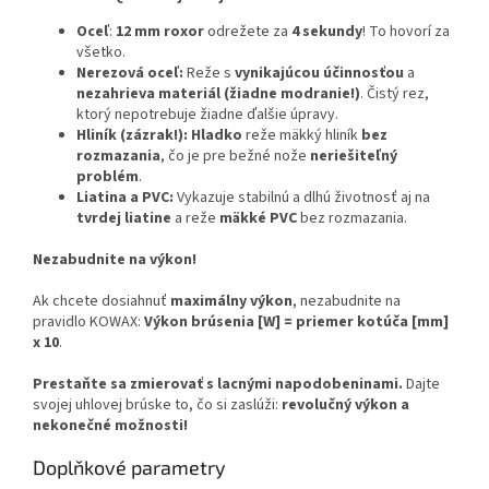
Oceľ
:
12 mm roxor
odrežete za
4 sekundy
! To hovorí za
všetko.
Nerezová oceľ:
Reže s
vynikajúcou účinnosťou
a
nezahrieva materiál (žiadne modranie!)
. Čistý rez,
ktorý nepotrebuje žiadne ďalšie úpravy.
Hliník (zázrak!):
Hladko
reže mäkký hliník
bez
rozmazania
, čo je pre bežné nože
neriešiteľný
problém
.
Liatina a PVC:
Vykazuje stabilnú a dlhú životnosť aj na
tvrdej liatine
a reže
mäkké PVC
bez rozmazania.
Nezabudnite na výkon!
Ak chcete dosiahnuť
maximálny výkon
, nezabudnite na
pravidlo KOWAX:
Výkon brúsenia [W] = priemer kotúča [mm]
x 10
.
Prestaňte sa zmierovať s lacnými napodobeninami.
Dajte
svojej uhlovej brúske to, čo si zaslúži:
revolučný výkon a
nekonečné možnosti!
Doplňkové parametry