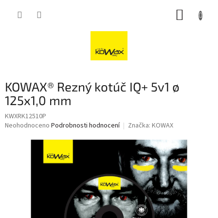
Přejít
NÁKUP
na
obsah
KOŠÍK
KOWAX® Rezný kotúč IQ+ 5v1 ø
125x1,0 mm
KWXRK12510P
Průměrné
Neohodnoceno
Podrobnosti hodnocení
Značka:
KOWAX
hodnocení
produktu
je
0,0
z
5
hvězdiček.