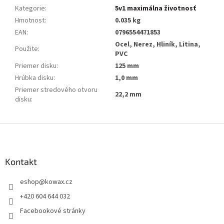
Kategorie
:
5v1 maximálna životnosť
Hmotnost
:
0.035 kg
EAN
:
0796554471853
Ocel, Nerez, Hliník, Litina,
Použite
:
PVC
Priemer disku
:
125 mm
Hrúbka disku
:
1,0 mm
Priemer stredového otvoru
22,2 mm
disku
:
Z
á
p
a
Kontakt
t
eshop
@
kowax.cz
í
+420 604 644 032
Facebookové stránky