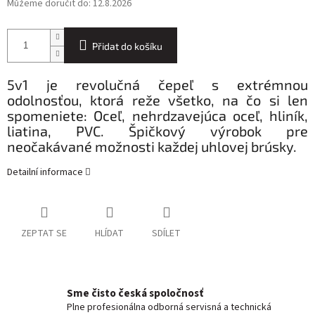
Můžeme doručit do:
12.8.2026
Přidat do košíku
5v1 je revolučná čepeľ s extrémnou
odolnosťou, ktorá reže všetko, na čo si len
spomeniete: Oceľ, nehrdzavejúca oceľ, hliník,
liatina, PVC. Špičkový výrobok pre
neočakávané možnosti každej uhlovej brúsky.
Detailní informace
ZEPTAT SE
HLÍDAT
SDÍLET
Sme čisto česká spoločnosť
Plne profesionálna odborná servisná a technická