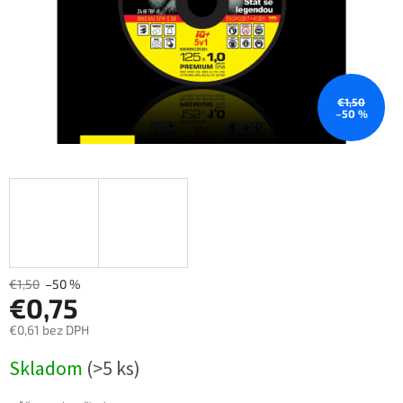
€1,50
–50 %
€1,50
–50 %
€0,75
€0,61 bez DPH
Měrná
Skladom
(>5 ks)
cena: