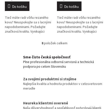
Do košíku
Do košíku
Tiež máte radi vôňu rezaného
Tiež máte radi vôňu rezaného
kovu? Neuspokojte sa s lacnými
kovu? Neuspokojte sa s lacnými
napodobeninami. Požadujte
napodobeninami. Požadujte
značkovú kvalitu. Vynikajúci
značkovú kvalitu. Vynikajúci
výkon a trvanlivosť. Rýchle a
výkon a trvanlivosť. Rýchle a
efektívne rezanie je KOWAX®
efektívne rezanie je KOWAX®
8
položek celkem
O
3v1.
3v1.
v
l
Sme čisto česká spoločnosť
á
Plne profesionálna odborná servisná a technická
d
podpora po celom Slovensku
a
c
í
Za svojimi produktmi si stojíme
p
Najlepšia kvalita a hodnota produktov v celosvetovom
r
meradle
v
k
y
Heureka klientmi overené
v
Našu dôveryhodnosť a spoľahlivosť potvrdzujú klienti