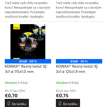
Tiež máte radi vôňu rezaného
Tiež máte radi vôňu rezaného
kovu? Neuspokojte sa s lacnými
kovu? Neuspokojte sa s lacnými
napodobeninami. Požadujte
napodobeninami. Požadujte
značkovú kvalitu. Vynikajúci
značkovú kvalitu. Vynikajúci
výkon a trvanlivosť. Rýchle a
výkon a trvanlivosť. Rýchle a
efektívne rezanie je KOWAX®
efektívne rezanie je KOWAX®
3v1.
3v1.
€1,40
–50 %
€1,50
–50 %
KOWAX® Rezný kotúč IQ
KOWAX® Rezný kotúč IQ
3v1 ø 115x1,0 mm
3v1 ø 125x1,9 mm
Skladom
(>5 ks)
Skladom
(>5 ks)
€0,57 bez DPH
€0,61 bez DPH
€0,70
€0,75
Do košíku
Do košíku