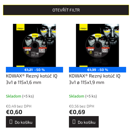
e
n
OTEVŘÍT FILTR
í
p
V
r
ý
o
p
d
i
u
s
k
p
t
r
ů
o
€1,21
–50 %
€1,39
–50 %
d
KOWAX® Rezný kotúč IQ
KOWAX® Rezný kotúč IQ
u
3v1 ø 115x1,6 mm
3v1 ø 115x1,9 mm
k
t
Skladom
(>5 ks)
Skladom
(>5 ks)
ů
€0,49 bez DPH
€0,56 bez DPH
€0,60
€0,69
Do košíku
Do košíku