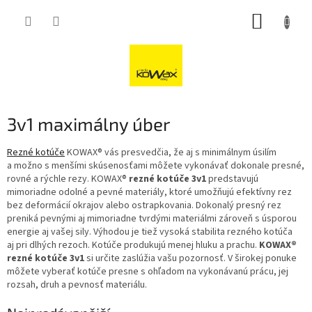
Přejít
NÁKUP
na
obsah
KOŠÍK
3v1 maximálny úber
Rezné kotúče
KOWAX® vás presvedčia, že aj s minimálnym úsilím
a možno s menšími skúsenosťami môžete vykonávať dokonale presné,
rovné a rýchle rezy. KOWAX®
rezné kotúče 3v1
predstavujú
mimoriadne odolné a pevné materiály, ktoré umožňujú efektívny rez
bez deformácií okrajov alebo ostrapkovania. Dokonalý presný rez
preniká pevnými aj mimoriadne tvrdými materiálmi zároveň s úsporou
energie aj vašej sily. Výhodou je tiež vysoká stabilita rezného kotúča
aj pri dlhých rezoch. Kotúče produkujú menej hluku a prachu.
KOWAX®
rezné kotúče 3v1
si určite zaslúžia vašu pozornosť. V širokej ponuke
môžete vyberať kotúče presne s ohľadom na vykonávanú prácu, jej
rozsah, druh a pevnosť materiálu.