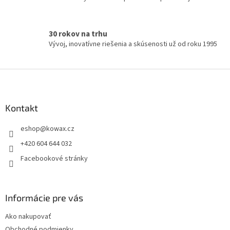
ý
p
i
s
30 rokov na trhu
u
Vývoj, inovatívne riešenia a skúsenosti už od roku 1995
Z
á
p
a
Kontakt
t
eshop
@
kowax.cz
í
+420 604 644 032
Facebookové stránky
Informácie pre vás
Ako nakupovať
Obchodné podmienky