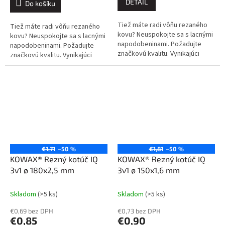
DETAIL
Do košíku
Tiež máte radi vôňu rezaného
Tiež máte radi vôňu rezaného
kovu? Neuspokojte sa s lacnými
kovu? Neuspokojte sa s lacnými
napodobeninami. Požadujte
napodobeninami. Požadujte
značkovú kvalitu. Vynikajúci
značkovú kvalitu. Vynikajúci
výkon a trvanlivosť. Rýchle a
výkon a trvanlivosť. Rýchle a
efektívne rezanie je KOWAX®
efektívne rezanie je KOWAX®
3v1.
3v1.
€1,71
–50 %
€1,81
–50 %
KOWAX® Rezný kotúč IQ
KOWAX® Rezný kotúč IQ
3v1 ø 180x2,5 mm
3v1 ø 150x1,6 mm
Skladom
(>5 ks)
Skladom
(>5 ks)
€0,69 bez DPH
€0,73 bez DPH
€0,85
€0,90