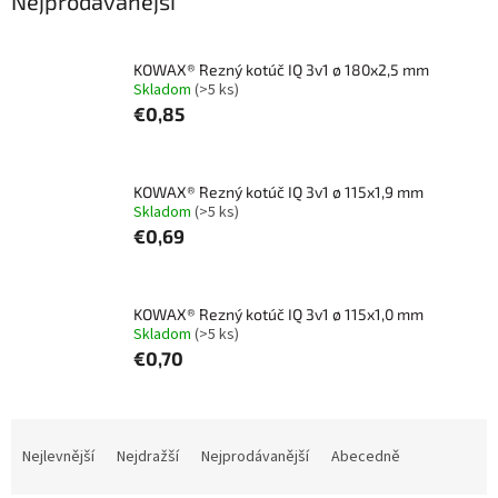
Nejprodávanější
KOWAX® Rezný kotúč IQ 3v1 ø 180x2,5 mm
Skladom
(>5 ks)
€0,85
KOWAX® Rezný kotúč IQ 3v1 ø 115x1,9 mm
Skladom
(>5 ks)
€0,69
KOWAX® Rezný kotúč IQ 3v1 ø 115x1,0 mm
Skladom
(>5 ks)
€0,70
Ř
a
Nejlevnější
Nejdražší
Nejprodávanější
Abecedně
z