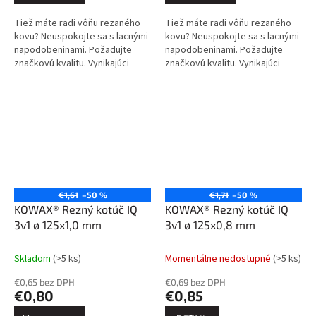
Tiež máte radi vôňu rezaného
Tiež máte radi vôňu rezaného
kovu? Neuspokojte sa s lacnými
kovu? Neuspokojte sa s lacnými
napodobeninami. Požadujte
napodobeninami. Požadujte
značkovú kvalitu. Vynikajúci
značkovú kvalitu. Vynikajúci
výkon a trvanlivosť. Rýchle a
výkon a trvanlivosť. Rýchle a
efektívne rezanie je KOWAX®
efektívne rezanie je KOWAX®
3v1.
3v1.
€1,61
–50 %
€1,71
–50 %
KOWAX® Rezný kotúč IQ
KOWAX® Rezný kotúč IQ
3v1 ø 125x1,0 mm
3v1 ø 125x0,8 mm
Skladom
(>5 ks)
Momentálne nedostupné
(>5 ks)
€0,65 bez DPH
€0,69 bez DPH
€0,80
€0,85