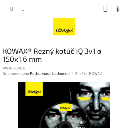
Přejít
NÁKUP
na
obsah
KOŠÍK
KOWAX® Rezný kotúč IQ 3v1 ø
150x1,6 mm
KWXRK15016
Průměrné
Neohodnoceno
Podrobnosti hodnocení
Značka:
KOWAX
hodnocení
produktu
je
0,0
z
5
hvězdiček.