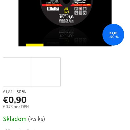
€1,81
–50 %
€1,81
–50 %
€0,90
€0,73 bez DPH
Měrná
Skladom
(>5 ks)
cena: