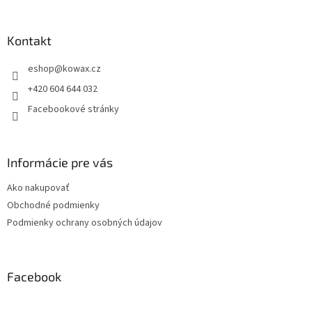
á
p
a
Kontakt
t
eshop
@
kowax.cz
í
+420 604 644 032
Facebookové stránky
Informácie pre vás
Ako nakupovať
Obchodné podmienky
Podmienky ochrany osobných údajov
Facebook