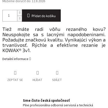
Můžeme doručit do:
12.8.2026
Přidat do košíku
Tiež máte radi vôňu rezaného kovu?
Neuspokojte sa s lacnými napodobeninami.
Požadujte značkovú kvalitu. Vynikajúci výkon a
trvanlivosť. Rýchle a efektívne rezanie je
KOWAX® 3v1.
Detailní informace
ZEPTAT SE
HLÍDAT
SDÍLET
Sme čisto česká spoločnosť
Plne profesionálna odborná servisná a technická