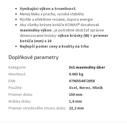
Vynikajúci výkon a trvanlivosť.
Menej hluku a prachu, vysoká stabilita.
Rýchle a efektívne rezanie, úspora energie
Aby všetky brúsne kotúče KOWAX® dosahovali
maximálny výkon
, je potrebné dodržať správne
dimenzovanie brúsky:
výkon brúsky (W) = priemer
kotúča (mm) x 10
Najlepší pomer ceny a kvality na trhu
Doplňkové parametry
Kategorie
:
3v1 maximálny úber
Hmotnost
:
0.063 kg
EAN
:
0796554472058
Použite
:
Ocel, Nerez, Hliník
Priemer disku
:
150 mm
Hrúbka disku
:
1,6 mm
Priemer stredového otvoru disku
:
22,2 mm
Z