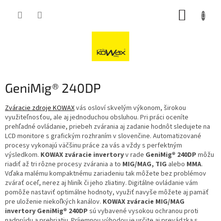
Přejít
NÁKUP
na
obsah
KOŠÍK
GeniMig® 240DP
Zváracie zdroje KOWAX
vás osloví skvelým výkonom, širokou
využiteľnosťou, ale aj jednoduchou obsluhou. Pri práci oceníte
prehľadné ovládanie, priebeh zvárania aj zadanie hodnôt sledujete na
LCD monitore s grafickým rozhraním v slovenčine. Automatizované
procesy vykonajú väčšinu práce za vás a vždy s perfektným
výsledkom.
KOWAX zváracie invertory
v rade
GeniMig® 240DP
môžu
riadiť až tri rôzne procesy zvárania a to
MIG/MAG, TIG
alebo
MMA
.
Vďaka malému kompaktnému zariadeniu tak môžete bez problémov
zvárať oceľ, nerez aj hliník či jeho zliatiny. Digitálne ovládanie vám
pomôže nastaviť optimálne hodnoty, využiť navyše môžete aj pamäť
pre uloženie niekoľkých kanálov.
KOWAX zváracie MIG/MAG
invertory GeniMig® 240DP
sú vybavené vysokou ochranou proti
nadprúdu a prehriatiu. Príjemnou výhodou je určite aj prevádzka s