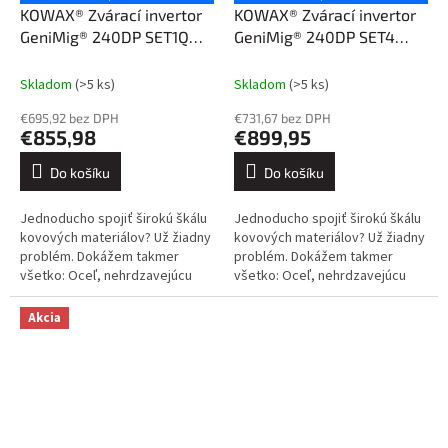
KOWAX® Zvárací invertor
KOWAX® Zvárací invertor
GeniMig® 240DP SET1Q
GeniMig® 240DP SET4
(MIG/MAG/LiftTIG/MMA)
(MIG/MAG/LiftTIG/MMA)
Skladom
(>5 ks)
Skladom
(>5 ks)
€695,92 bez DPH
€731,67 bez DPH
€855,98
€899,95
Do košíku
Do košíku
Jednoducho spojiť širokú škálu
Jednoducho spojiť širokú škálu
kovových materiálov? Už žiadny
kovových materiálov? Už žiadny
problém. Dokážem takmer
problém. Dokážem takmer
všetko: Oceľ, nehrdzavejúcu
všetko: Oceľ, nehrdzavejúcu
oceľ, hliník a jeho zliatiny, meď a
oceľ, hliník a jeho zliatiny, meď a
jej zliatiny. Kliknite sem....
jej zliatiny. Kliknite sem....
Akcia