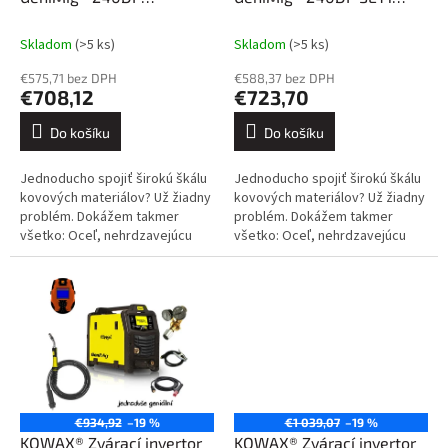
k
(MIG/MAG/LiftTIG/MMA)
(MIG/MAG/LiftTIG/MMA)
t
Skladom
(>5 ks)
Skladom
(>5 ks)
ů
€575,71 bez DPH
€588,37 bez DPH
€708,12
€723,70
Do košíku
Do košíku
Jednoducho spojiť širokú škálu
Jednoducho spojiť širokú škálu
kovových materiálov? Už žiadny
kovových materiálov? Už žiadny
problém. Dokážem takmer
problém. Dokážem takmer
všetko: Oceľ, nehrdzavejúcu
všetko: Oceľ, nehrdzavejúcu
oceľ, hliník a jeho zliatiny, meď a
oceľ, hliník a jeho zliatiny, meď a
jej zliatiny. Kliknite sem....
jej zliatiny. Kliknite sem....
€934,92
–19 %
€1 039,07
–19 %
KOWAX® Zvárací invertor
KOWAX® Zvárací invertor