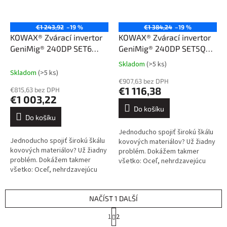
€1 243,92
–19 %
€1 384,24
–19 %
KOWAX® Zvárací invertor
KOWAX® Zvárací invertor
GeniMig® 240DP SET6
GeniMig® 240DP SET5Q
(MIG/MAG/LiftTIG/MMA)
(MIG/MAG/LiftTIG/MMA)
Skladom
(>5 ks)
Průměrné
Skladom
(>5 ks)
hodnocení
€907,63 bez DPH
produktu
€1 116,38
€815,63 bez DPH
je
€1 003,22
4,3
Do košíku
z
Do košíku
5
Jednoducho spojiť širokú škálu
hvězdiček.
Jednoducho spojiť širokú škálu
kovových materiálov? Už žiadny
kovových materiálov? Už žiadny
problém. Dokážem takmer
problém. Dokážem takmer
všetko: Oceľ, nehrdzavejúcu
všetko: Oceľ, nehrdzavejúcu
oceľ, hliník a jeho zliatiny, meď a
oceľ, hliník a jeho zliatiny, meď a
jej zliatiny. Kliknite sem....
jej zliatiny. Kliknite sem....
NAČÍST 1 DALŠÍ
S
1
2
t
O