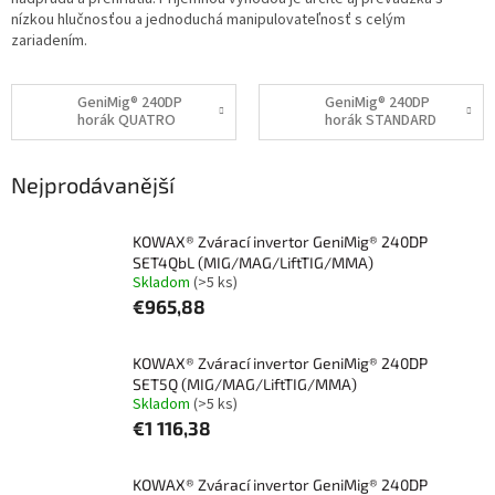
nízkou hlučnosťou a jednoduchá manipulovateľnosť s celým
zariadením.
GeniMig® 240DP
GeniMig® 240DP
horák QUATRO
horák STANDARD
Nejprodávanější
KOWAX® Zvárací invertor GeniMig® 240DP
SET4QbL (MIG/MAG/LiftTIG/MMA)
Skladom
(>5 ks)
€965,88
KOWAX® Zvárací invertor GeniMig® 240DP
SET5Q (MIG/MAG/LiftTIG/MMA)
Skladom
(>5 ks)
€1 116,38
KOWAX® Zvárací invertor GeniMig® 240DP