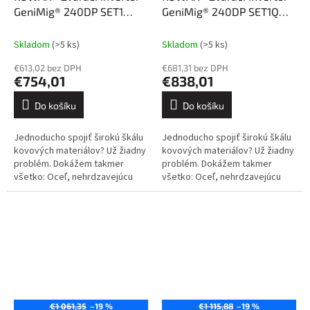
GeniMig® 240DP SET1
GeniMig® 240DP SET1Q
(MIG/MAG/LiftTIG/MMA)
(MIG/MAG/LiftTIG/MMA)
Skladom
(>5 ks)
Skladom
(>5 ks)
€613,02 bez DPH
€681,31 bez DPH
€754,01
€838,01
Do košíku
Do košíku
Jednoducho spojiť širokú škálu
Jednoducho spojiť širokú škálu
kovových materiálov? Už žiadny
kovových materiálov? Už žiadny
problém. Dokážem takmer
problém. Dokážem takmer
všetko: Oceľ, nehrdzavejúcu
všetko: Oceľ, nehrdzavejúcu
oceľ, hliník a jeho zliatiny, meď a
oceľ, hliník a jeho zliatiny, meď a
jej zliatiny. Kliknite sem....
jej zliatiny. Kliknite sem....
€1 061,35
–19 %
€1 115,88
–19 %