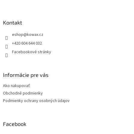
Z
á
p
a
Kontakt
t
eshop
@
kowax.cz
í
+420 604 644 032
Facebookové stránky
Informácie pre vás
Ako nakupovať
Obchodné podmienky
Podmienky ochrany osobných údajov
Facebook