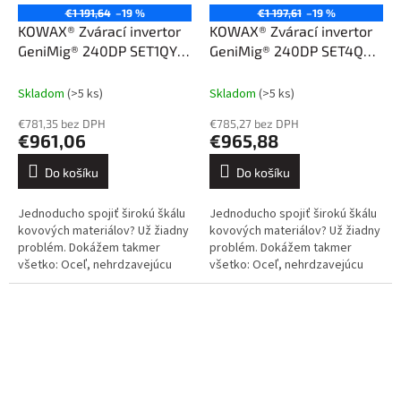
€1 191,64
–19 %
€1 197,61
–19 %
KOWAX® Zvárací invertor
KOWAX® Zvárací invertor
GeniMig® 240DP SET1QYT
GeniMig® 240DP SET4QbL
(MIG/MAG/LiftTIG/MMA)
(MIG/MAG/LiftTIG/MMA)
Skladom
(>5 ks)
Skladom
(>5 ks)
€781,35 bez DPH
€785,27 bez DPH
€961,06
€965,88
Do košíku
Do košíku
Jednoducho spojiť širokú škálu
Jednoducho spojiť širokú škálu
kovových materiálov? Už žiadny
kovových materiálov? Už žiadny
problém. Dokážem takmer
problém. Dokážem takmer
všetko: Oceľ, nehrdzavejúcu
všetko: Oceľ, nehrdzavejúcu
oceľ, hliník a jeho zliatiny, meď a
oceľ, hliník a jeho zliatiny, meď a
jej zliatiny. Kliknite sem....
jej zliatiny. Kliknite sem....