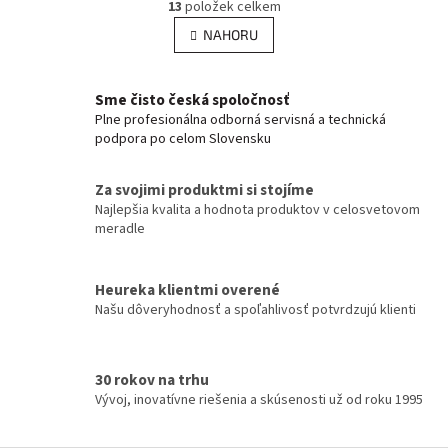
r
13
položek celkem
v
á
l
NAHORU
n
á
k
d
o
v
a
Sme čisto česká spoločnosť
á
c
Plne profesionálna odborná servisná a technická
n
í
podpora po celom Slovensku
í
p
r
v
Za svojimi produktmi si stojíme
k
Najlepšia kvalita a hodnota produktov v celosvetovom
y
meradle
v
ý
p
Heureka klientmi overené
i
Našu dôveryhodnosť a spoľahlivosť potvrdzujú klienti
s
u
30 rokov na trhu
Vývoj, inovatívne riešenia a skúsenosti už od roku 1995