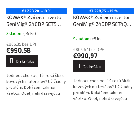
€1 228,24
–19 %
€1 228,75
–19 %
KOWAX® Zvárací invertor
KOWAX® Zvárací invertor
GeniMig® 240DP SET5
GeniMig® 240DP SET4Q
(MIG/MAG/LiftTIG/MMA)
(MIG/MAG/LiftTIG/MMA)
Skladom
(>5 ks)
Průměrné
Skladom
(>5 ks)
hodnocení
€805,35 bez DPH
produktu
€990,58
€805,67 bez DPH
je
€990,97
3,8
Do košíku
z
Do košíku
5
Jednoducho spojiť širokú škálu
hvězdiček.
Jednoducho spojiť širokú škálu
kovových materiálov? Už žiadny
kovových materiálov? Už žiadny
problém. Dokážem takmer
problém. Dokážem takmer
všetko: Oceľ, nehrdzavejúcu
všetko: Oceľ, nehrdzavejúcu
oceľ, hliník a jeho zliatiny, meď a
oceľ, hliník a jeho zliatiny, meď a
jej zliatiny. Kliknite sem....
jej zliatiny. Kliknite sem....