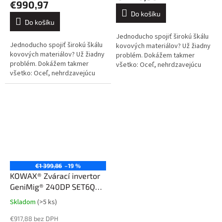
€990,97
4,3
Do košíku
z
Do košíku
5
Jednoducho spojiť širokú škálu
hvězdiček.
Jednoducho spojiť širokú škálu
kovových materiálov? Už žiadny
kovových materiálov? Už žiadny
problém. Dokážem takmer
problém. Dokážem takmer
všetko: Oceľ, nehrdzavejúcu
všetko: Oceľ, nehrdzavejúcu
oceľ, hliník a jeho zliatiny, meď a
oceľ, hliník a jeho zliatiny, meď a
jej zliatiny. Kliknite sem....
jej zliatiny. Kliknite sem....
€1 399,86
–19 %
KOWAX® Zvárací invertor
GeniMig® 240DP SET6Q
(MIG/MAG/LiftTIG/MMA)
Skladom
(>5 ks)
Průměrné
hodnocení
€917,88 bez DPH