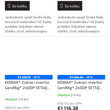
Do košíku
Do košíku
Jednoducho spojiť širokú škálu
Jednoducho spojiť širokú škálu
kovových materiálov? Už žiadny
kovových materiálov? Už žiadny
problém. Dokážem takmer
problém. Dokážem takmer
všetko: Oceľ, nehrdzavejúcu
všetko: Oceľ, nehrdzavejúcu
oceľ, hliník a jeho zliatiny, meď a
oceľ, hliník a jeho zliatiny, meď a
jej zliatiny. Kliknite sem....
jej zliatiny. Kliknite sem....
€1 228,75
–19 %
€1 384,24
–19 %
KOWAX® Zvárací invertor
KOWAX® Zvárací invertor
GeniMig® 240DP SET4Q
GeniMig® 240DP SET5Q
(MIG/MAG/LiftTIG/MMA)
(MIG/MAG/LiftTIG/MMA)
Skladom
(>5 ks)
Průměrné
Skladom
(>5 ks)
hodnocení
€907,63 bez DPH
produktu
€1 116,38
€805,67 bez DPH
je