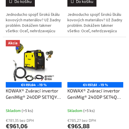
Do košíku
Do košíku
Jednoducho spojiť širokú škálu
Jednoducho spojiť širokú škálu
kovových materiálov? Už žiadny
kovových materiálov? Už žiadny
problém. Dokážem takmer
problém. Dokážem takmer
všetko: Oceľ, nehrdzavejúcu
všetko: Oceľ, nehrdzavejúcu
oceľ, hliník a jeho zliatiny, meď a
oceľ, hliník a jeho zliatiny, meď a
jej zliatiny. Kliknite sem....
jej zliatiny. Kliknite sem....
Akcia
€1 191,64
–19 %
€1 197,61
–19 %
KOWAX® Zvárací invertor
KOWAX® Zvárací invertor
GeniMig® 240DP SET1QYT
GeniMig® 240DP SET4QbL
(MIG/MAG/LiftTIG/MMA)
(MIG/MAG/LiftTIG/MMA)
Skladom
(>5 ks)
Skladom
(>5 ks)
€781,35 bez DPH
€785,27 bez DPH
€961,06
€965,88