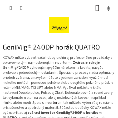
Přejít
NÁKUP
na
obsah
KOŠÍK
GeniMig® 240DP horák QUATRO
KOWAX môže vybaviť vašu hobby dielňu aj profesionálne prevádzky a
opravovne tými najmodernejšími invertormi.
Zváracie zdroje
GeniMig®240DP
vyhovujú najvyšším nárokom na kvalitu, navyše
prekvapia jednoduchým ovládaním. Špeciálne procesy riadia optimálny
priebeh zvárania, a navyše môžete v jednom zariadení využiť hneď
niekoľko metód – pomocou jedného alebo dvojitého pulzného prúdu v
režime MIG/MAG, TIG LIFT alebo MMA. Využívať môžete v škále
nastavení Double pulse, Pulse, aj Zkrat. Dokonale pevné a rovné zvary
tak vykonáte nielen na oceli, ale aj neželezných kovoch, napríklad
hliníku alebo medi. Spolu s
invertorom
tak môžete vyberať aj rozsiahle
príslušenstvo a spotrebný materiál. Súčasťou dodávky KOWAX môže
byť napríklad aj
zvárací invertor GeniMig®240DP s horákom
QUATRO
, ktorý výkonnému zariadeniu pridá presnosť a efektivitu.