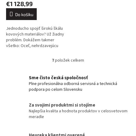
produktu
€1 128,99
je
3,7
Do košíku
z
5
Jednoducho spojiť širokú škálu
hvězdiček.
kovových materiálov? Už žiadny
problém. Dokážem takmer
všetko: Oceľ, nehrdzavejúcu
oceľ, hliník a jeho zliatiny, meď a
jej zliatiny. Kliknite sem....
7
položek celkem
O
v
l
Sme čisto česká spoločnosť
á
Plne profesionálna odborná servisná a technická
d
podpora po celom Slovensku
a
c
í
Za svojimi produktmi si stojíme
p
Najlepšia kvalita a hodnota produktov v celosvetovom
r
meradle
v
k
y
Heureka klientmi overené