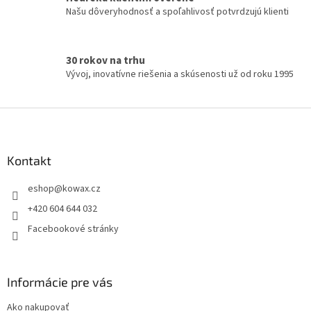
v
Našu dôveryhodnosť a spoľahlivosť potvrdzujú klienti
ý
p
i
s
30 rokov na trhu
u
Vývoj, inovatívne riešenia a skúsenosti už od roku 1995
Z
á
p
a
Kontakt
t
eshop
@
kowax.cz
í
+420 604 644 032
Facebookové stránky
Informácie pre vás
Ako nakupovať