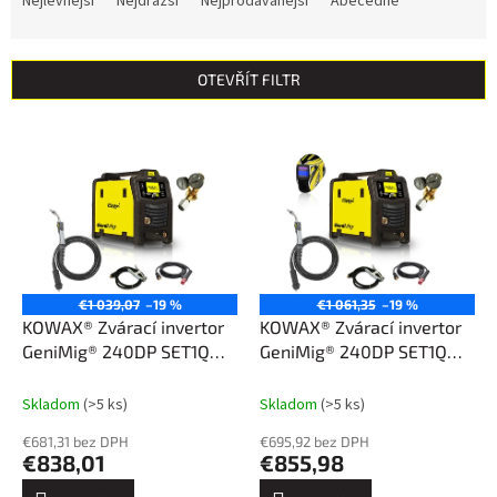
Nejlevnější
Nejdražší
Nejprodávanější
Abecedně
z
e
n
OTEVŘÍT FILTR
í
p
V
r
ý
o
p
d
i
u
s
k
p
t
r
ů
o
€1 039,07
–19 %
€1 061,35
–19 %
d
KOWAX® Zvárací invertor
KOWAX® Zvárací invertor
u
GeniMig® 240DP SET1Q
GeniMig® 240DP SET1Q
k
(MIG/MAG/LiftTIG/MMA)
(MIG/MAG/LiftTIG/MMA)
t
Skladom
(>5 ks)
Skladom
(>5 ks)
ů
€681,31 bez DPH
€695,92 bez DPH
€838,01
€855,98