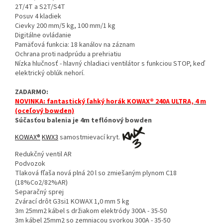
2T/4T a S2T/S4T
Posuv 4 kladiek
Cievky 200 mm/5 kg, 100 mm/1 kg
Digitálne ovládanie
Pamäťová funkcia: 18 kanálov na záznam
Ochrana proti nadprúdu a prehriatiu
Nízka hlučnosť - hlavný chladiaci ventilátor s funkciou STOP, keď
elektrický oblúk nehorí.
ZADARMO:
NOVINKA: fantastický ľahký horák KOWAX® 240A ULTRA, 4 m
(oceľový bowden)
Súčasťou balenia je 4m teflónový bowden
KOWAX®
KWX3
samostmievací kryt.
Redukčný ventil AR
Podvozok
Tlaková fľaša nová plná 20 l so zmiešaným plynom C18
(18%Co2/82%AR)
Separačný sprej
Zvárací drôt G3si1 KOWAX 1,0 mm 5 kg
3m 25mm2 kábel s držiakom elektródy 300A - 35-50
3m kábel 25mm2 so zemniacou svorkou 300A - 35-50