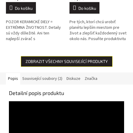
Do košíku
Do košíku
POZOR KERAMICKÉ DIELY =
Pre tých, ktorí chcú urobiť
EXTRÉMNA ŽIVOTNOST. Detaily
planétu lepším miestom pre
sú vždy dôležité. Ani ten
život a zlepšiť každodenný svet
najlepší zvárač s
okolo nás. Posuňte produktivitu
najdokonalejšou zváracou
vlastného zváracieho procesu
súpravou nemôže dosiahnuť
na novú úroveň a zároveň...
dokonalé výsledky, ak sa...
ZOBRAZIT VŠECHNY SOUVISEJÍCÍ PRODUKTY
Popis
Související soubory (2)
Diskuze
Značka
Detailní popis produktu