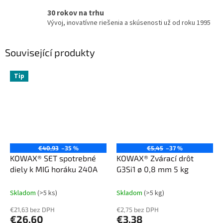
30 rokov na trhu
Vývoj, inovatívne riešenia a skúsenosti už od roku 1995
Související produkty
Tip
€40,93
–35 %
€5,45
–37 %
KOWAX® SET spotrebné
KOWAX® Zvárací drôt
diely k MIG horáku 240A
G3Si1 ø 0,8 mm 5 kg
Skladom
(>5 ks)
Skladom
(>5 kg)
€21,63 bez DPH
€2,75 bez DPH
€26,60
€3,38