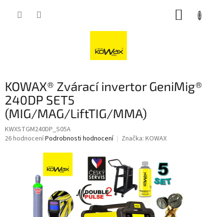
Přejít
NÁKUP
na
obsah
KOŠÍK
KOWAX® Zvárací invertor GeniMig®
240DP SET5
(MIG/MAG/LiftTIG/MMA)
KWXSTGM240DP_S05A
Průměrné
26 hodnocení
Podrobnosti hodnocení
Značka:
KOWAX
hodnocení
produktu
je
3,8
z
5
hvězdiček.