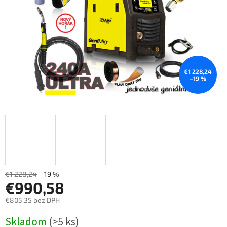
€1 228,24
–19 %
€1 228,24
–19 %
€990,58
€805,35 bez DPH
Měrná
Skladom
(>5 ks)
cena: