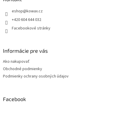
t
eshop
@
kowax.cz
í
+420 604 644 032
Facebookové stránky
Informácie pre vás
Ako nakupovať
Obchodné podmienky
Podmienky ochrany osobných údajov
Facebook