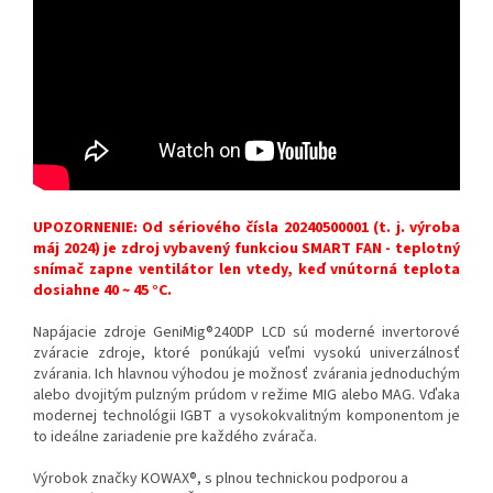
UPOZORNENIE: Od sériového čísla 20240500001 (t. j. výroba
máj 2024) je zdroj vybavený funkciou SMART FAN - teplotný
snímač zapne ventilátor len vtedy, keď vnútorná teplota
dosiahne 40 ~ 45 °C.
Napájacie zdroje GeniMig®240DP LCD sú moderné invertorové
zváracie zdroje, ktoré ponúkajú veľmi vysokú univerzálnosť
zvárania. Ich hlavnou výhodou je možnosť zvárania jednoduchým
alebo dvojitým pulzným prúdom v režime MIG alebo MAG. Vďaka
modernej technológii IGBT a vysokokvalitným komponentom je
to ideálne zariadenie pre každého zvárača.
Výrobok značky KOWAX®, s plnou technickou podporou a