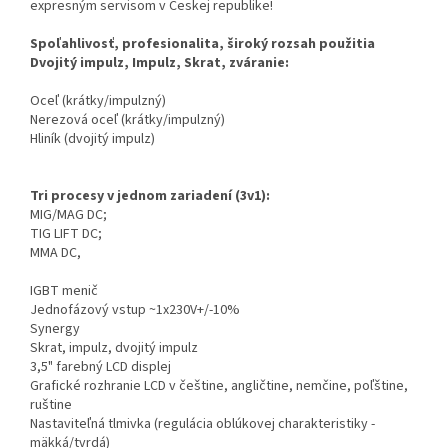
expresným servisom v Českej republike!
Spoľahlivosť, profesionalita, široký rozsah použitia
Dvojitý impulz, Impulz, Skrat, zváranie:
Oceľ (krátky/impulzný)
Nerezová oceľ (krátky/impulzný)
Hliník (dvojitý impulz)
Tri procesy v jednom zariadení (3v1):
MIG/MAG DC;
TIG LIFT DC;
MMA DC,
IGBT menič
Jednofázový vstup ~1x230V+/-10%
Synergy
Skrat, impulz, dvojitý impulz
3,5" farebný LCD displej
Grafické rozhranie LCD v češtine, angličtine, nemčine, poľštine,
ruštine
Nastaviteľná tlmivka (regulácia oblúkovej charakteristiky -
mäkká/tvrdá)