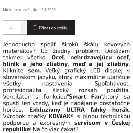
Můžeme doručit do:
12.8.2026
Přidat do košíku
Jednoducho spojiť širokú škálu kovových
materiálov? Už žiadny problém. Dokážem
takmer všetko:
Oceľ, nehrdzavejúcu oceľ,
hliník a jeho zliatiny, meď a jej zliatiny
.
Kliknite
sem.
Veľký grafický LCD displej v
slovenskom jazyku, ktorý maximálne uľahčuje
všetky nastavenia. Spoľahlivosť,
profesionalita, široký rozsah použitia.
Ventilátor s funkciou
"Smart Fan",
ktorý sa
spustí len vtedy, keď je napájanie dostatočne
horúce.
Exkluzívny ULTRA ľahký horák.
Výrobok značky
KOWAX®
, s plnou technickou
podporou a expresným
servisom v Českej
republike
! Na čo viac čakať?