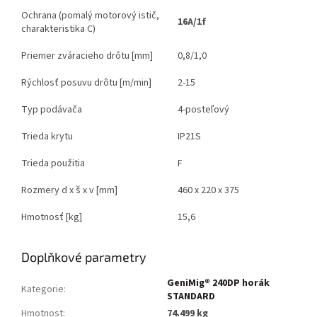
Ochrana (pomalý motorový istič,
16A/1f
charakteristika C)
Priemer zváracieho drôtu [mm]
0,8/1,0
Rýchlosť posuvu drôtu [m/min]
2-15
Typ podávača
4-posteľový
Trieda krytu
IP21S
Trieda použitia
F
Rozmery d x š x v [mm]
460 x 220 x 375
Hmotnosť [kg]
15,6
Doplňkové parametry
GeniMig® 240DP horák
Kategorie
:
STANDARD
Hmotnost
:
74.499 kg