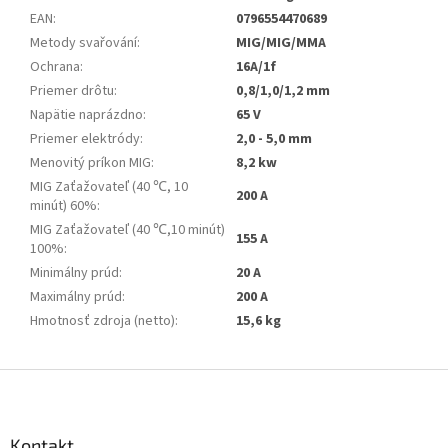
EAN
:
0796554470689
Metody svařování
:
MIG/MIG/MMA
Ochrana
:
16A/1f
Priemer drôtu
:
0,8/1,0/1,2 mm
Napätie naprázdno
:
65 V
Priemer elektródy
:
2,0 - 5,0 mm
Menovitý príkon MIG
:
8,2 kw
MIG Zaťažovateľ (40 ℃, 10
200 A
minút) 60%
:
MIG Zaťažovateľ (40 ℃,10 minút)
155 A
100%
:
Minimálny prúd
:
20 A
Maximálny prúd
:
200 A
Hmotnosť zdroja (netto)
:
15,6 kg
Z
á
p
a
Kontakt