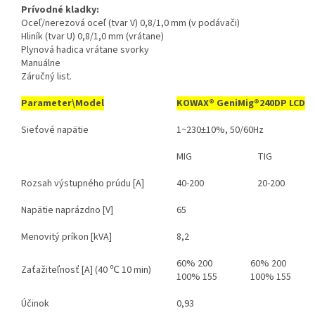
Prívodné kladky:
Oceľ/nerezová oceľ (tvar V) 0,8/1,0 mm (v podávači)
Hliník (tvar U) 0,8/1,0 mm (vrátane)
Plynová hadica vrátane svorky
Manuálne
Záručný list.
Parameter\Model
KOWAX®
GeniMig®240DP LCD
Sieťové napätie
1~230±10%, 50/60Hz
MIG
TIG
Rozsah výstupného prúdu [A]
40-200
20-200
Napätie naprázdno [V]
65
Menovitý príkon [kVA]
8,2
60% 200
60% 200
Zaťažiteľnosť [A] (40 ℃ 10 min)
100% 155
100% 155
Účinok
0,93