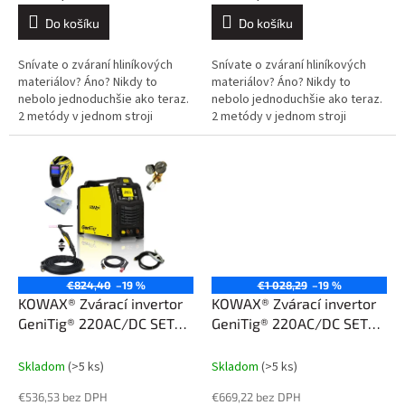
5,0
3,3
Do košíku
Do košíku
z
z
5
5
Snívate o zváraní hliníkových
Snívate o zváraní hliníkových
hvězdiček.
hvězdiček.
materiálov? Áno? Nikdy to
materiálov? Áno? Nikdy to
nebolo jednoduchšie ako teraz.
nebolo jednoduchšie ako teraz.
2 metódy v jednom stroji
2 metódy v jednom stroji
(TIG/MMA). Zvára: Hliník, oceľ,
(TIG/MMA). Zvára: Hliník, oceľ,
nehrdzavejúca oceľ. Veľký...
nehrdzavejúca oceľ. Veľký...
€824,40
–19 %
€1 028,29
–19 %
KOWAX® Zvárací invertor
KOWAX® Zvárací invertor
GeniTig® 220AC/DC SET2
GeniTig® 220AC/DC SET6
(AC/DC TIG/MMA)
(AC/DC TIG/MMA)
Skladom
(>5 ks)
Skladom
(>5 ks)
€536,53 bez DPH
€669,22 bez DPH