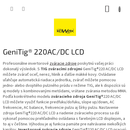
Přejít
NÁKUP
na
obsah
KOŠÍK
GeniTig® 220AC/DC LCD
Profesionálne invertorové
zváracie zdroje
poskytnú vašej práci
dokonalý výsledok. S
TIG zváracími zdrojmi
GeniTig®220 AC/DC LCD
môžete zvárať oceľ, nerez, hliník a ďalšie mäkké kovy. Ovládanie
uľahčuje automatická riadiaca jednotka, zvárať môžete pomocou
jedno- alebo dvojitého pulzného prúdu v režime TIG, ale k dispozícii sú
aj modely s kombinovanými metódami, vrátane zvárania metodou MMA.
Podľa konkrétneho modelu
zváracieho zdroja GeniTig®
220 AC/DC
LCD môžete využiť funkcie predfuku/dofuku, slope up/down, AC
frekvencie, AC balance, frekvencie pulzu aj šírky pulzu. Nastavenie
zdroja GeniTig®220 AC/DC LCD a riadenie zváracieho procesu sa dá
vykonať pomocou prehľadného ovládania s farebným LCD displejom, a
to aj v češtine. Výhodou je aj funkcia pamäte pre nahrávanie niekoľkých
kanálov.
Invertorové zváracie zdroje
GeniTig®220 AC/DC LCD pracujú