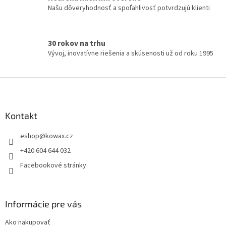
v
Našu dôveryhodnosť a spoľahlivosť potvrdzujú klienti
ý
p
i
s
30 rokov na trhu
u
Vývoj, inovatívne riešenia a skúsenosti už od roku 1995
Z
á
p
a
Kontakt
t
eshop
@
kowax.cz
í
+420 604 644 032
Facebookové stránky
Informácie pre vás
Ako nakupovať