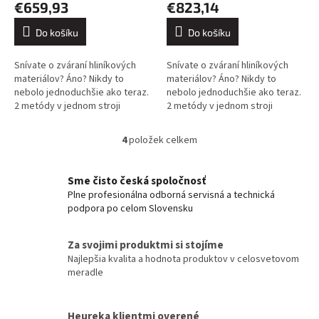
€659,93
€823,14
Do košíku
Do košíku
Snívate o zváraní hliníkových
Snívate o zváraní hliníkových
materiálov? Áno? Nikdy to
materiálov? Áno? Nikdy to
nebolo jednoduchšie ako teraz.
nebolo jednoduchšie ako teraz.
2 metódy v jednom stroji
2 metódy v jednom stroji
(TIG/MMA). Zvára: Hliník, oceľ,
(TIG/MMA). Zvára: Hliník, oceľ,
nehrdzavejúca oceľ. Veľký...
nehrdzavejúca oceľ. Veľký...
4
položek celkem
O
v
l
Sme čisto česká spoločnosť
á
Plne profesionálna odborná servisná a technická
d
podpora po celom Slovensku
a
c
í
Za svojimi produktmi si stojíme
p
Najlepšia kvalita a hodnota produktov v celosvetovom
r
meradle
v
k
y
Heureka klientmi overené