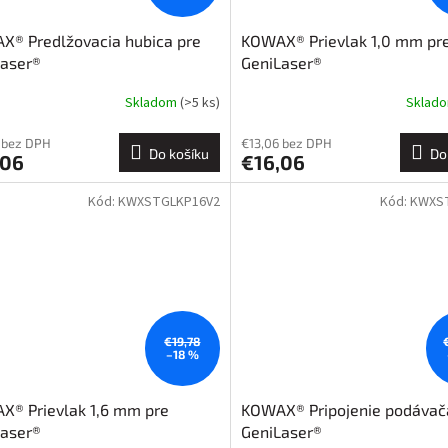
X® Predlžovacia hubica pre
KOWAX® Prievlak 1,0 mm pr
Laser®
GeniLaser®
Skladom
(>5 ks)
Sklad
 bez DPH
€13,06 bez DPH
Do košíku
Do
,06
€16,06
Kód:
KWXSTGLKP16V2
Kód:
KWXS
€19,78
–18 %
X® Prievlak 1,6 mm pre
KOWAX® Pripojenie podávač
Laser®
GeniLaser®