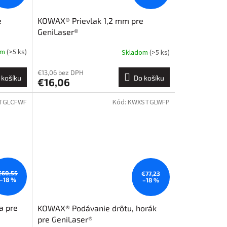
e
KOWAX® Prievlak 1,2 mm pre
GeniLaser®
om
(>5 ks)
Skladom
(>5 ks)
€13,06 bez DPH
 košíku
Do košíku
€16,06
TGLCFWF
Kód:
KWXSTGLWFP
€60,55
€77,23
–18 %
–18 %
a pre
KOWAX® Podávanie drôtu, horák
pre GeniLaser®