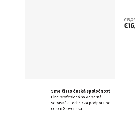
€13,06
€16
Sme čisto česká spoločnosť
Plne profesionálna odborná
servisná a technická podpora po
celom Slovensku
Z
á