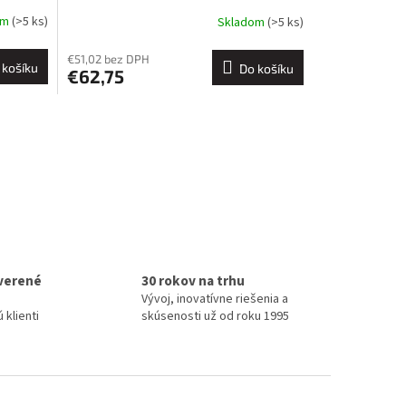
om
(>5 ks)
Skladom
(>5 ks)
€51,02 bez DPH
 košíku
Do košíku
€62,75
verené
30 rokov na trhu
Vývoj, inovatívne riešenia a
 klienti
skúsenosti už od roku 1995