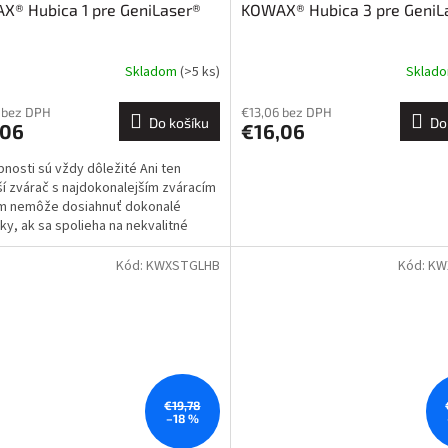
X® Hubica 1 pre GeniLaser®
KOWAX® Hubica 3 pre GeniL
Skladom
(>5 ks)
Sklad
 bez DPH
€13,06 bez DPH
Do košíku
Do
,06
€16,06
nosti sú vždy dôležité Ani ten
ší zvárač s najdokonalejším zváracím
om nemôže dosiahnuť dokonalé
ky, ak sa spolieha na nekvalitné
bné diely. A práve...
Kód:
KWXSTGLHB
Kód:
KW
€19,78
–18 %