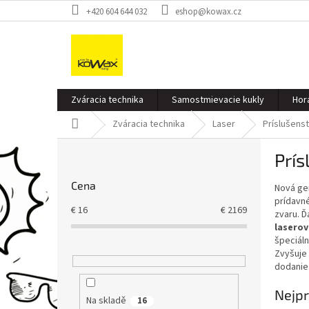
Přejít
+420 604 644 032
eshop@kowax.cz
na
obsah
Zváracia technika
Samostmievacie kukly
Hor
Domů
Zváracia technika
Laser
Príslušens
P
Prís
o
s
Cena
Nová ge
t
prídavné
r
€
16
€
2169
zvaru. Ď
a
lasero
n
špeciáln
n
Zvyšuje 
í
dodanie
p
Nejpr
a
Na skladě
16