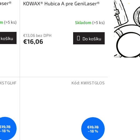
aser®
KOWAX® Hubica A pre GeniLaser®
om
(>5 ks)
Skladom
(>5 ks)
€13,06 bez DPH
 košíku
Do košíku
€16,06
XSTGLHF
Kód:
KWXSTGLOS
€19,78
€19,78
–18 %
–18 %