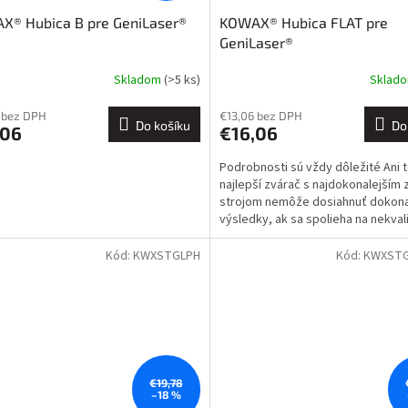
X® Hubica B pre GeniLaser®
KOWAX® Hubica FLAT pre
GeniLaser®
Skladom
(>5 ks)
Sklad
 bez DPH
€13,06 bez DPH
Do košíku
Do
,06
€16,06
Podrobnosti sú vždy dôležité Ani 
najlepší zvárač s najdokonalejším
strojom nemôže dosiahnuť dokon
výsledky, ak sa spolieha na nekval
spotrebné diely. A práve...
Kód:
KWXSTGLPH
Kód:
KWXSTG
€19,78
–18 %