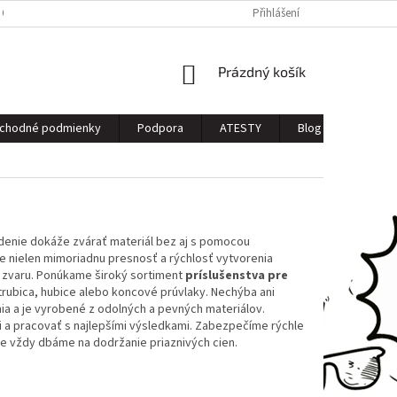
 OSOBNÝCH ÚDAJOV
Přihlášení
NÁKUPNÍ
Prázdný košík
KOŠÍK
chodné podmienky
Podpora
ATESTY
Blog
Kontak
denie dokáže zvárať materiál bez aj s pomocou
je nielen mimoriadnu presnosť a rýchlosť vytvorenia
a zvaru. Ponúkame široký sortiment
príslušenstva pre
a trubica, hubice alebo koncové prúvlaky. Nechýba ani
ia a je vyrobené z odolných a pevných materiálov.
i a pracovať s najlepšími výsledkami. Zabezpečíme rýchle
 vždy dbáme na dodržanie priaznivých cien.