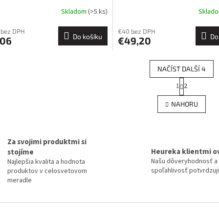
Skladom
(>5 ks)
Sklad
 bez DPH
€40 bez DPH
Do košíku
Do
,06
€49,20
NAČÍST DALŠÍ 4
S
1
2
O
t
r
v
NAHORU
á
l
n
á
k
d
o
a
v
Za svojimi produktmi si
c
á
Heureka klientmi o
stojíme
í
n
Našu dôveryhodnosť a
Najlepšia kvalita a hodnota
p
í
spoľahlivosť potvrdzujú
produktov v celosvetovom
r
meradle
v
k
y
v