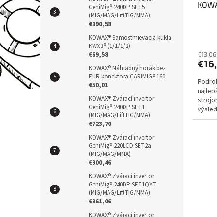
KOWA
k
GeniMig® 240DP SET5
(MIG/MAG/LiftTIG/MMA)
t
€990,58
ů
KOWAX® Samostmievacia kukla
KWX3® (1/1/1/2)
€69,58
€13,06
€16
KOWAX® Náhradný horák bez
EUR konektora CARIMIG® 160
Podrob
€50,01
najlep
KOWAX® Zvárací invertor
stroj
GeniMig® 240DP SET1
výsled
(MIG/MAG/LiftTIG/MMA)
spotre
€723,70
KOWAX® Zvárací invertor
GeniMig® 220LCD SET2a
(MIG/MAG/MMA)
€900,46
KOWAX® Zvárací invertor
GeniMig® 240DP SET1QYT
(MIG/MAG/LiftTIG/MMA)
€961,06
KOWAX® Zvárací invertor