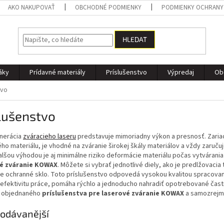
AKO NAKUPOVAŤ
OBCHODNÉ PODMIENKY
PODMIENKY OCHRANY
HLEDAT
áky
Prídavné materiály
Príslušenstvo
Výpredaj
Ob
tvo
lušenstvo
nerácia
zváracieho laseru
predstavuje mimoriadny výkon a presnosť. Zaria
ho materiálu, je vhodné na zváranie širokej škály materiálov a vždy zaruču
alšou výhodou je aj minimálne riziko deformácie materiálu počas vytvárani
vé zváranie KOWAX
. Môžete si vybrať jednotlivé diely, ako je predlžovaci
e ochranné sklo. Toto príslušenstvo odpovedá vysokou kvalitou spracovan
efektivitu práce, pomáha rýchlo a jednoducho nahradiť opotrebované čast
 objednaného
príslušenstva pre laserové zváranie KOWAX
a samozrejme
odávanější