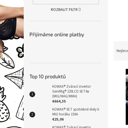
n
e
ROZBALIT FILTR
l
Přijímáme online platby
Ř
a
Nejlev
z
e
V
n
ý
í
Top 10 produktů
p
p
KOWAX® Zvárací invertor
i
r
GeniMig® 220LCD SET4a
s
o
(MIG/MAG/MMA)
p
d
€664,35
r
u
KOWAX® SET spotrebné diely k
o
k
MIG horáku 150A
d
t
€25,06
u
ů
KOWAX® Zvárací invertor