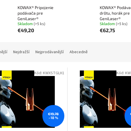
KOWAX® Pripojenie
KOWAX® Podáva
podávača pre
drôtu, horák pre
GeniLaser®
GeniLaser®
Skladom
(>5 ks)
Skladom
(>5 ks)
€49,20
€62,75
nější
Nejdražší
Nejprodávanější
Abecedně
Kód:
KWXSTGLH1
Kód:
KW
€19,78
–18 %