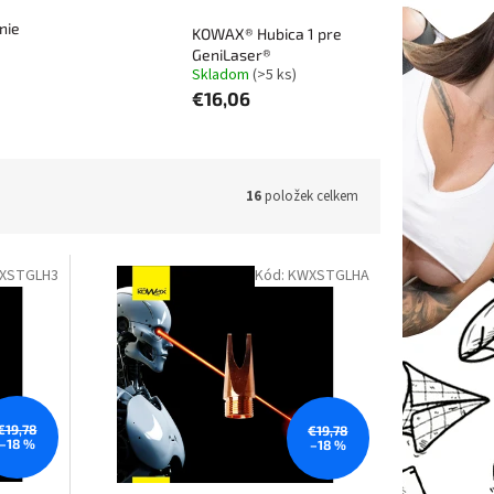
nie
KOWAX® Hubica 1 pre
GeniLaser®
Skladom
(>5 ks)
€16,06
16
položek celkem
XSTGLH3
Kód:
KWXSTGLHA
€19,78
€19,78
–18 %
–18 %