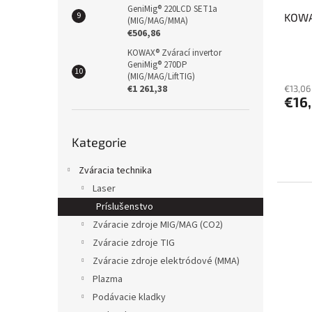
GeniMig® 220LCD SET1a
KOWA
(MIG/MAG/MMA)
€506,86
KOWAX® Zvárací invertor
GeniMig® 270DP
(MIG/MAG/LiftTIG)
€1 261,38
€13,06
€16
Přeskočit
Kategorie
kategorie
Zváracia technika
Laser
Príslušenstvo
Zváracie zdroje MIG/MAG (CO2)
Zváracie zdroje TIG
Zváracie zdroje elektródové (MMA)
Plazma
Podávacie kladky