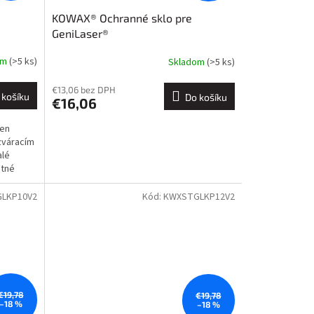
KOWAX® Ochranné sklo pre
GeniLaser®
om
(>5 ks)
Skladom
(>5 ks)
€13,06 bez DPH
 košíku
Do košíku
€16,06
ten
 zváracím
alé
itné
LKP10V2
Kód:
KWXSTGLKP12V2
€19,78
€19,78
–18 %
–18 %