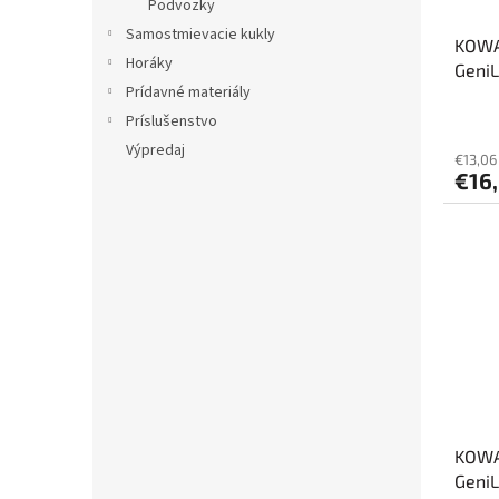
Podvozky
Samostmievacie kukly
KOWA
Horáky
Geni
Prídavné materiály
Príslušenstvo
Výpredaj
€13,06
€16
KOWA
Geni