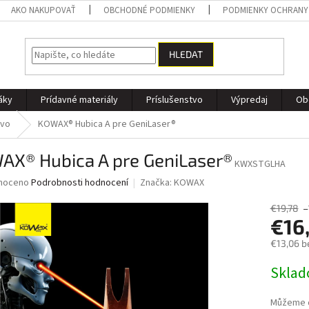
AKO NAKUPOVAŤ
OBCHODNÉ PODMIENKY
PODMIENKY OCHRANY
HLEDAT
áky
Prídavné materiály
Príslušenstvo
Výpredaj
Ob
tvo
KOWAX® Hubica A pre GeniLaser®
AX® Hubica A pre GeniLaser®
KWXSTGLHA
né
noceno
Podrobnosti hodnocení
Značka:
KOWAX
ní
u
€19,78
–
€16
€13,06 b
Měrná
Skla
ek.
cena:
Můžeme d