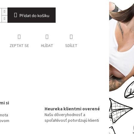
Přidat do košíku
ZEPTAT SE
HLÍDAT
SDÍLET
mi si
Heureka klientmi overené
Našu dôveryhodnosť a
dnota
spoľahlivosť potvrdzujú klienti
tovom