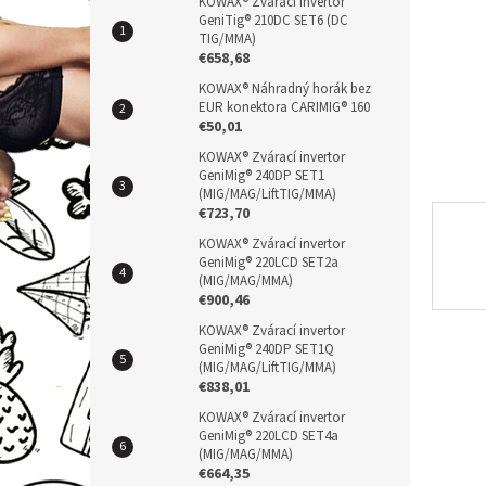
n
KOWAX® Zvárací invertor
GeniTig® 210DC SET6 (DC
e
TIG/MMA)
l
€658,68
KOWAX® Náhradný horák bez
EUR konektora CARIMIG® 160
€50,01
KOWAX® Zvárací invertor
GeniMig® 240DP SET1
(MIG/MAG/LiftTIG/MMA)
€723,70
KOWAX® Zvárací invertor
GeniMig® 220LCD SET2a
(MIG/MAG/MMA)
€900,46
KOWAX® Zvárací invertor
GeniMig® 240DP SET1Q
(MIG/MAG/LiftTIG/MMA)
€838,01
KOWAX® Zvárací invertor
GeniMig® 220LCD SET4a
(MIG/MAG/MMA)
€664,35