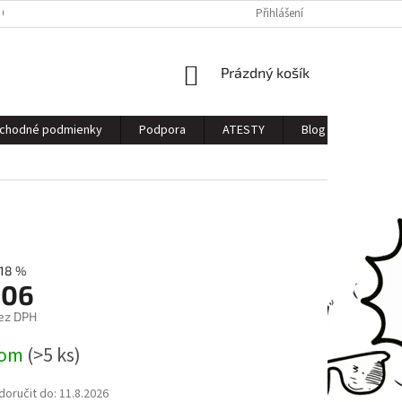
 OSOBNÝCH ÚDAJOV
Přihlášení
NÁKUPNÍ
Prázdný košík
KOŠÍK
chodné podmienky
Podpora
ATESTY
Blog
Kontak
18 %
,06
ez DPH
dom
(>5 ks)
oručit do:
11.8.2026