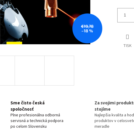
€19,78
–18 %
TISK
Sme čisto česká
Za svojimi produkt
spoločnosť
stojíme
Plne profesionálna odborná
Najlepšia kvalita a ho
servisná a technická podpora
produktov v celosve
po celom Slovensku
meradle