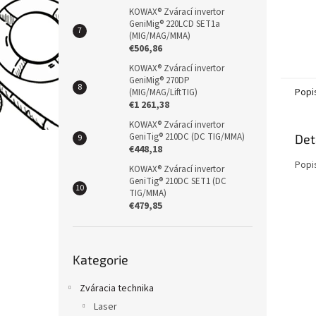
KOWAX® Zvárací invertor
GeniMig® 220LCD SET1a
(MIG/MAG/MMA)
€506,86
KOWAX® Zvárací invertor
GeniMig® 270DP
Popi
(MIG/MAG/LiftTIG)
€1 261,38
KOWAX® Zvárací invertor
GeniTig® 210DC (DC TIG/MMA)
Det
€448,18
Popi
KOWAX® Zvárací invertor
GeniTig® 210DC SET1 (DC
TIG/MMA)
€479,85
Přeskočit
Kategorie
kategorie
Zváracia technika
Laser