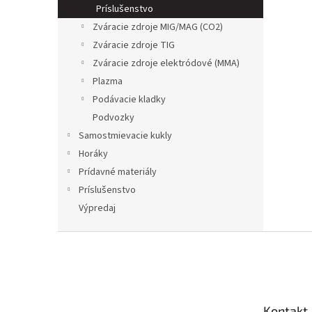
Príslušenstvo
Zváracie zdroje MIG/MAG (CO2)
Zváracie zdroje TIG
Zváracie zdroje elektródové (MMA)
Plazma
Podávacie kladky
Podvozky
Samostmievacie kukly
Horáky
Prídavné materiály
Príslušenstvo
Výpredaj
Z
á
p
a
t
Kontakt