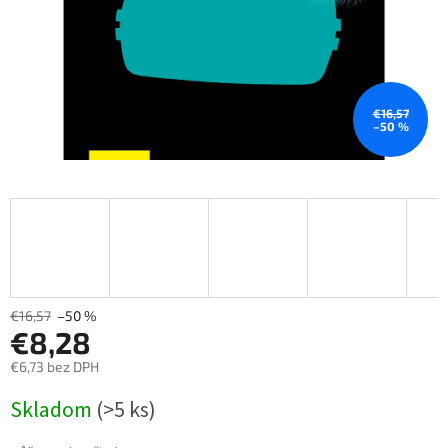
€16,57
–50 %
€16,57
–50 %
€8,28
€6,73 bez DPH
Měrná
Skladom
(>5 ks)
cena: