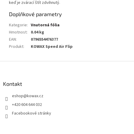
keď je zvárací štít zdvihnutý.
Doplňkové parametry
Kategorie
:
Vnutorná fólia
Hmotnost
:
0.04 kg
EAN
:
0796554476377
Produkt
:
KOWAX Speed Air Flip
Z
á
p
a
Kontakt
t
eshop
@
kowax.cz
í
+420 604 644 032
Facebookové stránky