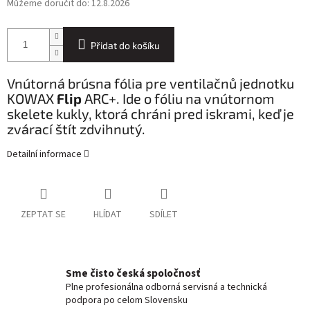
Můžeme doručit do:
12.8.2026
Přidat do košíku
Vnútorná brúsna fólia pre ventilačnů jednotku
KOWAX
Flip
ARC+. Ide o fóliu na vnútornom
skelete kukly, ktorá chráni pred iskrami, keď je
zvárací štít zdvihnutý.
Detailní informace
ZEPTAT SE
HLÍDAT
SDÍLET
Sme čisto česká spoločnosť
Plne profesionálna odborná servisná a technická
podpora po celom Slovensku