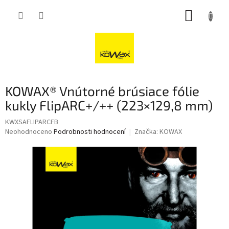
Přejít
NÁKUP
na
obsah
KOŠÍK
KOWAX® Vnútorné brúsiace fólie
kukly FlipARC+/++ (223×129,8 mm)
KWXSAFLIPARCFB
Průměrné
Neohodnoceno
Podrobnosti hodnocení
Značka:
KOWAX
hodnocení
produktu
je
0,0
z
5
hvězdiček.