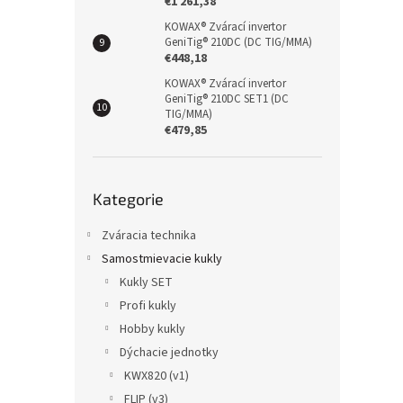
€1 261,38
KOWAX® Zvárací invertor
GeniTig® 210DC (DC TIG/MMA)
€448,18
KOWAX® Zvárací invertor
GeniTig® 210DC SET1 (DC
TIG/MMA)
€479,85
Přeskočit
Kategorie
kategorie
Zváracia technika
Samostmievacie kukly
Kukly SET
Profi kukly
Hobby kukly
Dýchacie jednotky
KWX820 (v1)
FLIP (v3)