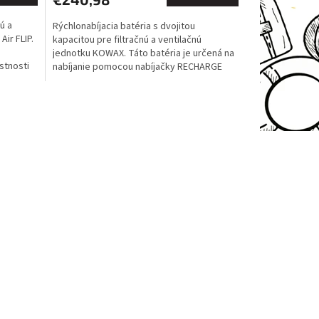
ú a
Rýchlonabíjacia batéria s dvojitou
ir FLIP.
kapacitou pre filtračnú a ventilačnú
jednotku KOWAX. Táto batéria je určená na
stnosti
nabíjanie pomocou nabíjačky RECHARGE
CHARGER Vlastnosti Typ...