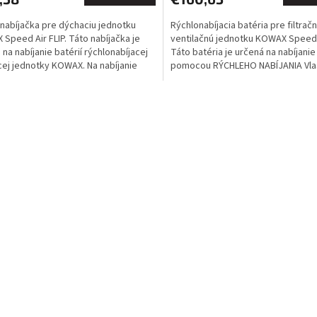
nabíjačka pre dýchaciu jednotku
Rýchlonabíjacia batéria pre filtračn
Speed Air FLIP. Táto nabíjačka je
ventilačnú jednotku KOWAX Speed A
 na nabíjanie batérií rýchlonabíjacej
Táto batéria je určená na nabíjanie
ej jednotky KOWAX. Na nabíjanie
pomocou RÝCHLEHO NABÍJANIA Vla
átorov...
Typ Li-Ion Napätie...
O
v
l
á
d
a
c
í
p
r
v
k
y
v
ý
p
i