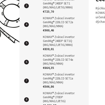
GeniMig® 240DP SET1
(MIG/MAG/LiftTIG/MMA)
Rýchlo
€723,70
KOWAX 
určená
KOWAX® Zvárací invertor
dýchac
GeniMig® 220LCD SET2a
akumul
(MIG/MAG/MMA)
€900,46
KOWAX® Zvárací invertor
GeniMig® 240DP SET1Q
(MIG/MAG/LiftTIG/MMA)
€838,01
KOWAX® Zvárací invertor
GeniMig® 220LCD SET4a
(MIG/MAG/MMA)
€664,35
KOWAX® Zvárací invertor
GeniMig® 220LCD SET1a
(MIG/MAG/MMA)
€506,86
KOWAX® Zvárací invertor
GeniMig® 270DP
(MIG/MAG/LiftTIG)