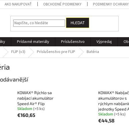
AKO NAKUPOVAŤ
OBCHODNÉ PODMIENKY
PODMIENKY OCHRANY
HLEDAT
áky
Prídavné materiály
Príslušenstvo
Výpredaj
Ob
FLIP (v3)
Príslušenstvo pre FLIP
Batéria
ria
odávanější
KOWAX® Rýchlo sa
KOWAX® Nabíjač
nabíjací akumulátor
akumulátorov s
Speed Air® Flip
rýchlym nabíjan
Skladom
(>5 ks)
jednotky Speed A
Skladom
(>5 ks)
€160,65
€44,58