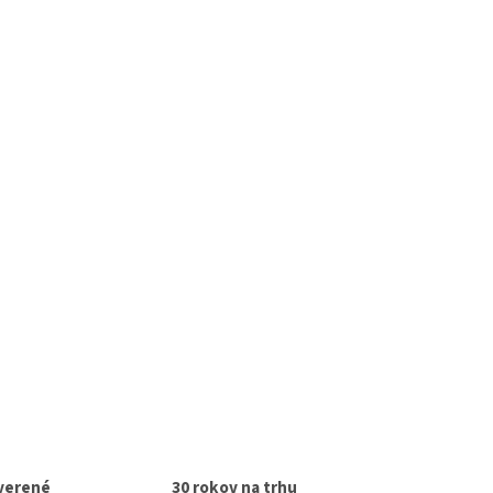
verené
30 rokov na trhu