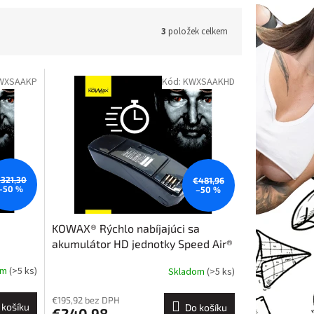
3
položek celkem
WXSAAKP
Kód:
KWXSAAKHD
321,30
€481,96
–50 %
–50 %
KOWAX® Rýchlo nabíjajúci sa
akumulátor HD jednotky Speed Air®
om
(>5 ks)
Skladom
(>5 ks)
€195,92 bez DPH
 košíku
Do košíku
€240,98