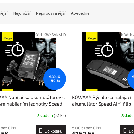
nější
Nejdražší
Nejprodávanější
Abecedně
Kód:
KWXSANAHD
Kód:
K
€89,16
€
–50 %
X® Nabíjačka akumulátorov s
KOWAX® Rýchlo sa nabíjací
ym nabíjaním jednotky Speed
akumulátor Speed Air® Flip
Skladom
(>5 ks)
Sklad
 bez DPH
€130,61 bez DPH
Do košíku
Do
,58
€160,65