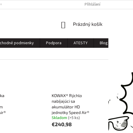
 OSOBNÝCH ÚDAJOV
Přihlášení
NÁKUPNÍ
Prázdný košík
KOŠÍK
chodné podmienky
Podpora
ATESTY
Blog
Kontak
ka
KOWAX® Rýchlo
nabíjajúci sa
ím
akumulátor HD
ir®
jednotky Speed Air®
Skladom
(>5 ks)
€240,98