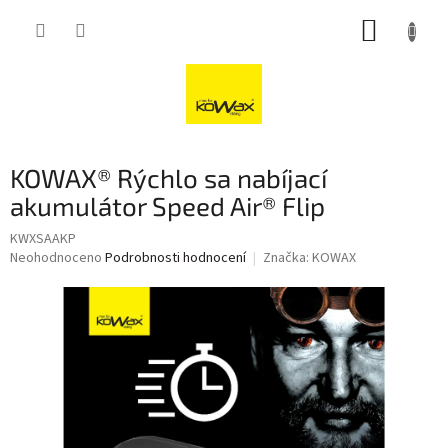
Přejít
NÁKUP
na
obsah
KOŠÍK
KOWAX® Rýchlo sa nabíjací
akumulátor Speed Air® Flip
KWXSAAKP
Průměrné
Neohodnoceno
Podrobnosti hodnocení
Značka:
KOWAX
hodnocení
produktu
je
0,0
z
5
hvězdiček.