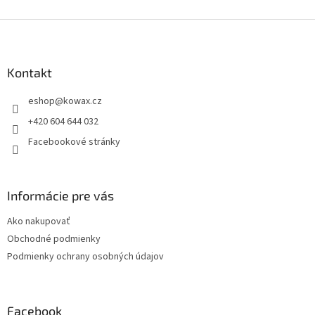
Z
á
p
a
Kontakt
t
eshop
@
kowax.cz
í
+420 604 644 032
Facebookové stránky
Informácie pre vás
Ako nakupovať
Obchodné podmienky
Podmienky ochrany osobných údajov
Facebook