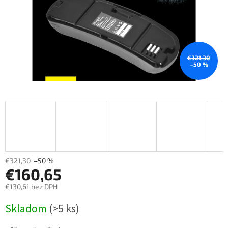
€321,30
–50 %
€321,30
–50 %
€160,65
€130,61 bez DPH
Měrná
Skladom
(>5 ks)
cena: