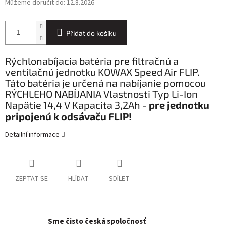
Můžeme doručit do:
12.8.2026
Přidat do košíku
Rýchlonabíjacia batéria pre filtračnú a
ventilačnú jednotku KOWAX Speed Air FLIP.
Táto batéria je určená na nabíjanie pomocou
RÝCHLEHO NABÍJANIA Vlastnosti Typ Li-Ion
Napätie 14,4 V Kapacita 3,2Ah -
pre jednotku
pripojenú k odsávaču FLIP!
Detailní informace
ZEPTAT SE
HLÍDAT
SDÍLET
Sme čisto česká spoločnosť