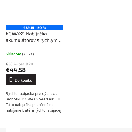
€89,16
–50 %
KOWAX® Nabíjačka
akumulátorov s rýchlym
nabíjaním jednotky Speed
Air®
Skladom
(>5 ks)
€36,24 bez DPH
€44,58
Do košíku
Rýchlonabíjačka pre dýchaciu
jednotku KOWAX Speed Air FLIP.
Táto nabíjačka je určená na
nabíjanie batérií rýchlonabíjacej
dýchacej jednotky KOWAX. Na
nabíjanie akumulátorov...