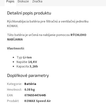
Popis
Diskuze
Značka
Detailní popis produktu
Rýchlonabíjacia batéria pre filtračnú a ventilačnú jednotku
KOWAX.
Táto batéria je určená na nabíjanie pomocou
RÝCHLEHO
NABÍJANIA
Vlastnosti:
Typ
Li-Ion
Napätie
14,4 V
Kapacita
3,2Ah
Doplňkové parametry
Kategorie
:
Batéria
Hmotnost
:
0.38 kg
EAN
:
0796554476445
Produkt
:
KOWAX Speed Air