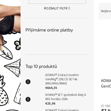
n
Ř
e
ROZBALIT FILTR
a
Nejlev
l
z
e
V
n
Přijímáme online platby
ý
í
p
p
i
r
s
o
p
d
r
u
o
k
Top 10 produktů
d
t
KOWAX® Zvárací invertor
u
ů
GeniMig® 220LCD SET4a
KOWA
k
(MIG/MAG/MMA)
GeniC
t
€664,35
ů
KOWAX® SET spotrebné diely k
MIG horáku 150A
€25,06
€1 198
€1 4
KOWAX® Zvárací invertor