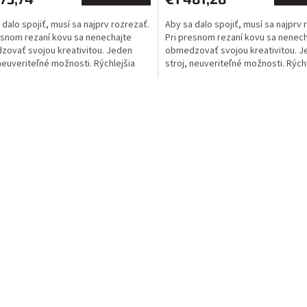
A
A
 dalo spojiť, musí sa najprv rozrezať.
Aby sa dalo spojiť, musí sa najprv 
esnom rezaní kovu sa nenechajte
Pri presnom rezaní kovu sa nenech
ovať svojou kreativitou. Jeden
obmedzovať svojou kreativitou. 
 neuveriteľné možnosti. Rýchlejšia
stroj, neuveriteľné možnosti. Rých
 lepšie...
práca a lepšie...
O
v
l
á
d
a
c
í
p
r
v
k
y
v
ý
p
i