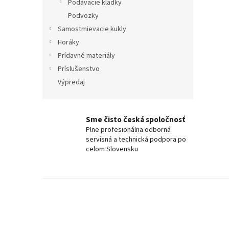
Podávacie kladky
Podvozky
Samostmievacie kukly
Horáky
Prídavné materiály
Príslušenstvo
Výpredaj
Sme čisto česká spoločnosť
Plne profesionálna odborná
servisná a technická podpora po
celom Slovensku
Z
á
p
a
t