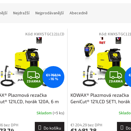
nější
Nejdražší
Nejprodávanější
Abecedně
Kód:
KWXSTGC121LCD
Kód:
KWXSTGC121
Z
Z
€1 768,14
€
–16 %
ZDARMA
ZDARMA
D
D
X® Plazmová rezačka
KOWAX® Plazmová rezačka
A
A
ut® 121LCD, horák 120A, 6 m
GeniCut® 121LCD SET1, horák
m
R
R
Skladom
(>5 ks)
Sklad
M
,16 bez DPH
€1 204,29 bez DPH
Do košíku
Do
73,74
€1 481,28