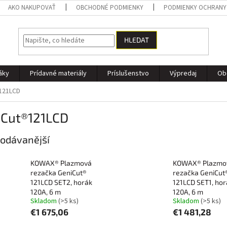
AKO NAKUPOVAŤ
OBCHODNÉ PODMIENKY
PODMIENKY OCHRANY
HLEDAT
áky
Prídavné materiály
Príslušenstvo
Výpredaj
Ob
121LCD
iCut®121LCD
odávanější
KOWAX® Plazmová
KOWAX® Plazmo
rezačka GeniCut®
rezačka GeniCut
121LCD SET2, horák
121LCD SET1, hor
120A, 6 m
120A, 6 m
Skladom
(>5 ks)
Skladom
(>5 ks)
€1 675,06
€1 481,28