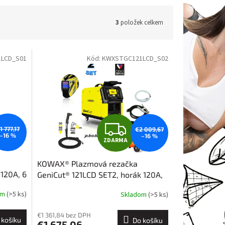
3
položek celkem
LCD_S01
Kód:
KWXSTGC121LCD_S02
Z
1 777,17
€2 009,67
–16 %
–16 %
ZDARMA
D
KOWAX® Plazmová rezačka
A
 120A, 6
GeniCut® 121LCD SET2, horák 120A,
6 m
R
om
(>5 ks)
Skladom
(>5 ks)
M
M
€1 361,84 bez DPH
 košíku
Do košíku
€1 675,06