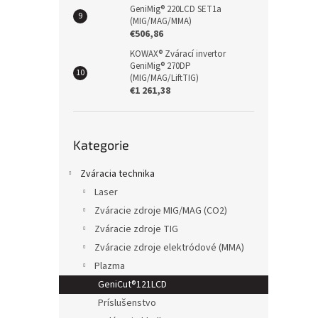
GeniMig® 220LCD SET1a
(MIG/MAG/MMA)
€506,86
KOWAX® Zvárací invertor
GeniMig® 270DP
(MIG/MAG/LiftTIG)
€1 261,38
Přeskočit
Kategorie
kategorie
Zváracia technika
Laser
Zváracie zdroje MIG/MAG (CO2)
Zváracie zdroje TIG
Zváracie zdroje elektródové (MMA)
Plazma
GeniCut®121LCD
Príslušenstvo