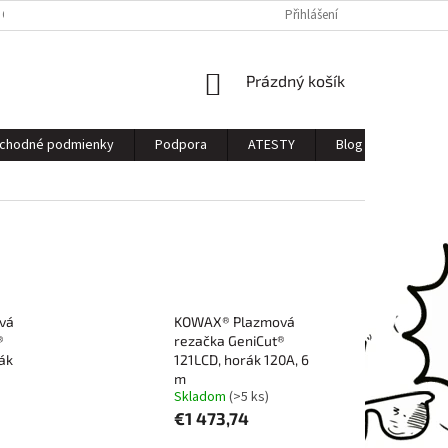
 OSOBNÝCH ÚDAJOV
Přihlášení
NÁKUPNÍ
Prázdný košík
KOŠÍK
chodné podmienky
Podpora
ATESTY
Blog
Kontak
vá
KOWAX® Plazmová
®
rezačka GeniCut®
ák
121LCD, horák 120A, 6
m
Skladom
(>5 ks)
€1 473,74