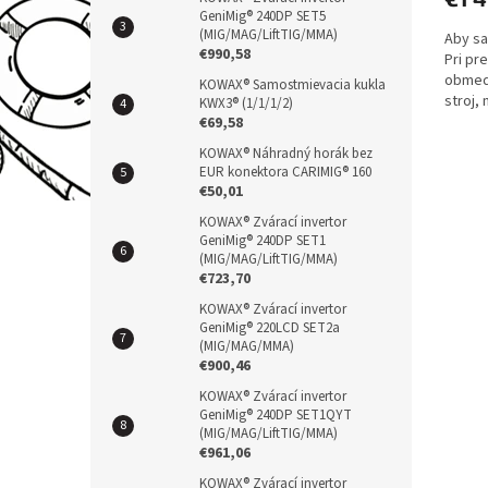
GeniMig® 240DP SET5
(MIG/MAG/LiftTIG/MMA)
Aby sa
€990,58
Pri pr
obmedz
KOWAX® Samostmievacia kukla
stroj,
KWX3® (1/1/1/2)
práca a
€69,58
KOWAX® Náhradný horák bez
EUR konektora CARIMIG® 160
€50,01
KOWAX® Zvárací invertor
GeniMig® 240DP SET1
(MIG/MAG/LiftTIG/MMA)
€723,70
KOWAX® Zvárací invertor
GeniMig® 220LCD SET2a
(MIG/MAG/MMA)
€900,46
KOWAX® Zvárací invertor
GeniMig® 240DP SET1QYT
(MIG/MAG/LiftTIG/MMA)
€961,06
KOWAX® Zvárací invertor