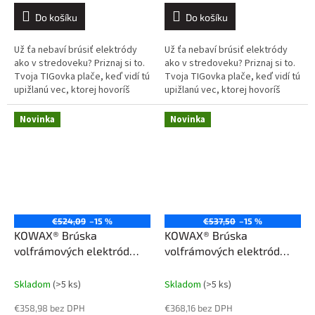
Do košíku
Do košíku
Už ťa nebaví brúsiť elektródy
Už ťa nebaví brúsiť elektródy
ako v stredoveku? Priznaj si to.
ako v stredoveku? Priznaj si to.
Tvoja TIGovka plače, keď vidí tú
Tvoja TIGovka plače, keď vidí tú
upižlanú vec, ktorej hovoríš
upižlanú vec, ktorej hovoríš
„nabrúsená elektróda“. Oblúk ti
„nabrúsená elektróda“. Oblúk ti
tancuje po plechu...
tancuje po plechu...
Novinka
Novinka
€524,09
–15 %
€537,50
–15 %
KOWAX® Brúska
KOWAX® Brúska
volfrámových elektród
volfrámových elektród
GeniWolf® 90 PLUS SET2
GeniWolf® 90 PLUS SET4
Skladom
(>5 ks)
Skladom
(>5 ks)
€358,98 bez DPH
€368,16 bez DPH