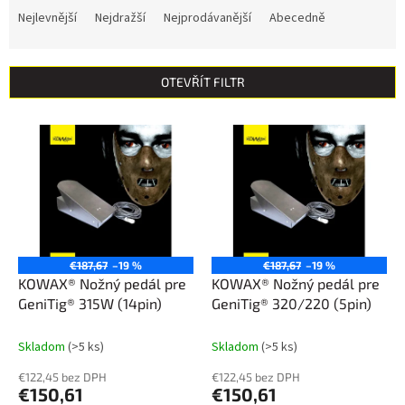
a
Nejlevnější
Nejdražší
Nejprodávanější
Abecedně
z
e
n
OTEVŘÍT FILTR
í
p
V
r
ý
o
p
d
i
u
s
k
p
t
r
ů
o
€187,67
–19 %
€187,67
–19 %
d
KOWAX® Nožný pedál pre
KOWAX® Nožný pedál pre
u
GeniTig® 315W (14pin)
GeniTig® 320/220 (5pin)
k
t
Skladom
(>5 ks)
Skladom
(>5 ks)
ů
€122,45 bez DPH
€122,45 bez DPH
€150,61
€150,61