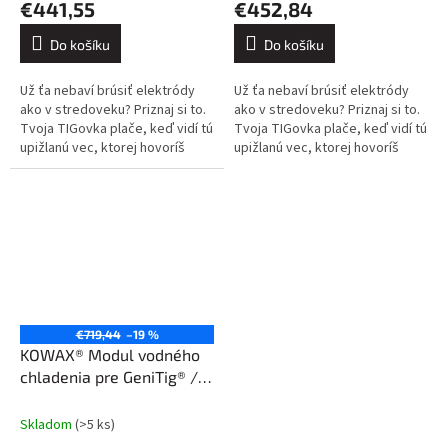
€441,55
€452,84
Do košíku
Do košíku
Už ťa nebaví brúsiť elektródy
Už ťa nebaví brúsiť elektródy
ako v stredoveku? Priznaj si to.
ako v stredoveku? Priznaj si to.
Tvoja TIGovka plače, keď vidí tú
Tvoja TIGovka plače, keď vidí tú
upižlanú vec, ktorej hovoríš
upižlanú vec, ktorej hovoríš
„nabrúsená elektróda“. Oblúk ti
„nabrúsená elektróda“. Oblúk ti
tancuje po plechu...
tancuje po plechu...
€719,44
–19 %
KOWAX® Modul vodného
chladenia pre GeniTig® /
GeniMig®
Skladom
(>5 ks)