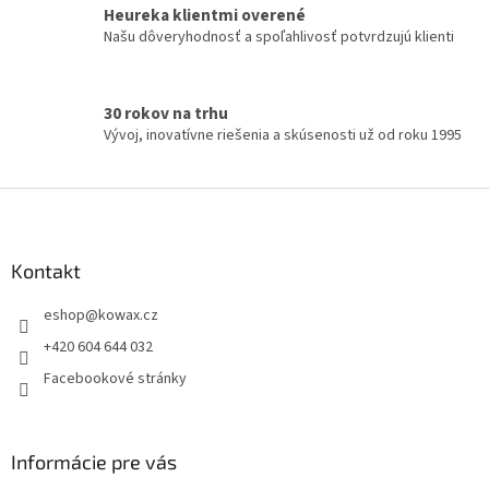
y
Heureka klientmi overené
v
Našu dôveryhodnosť a spoľahlivosť potvrdzujú klienti
ý
p
i
s
30 rokov na trhu
u
Vývoj, inovatívne riešenia a skúsenosti už od roku 1995
Z
á
p
a
Kontakt
t
eshop
@
kowax.cz
í
+420 604 644 032
Facebookové stránky
Informácie pre vás