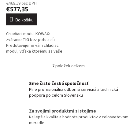
€469,39 bez DPH
€577,35
Do košíku
Chladiaci modul KOWAX:
zváranie TIG bez potu a sĺz.
Predstavujeme vám chladiaci
modul, vďaka ktorému sa vaše
zváranie TIG zmení z "mám to"
na "zváram ako robot vo
7
položek celkem
O
Švajčiarsku"....
v
l
Sme čisto česká spoločnosť
á
Plne profesionálna odborná servisná a technická
d
podpora po celom Slovensku
a
c
í
Za svojimi produktmi si stojíme
p
Najlepšia kvalita a hodnota produktov v celosvetovom
r
meradle
v
k