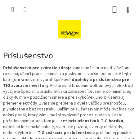
Přejít
NÁKUP
na
obsah
KOŠÍK
Príslušenstvo
Príslušenstvo pre zváracie zdroje
vám umožní pracovať v širšom
rozsahu, uľahčí prácu a námahu a poskytne aj väčšie pohodlie. V tejto
kategórii si môžete vybrať špičkové
doplnky a príslušenstvo pre
TIG zváracie invertory
. Pre presné brúsenie wolframových elektród
využijete špeciálnu brúsku. Brúska zabezpečí brúsenie do minimálnej
dĺžky 40 mm v pozdĺžnom smere a pre akýkoľvek uhol brúsenia aj
priemer elektródy. Zváranie prebieha s oveľa väčšou presnosťou,
plynulosťou a bez rozstreku. Ďalším príslušenstvom môže byť klasický
nožný pedál, ktorý vám umožní ovplyvniť proces zvárania. Často
požadovaným produktom je aj
set príslušenstva k TIG horáku
,
napríklad keramické hubice, svieracie puzdrá, svierky elektródy,
matice. Vyberte si
TIG zváracie príslušenstvo
v prehľadnej ponuke
presne s ohľadom na nároky vašej práce aj jej povahu. Ušetrite si čas a