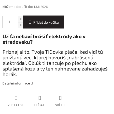
Můžeme doručit do:
13.8.2026
Přidat do košíku
Už ťa nebaví brúsiť elektródy ako v
stredoveku?
Priznaj si to. Tvoja TIGovka plače, keď vidí tú
upižlanú vec, ktorej hovoríš „nabrúsená
elektróda“. Oblúk ti tancuje po plechu ako
splašená koza a ty len nahnevane zahadzuješ
horák.
Detailní informace
ZEPTAT SE
HLÍDAT
SDÍLET