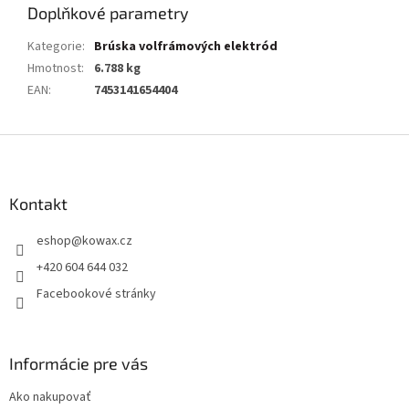
Doplňkové parametry
Kategorie
:
Brúska volfrámových elektród
Hmotnost
:
6.788 kg
EAN
:
7453141654404
Z
á
p
a
Kontakt
t
eshop
@
kowax.cz
í
+420 604 644 032
Facebookové stránky
Informácie pre vás
Ako nakupovať