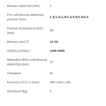
Brúsiaci výkon (ks/min.)
3
Pre volfrámové elektródy
1,6/2,0/2,4/3,2/4,0/5,0/6,0
priemer (mm)
Priemer brúsneho kotúča
90
(mm)
Brúsiaci uhol (°)
10
~
60
Otáčky (ot/min.)
1000
~
8000
Minimálna dĺžka volfrámovej
32
elektródy (mm)
Chladenie
AF
Rozmery d x š x v (mm)
300 x 165 x 240
Hmotnosť (kg)
5