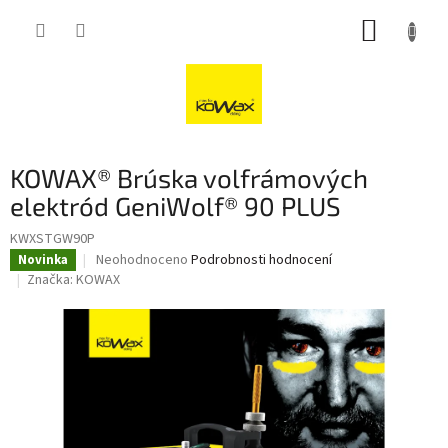
Přejít
NÁKUP
na
obsah
KOŠÍK
KOWAX® Brúska volfrámových
elektród GeniWolf® 90 PLUS
KWXSTGW90P
Průměrné
Neohodnoceno
Podrobnosti hodnocení
Novinka
hodnocení
Značka:
KOWAX
produktu
je
0,0
z
5
hvězdiček.