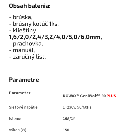
Obsah balenia:
- brúska,
- brúsny kotúč 1ks,
- klieštiny
1,6/2,0/2,4/3,2/4,0/5,0/6,0mm,
- prachovka,
- manuál,
- záručný list.
Parametre
Parameter
KOWAX® GeniWolf® 90
PLUS
Sieťové napätie
1~230V, 50/60Hz
Istenie
10A/1f
Výkon (W)
150