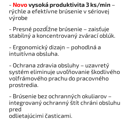
-
Novo
vysok
á
produktivita 3 ks/min
–
rýchle a efektívne brúsenie v sériovej
výrobe
- Presné pozdĺžne brúsenie – zaisťuje
stabilný a koncentrovaný zvárací oblúk.
- Ergonomický dizajn – pohodlná a
intuitívna obsluha.
- Ochrana zdravia obsluhy – uzavretý
systém eliminuje uvoľňovanie škodlivého
volfrámového prachu do pracovného
prostredia.
- Brúsenie bez ochranných okuliarov –
integrovaný ochranný štít chráni obsluhu
pred
odlietajúcimi časticami.