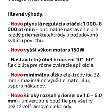
Hlavné výhody:
-
Novo
plynul
á
regulácia ot
áč
ek
1 000
–
8
000 ot/min
–
optimálne nastavenie pre
každý priemer&elektródy a požadovanú
kvalitu povrchu.
-
Novo
vyšší výkon motora 150W
-
Nastaviteľn
ý
ú
hel brou
š
en
í
10
°–
60
°
–
flexibilita pre rôzne zváracie aplikácie.
-
Novo
minimálna
dĺžka elektródy iba 32
mm - maximálne využitie materiálu,
úspora nákladov.
-
Novo
široký rozsah priemerov 1,6 – 6,0
mm
– univerzálne použitie pre všetky
bežné volfrámové elektródy.