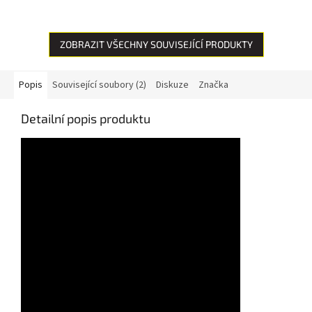
„nabrúsená elektróda“. Oblúk ti
„nabrúsená elektróda“. Oblúk ti
tancuje po plechu...
tancuje po plechu...
ZOBRAZIT VŠECHNY SOUVISEJÍCÍ PRODUKTY
Popis
Související soubory (2)
Diskuze
Značka
Detailní popis produktu