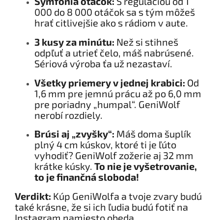
Symfónia otáčok:
S reguláciou od 1
000 do 8 000 otáčok sa s tým môžeš
hrať citlivejšie ako s rádiom v aute.
3 kusy za minútu:
Než si stihneš
odpľuť a utrieť čelo, máš nabrúsené.
Sériová výroba ťa už nezastaví.
Všetky priemery v jednej krabici:
Od
1,6 mm pre jemnú prácu až po 6,0 mm
pre poriadny „humpal“. GeniWolf
nerobí rozdiely.
Brúsi aj „zvyšky“:
Máš doma šuplík
plný 4 cm kúskov, ktoré ti je ľúto
vyhodiť? GeniWolf zožerie aj 32 mm
krátke kúsky.
To nie je vyšetrovanie,
to je finančná sloboda!
Verdikt:
Kúp GeniWolfa a tvoje zvary budú
také krásne, že si ich ľudia budú fotiť na
Instagram namiesto obeda.