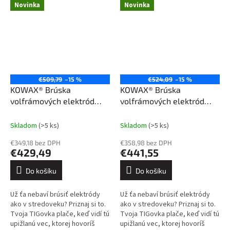
Novinka
Novinka
€509,79
–15 %
€524,09
–15 %
KOWAX® Brúska
KOWAX® Brúska
volfrámových elektród
volfrámových elektród
GeniWolf® 90 PLUS SET1
GeniWolf® 90 PLUS SET2
Skladom
(>5 ks)
Skladom
(>5 ks)
€349,18 bez DPH
€358,98 bez DPH
€429,49
€441,55
Do košíku
Do košíku
Už ťa nebaví brúsiť elektródy
Už ťa nebaví brúsiť elektródy
ako v stredoveku? Priznaj si to.
ako v stredoveku? Priznaj si to.
Tvoja TIGovka plače, keď vidí tú
Tvoja TIGovka plače, keď vidí tú
upižlanú vec, ktorej hovoríš
upižlanú vec, ktorej hovoríš