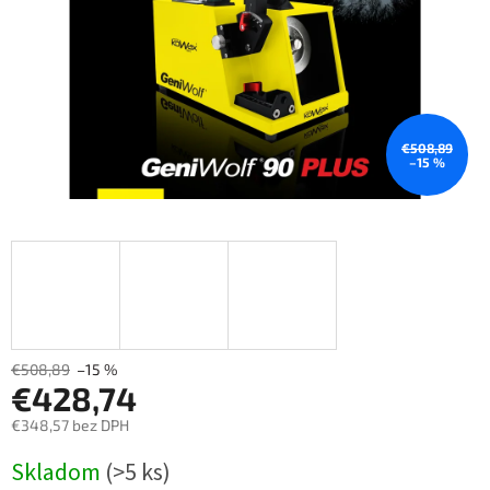
€508,89
–15 %
€508,89
–15 %
€428,74
€348,57 bez DPH
Měrná
Skladom
(>5 ks)
cena: