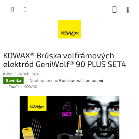
Přejít
NÁKUP
na
obsah
KOŠÍK
KOWAX® Brúska volfrámových
elektród GeniWolf® 90 PLUS SET4
KWXSTGW90P_S04
Průměrné
Neohodnoceno
Podrobnosti hodnocení
Novinka
hodnocení
Značka:
KOWAX
produktu
je
0,0
z
5
hvězdiček.