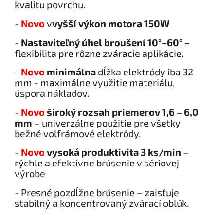
kvalitu povrchu.
-
Novo
v
vyšší výkon motora 150W
-
Nastaviteľn
ý
ú
hel brou
š
en
í
10
°–
60
°
–
flexibilita pre rôzne zváracie aplikácie.
-
Novo
minimálna
dĺžka elektródy iba 32
mm - maximálne využitie materiálu,
úspora nákladov.
-
Novo
široký rozsah priemerov 1,6 – 6,0
mm
– univerzálne použitie pre všetky
bežné volfrámové elektródy.
-
Novo
vysok
á
produktivita 3 ks/min
–
rýchle a efektívne brúsenie v sériovej
výrobe
- Presné pozdĺžne brúsenie – zaisťuje
stabilný a koncentrovaný zvárací oblúk.