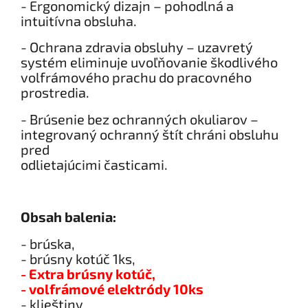
- Ergonomický dizajn – pohodlná a
intuitívna obsluha.
- Ochrana zdravia obsluhy – uzavretý
systém eliminuje uvoľňovanie škodlivého
volfrámového prachu do pracovného
prostredia.
- Brúsenie bez ochranných okuliarov –
integrovaný ochranný štít chráni obsluhu
pred
odlietajúcimi časticami.
Obsah balenia:
- brúska,
- brúsny kotúč 1ks,
- Extra brúsny kotúč,
- volfrámové elektródy 10ks
- klieštiny