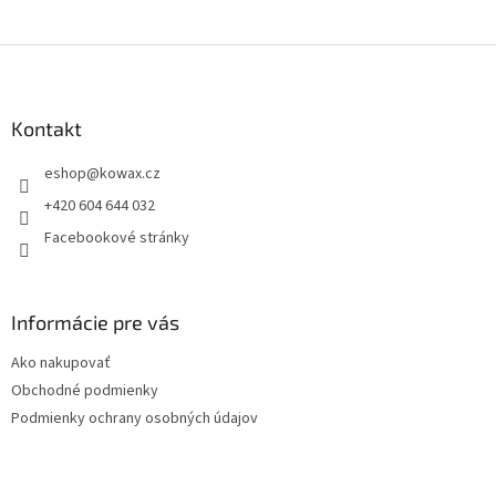
Z
á
p
a
Kontakt
t
eshop
@
kowax.cz
í
+420 604 644 032
Facebookové stránky
Informácie pre vás
Ako nakupovať
Obchodné podmienky
Podmienky ochrany osobných údajov