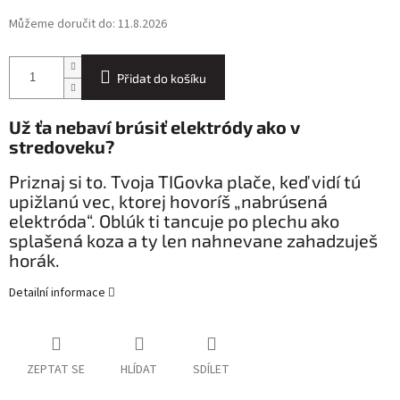
Můžeme doručit do:
11.8.2026
Přidat do košíku
Už ťa nebaví brúsiť elektródy ako v
stredoveku?
Priznaj si to. Tvoja TIGovka plače, keď vidí tú
upižlanú vec, ktorej hovoríš „nabrúsená
elektróda“. Oblúk ti tancuje po plechu ako
splašená koza a ty len nahnevane zahadzuješ
horák.
Detailní informace
ZEPTAT SE
HLÍDAT
SDÍLET