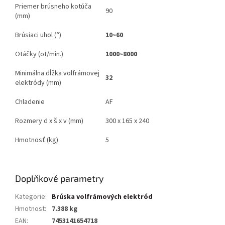
Priemer brúsneho kotúča
90
(mm)
Brúsiaci uhol (°)
10
~
60
Otáčky (ot/min.)
1000
~
8000
Minimálna dĺžka volfrámovej
32
elektródy (mm)
Chladenie
AF
Rozmery d x š x v (mm)
300 x 165 x 240
Hmotnosť (kg)
5
Doplňkové parametry
Kategorie
:
Brúska volfrámových elektród
Hmotnost
:
7.388 kg
EAN
:
7453141654718