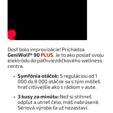
Dosť bolo improvizácie! Prichádza
GeniWolf® 90
PLUS
. Je to ako poslať svoju
elektródu do päťhviezdičkového wellness
centra.
Symfónia otáčok:
S reguláciou od 1
000 do 8 000 otáčok sa s tým môžeš
hrať citlivejšie ako s rádiom v aute.
3 kusy za minútu:
Než si stihneš
odpľuť a utrieť čelo, máš nabrúsené.
Sériová výroba ťa už nezastaví.