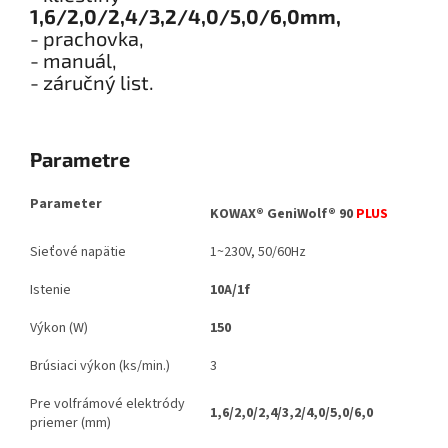
1,6/2,0/2,4/3,2/4,0/5,0/6,0mm,
- prachovka,
- manuál,
- záručný list.
Parametre
Parameter
KOWAX® GeniWolf® 90
PLUS
Sieťové napätie
1~230V, 50/60Hz
Istenie
10A/1f
Výkon (W)
150
Brúsiaci výkon (ks/min.)
3
Pre volfrámové elektródy
1,6/2,0/2,4/3,2/4,0/5,0/6,0
priemer (mm)