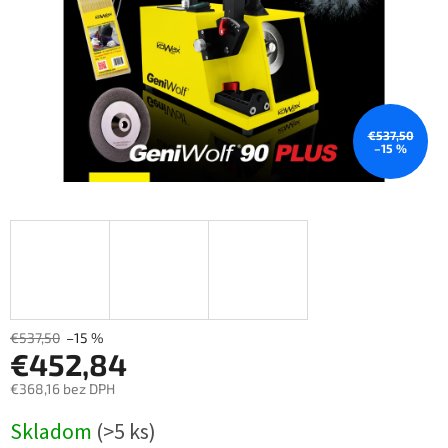
€537,50
–15 %
€537,50
–15 %
€452,84
€368,16 bez DPH
Měrná
Skladom
(>5 ks)
cena: