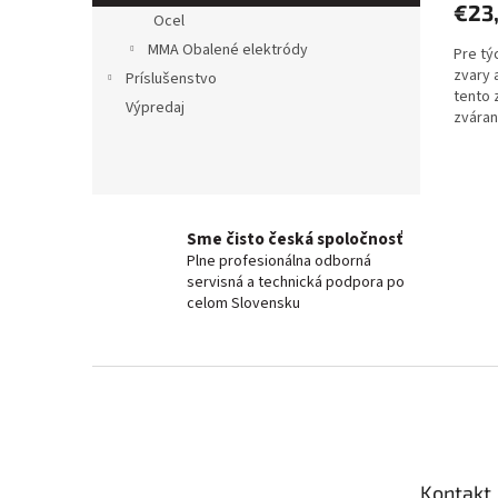
€23
Ocel
MMA Obalené elektródy
Pre tý
zvary 
Príslušenstvo
tento 
Výpredaj
zváran
AlMgSi0
Sme čisto česká spoločnosť
Plne profesionálna odborná
servisná a technická podpora po
celom Slovensku
Z
á
p
a
t
Kontakt