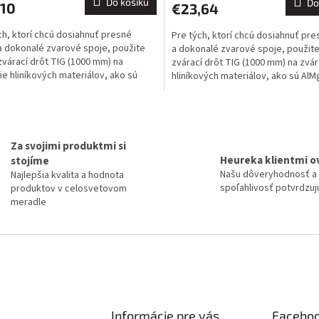
Do košíku
Do
,10
€23,64
ch, ktorí chcú dosiahnuť presné
Pre tých, ktorí chcú dosiahnuť pre
a dokonalé zvarové spoje, použite
a dokonalé zvarové spoje, použite
zvárací drôt TIG (1000 mm) na
zvárací drôt TIG (1000 mm) na zvár
ie hliníkových materiálov, ako sú
hliníkových materiálov, ako sú AlM
,5, AlMgSi1,...
AlMgSi1,...
O
v
l
Za svojimi produktmi si
á
Heureka klientmi o
stojíme
d
Našu dôveryhodnosť a
Najlepšia kvalita a hodnota
a
spoľahlivosť potvrdzujú
produktov v celosvetovom
c
meradle
í
p
r
v
k
y
v
ý
p
Informácie pre vás
Facebo