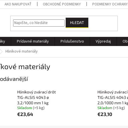
AKO NAKUPOVAŤ
OBCHODNÉ PODMIENKY
PODMIENKY OCHRANY
HLEDAT
áky
Prídavné materiály
Príslušenstvo
Výpredaj
Ob
Hliníkové materiály
íkové materiály
odávanější
Hliníkový zvárací drôt
Hliníkový zvárací
TIG-ALSI5 4043 ø
TIG-ALSI5 4043 
3,2/1000 mm 1 kg
2,0/1000 mm 1 k
Skladom
(>5 kg)
Skladom
(>5 kg)
€23,64
€23,10