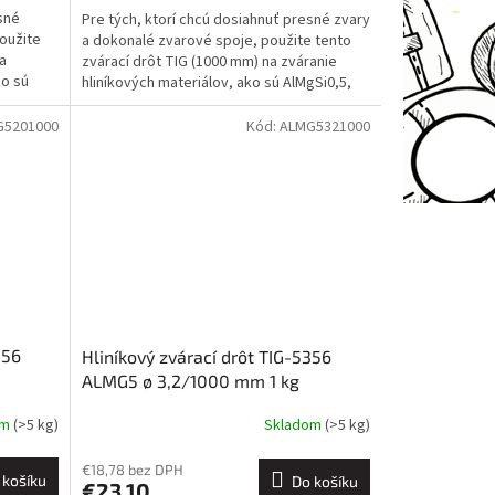
sné
Pre tých, ktorí chcú dosiahnuť presné zvary
oužite
a dokonalé zvarové spoje, použite tento
a
zvárací drôt TIG (1000 mm) na zváranie
ko sú
hliníkových materiálov, ako sú AlMgSi0,5,
AlMgSi1,...
G5201000
Kód:
ALMG5321000
356
Hliníkový zvárací drôt TIG-5356
ALMG5 ø 3,2/1000 mm 1 kg
om
(>5 kg)
Skladom
(>5 kg)
€18,78 bez DPH
 košíku
Do košíku
€23,10