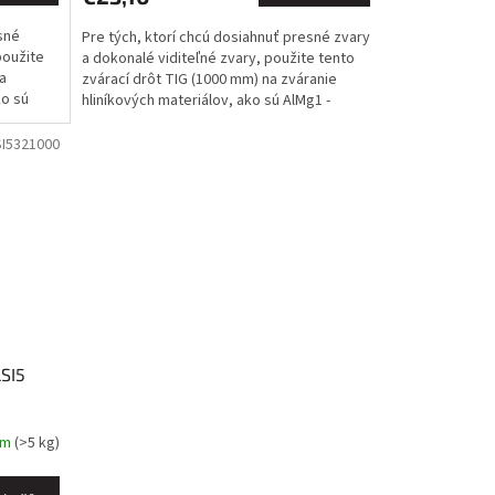
sné
Pre tých, ktorí chcú dosiahnuť presné zvary
použite
a dokonalé viditeľné zvary, použite tento
a
zvárací drôt TIG (1000 mm) na zváranie
ko sú
hliníkových materiálov, ako sú AlMg1 -
AlMg5,...
SI5321000
LSI5
om
(>5 kg)