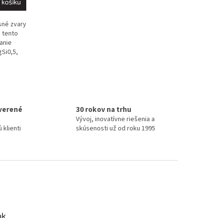
 košíku
sné zvary
 tento
anie
gSi0,5,
verené
30 rokov na trhu
Vývoj, inovatívne riešenia a
 klienti
skúsenosti už od roku 1995
ok