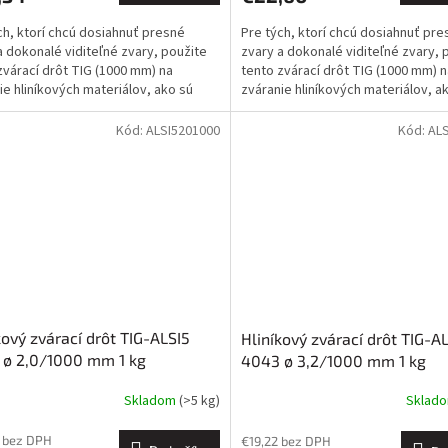
ch, ktorí chcú dosiahnuť presné
Pre tých, ktorí chcú dosiahnuť pre
a dokonalé viditeľné zvary, použite
zvary a dokonalé viditeľné zvary, 
zvárací drôt TIG (1000 mm) na
tento zvárací drôt TIG (1000 mm) n
ie hliníkových materiálov, ako sú
zváranie hliníkových materiálov, a
 AlMg5,...
AlMg1 - AlMg5,...
Kód:
ALSI5201000
Kód:
AL
kový zvárací drôt TIG-ALSI5
Hliníkový zvárací drôt TIG-A
 ø 2,0/1000 mm 1 kg
4043 ø 3,2/1000 mm 1 kg
Skladom
(>5 kg)
Sklad
 bez DPH
€19,22 bez DPH