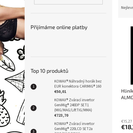
Ř
n
a
e
Nejlev
z
l
e
V
n
Přijímáme online platby
ý
í
p
p
i
r
s
o
p
d
r
u
Top 10 produktů
o
k
d
t
KOWAX® Náhradný horák bez
u
ů
EUR konektora CARIMIG® 160
Hliní
k
€50,01
ALMG
t
KOWAX® Zvárací invertor
ů
GeniMig® 240DP SET1
(MIG/MAG/LiftTIG/MMA)
€723,70
€15,27
KOWAX® Zvárací invertor
€18
GeniMig® 220LCD SET2a