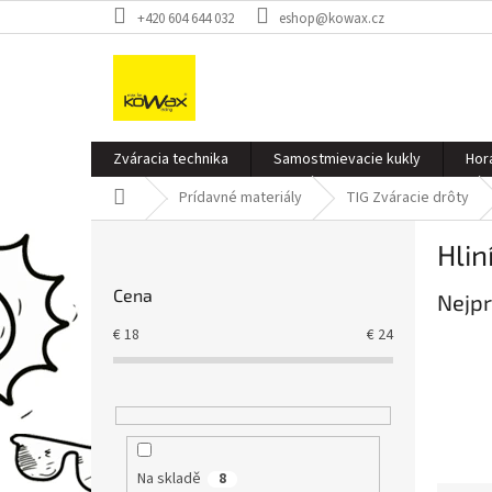
Přejít
+420 604 644 032
eshop@kowax.cz
na
obsah
Zváracia technika
Samostmievacie kukly
Hor
Domů
Prídavné materiály
TIG Zváracie drôty
P
Hlin
o
s
Cena
Nejpr
t
r
€
18
€
24
a
n
n
í
p
a
Na skladě
8