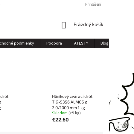
 OSOBNÝCH ÚDAJOV
Přihlášení
NÁKUPNÍ
Prázdný košík
KOŠÍK
chodné podmienky
Podpora
ATESTY
Blog
Kontak
 drôt
Hliníkový zvárací drôt
ø
TIG-5356 ALMG5 ø
g
2,0/1000 mm 1 kg
Skladom
(>5 kg)
€22,60