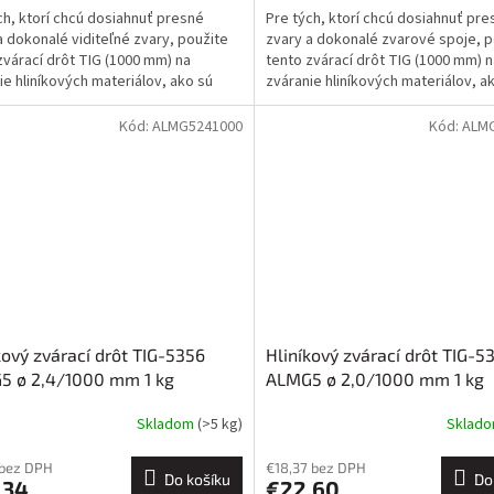
ch, ktorí chcú dosiahnuť presné
Pre tých, ktorí chcú dosiahnuť pre
a dokonalé viditeľné zvary, použite
zvary a dokonalé zvarové spoje, p
zvárací drôt TIG (1000 mm) na
tento zvárací drôt TIG (1000 mm) n
ie hliníkových materiálov, ako sú
zváranie hliníkových materiálov, a
 AlMg5,...
AlMgSi0,5, AlMgSi1,...
Kód:
ALMG5241000
Kód:
ALM
kový zvárací drôt TIG-5356
Hliníkový zvárací drôt TIG-5
5 ø 2,4/1000 mm 1 kg
ALMG5 ø 2,0/1000 mm 1 kg
Skladom
(>5 kg)
Sklad
 bez DPH
€18,37 bez DPH
Do košíku
Do
,34
€22,60