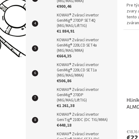
(MIG/MAG/MMA)
Pre tý
€900,46
zvary 
KOWAX® Zvárací invertor
tento 
GeniMig® 270DP SET4Q
zváran
(MIG/MAG/LiftTIG)
AlMg1 -
€1 884,91
KOWAX® Zvárací invertor
GeniMig® 220LCD SET4a
(MIG/MAG/MMA)
€664,35
KOWAX® Zvárací invertor
GeniMig® 220LCD SET1a
(MIG/MAG/MMA)
€506,86
KOWAX® Zvárací invertor
GeniMig® 270DP
Hliní
(MIG/MAG/LiftTIG)
€1 261,38
ALMG
KOWAX® Zvárací invertor
GeniTig® 210DC (DC TIG/MMA)
€448,18
€18,16
KOWAX® Zvárací invertor
€22