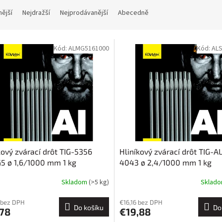
nější
Nejdražší
Nejprodávanější
Abecedně
Kód:
ALMG5161000
Kód:
ALS
kový zvárací drôt TIG-5356
Hliníkový zvárací drôt TIG-A
5 ø 1,6/1000 mm 1 kg
4043 ø 2,4/1000 mm 1 kg
Skladom
(>5 kg)
Sklad
 bez DPH
€16,16 bez DPH
Do košíku
Do
,78
€19,88