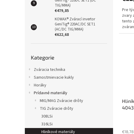
GeniTig® 210DC SET1 (DC
TIG/MMA)
Pre tý
€479,85
zvary 
KOWAX® Zvárací invertor
tento 
GeniTig® 220AC/DC SET1
zváran
(AC/DC TIG/MMA)
AlMg1 -
€622,68
Přeskočit
Kategorie
kategorie
Zváracia technika
Samostmievacie kukly
Horáky
Prídavné materiály
MIG/MAG Zváracie drôty
Hliní
4043
TIG Zváracie drôty
308LSi
316LSi
Hliníkové materiály
€18,78