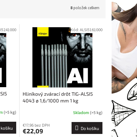
8
položek celkem
I5241000
Kód:
ALSI5161000
LSI5
Hliníkový zvárací drôt TIG-ALSI5
4043 ø 1,6/1000 mm 1 kg
om
(>5 kg)
Skladom
(>5 kg)
€17,96 bez DPH
 košíku
Do košíku
€22,09