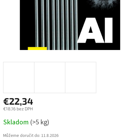
€22,34
€18,16 bez DPH
Měrná
Skladom
(>5 kg)
cena:
Můžeme doručit do:
11.8.2026