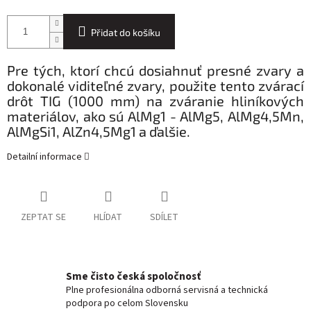
Přidat do košíku
Pre tých, ktorí chcú dosiahnuť presné zvary a
dokonalé viditeľné zvary, použite tento zvárací
drôt TIG (1000 mm) na zváranie hliníkových
materiálov, ako sú AlMg1 - AlMg5, AlMg4,5Mn,
AlMgSi1, AlZn4,5Mg1 a ďalšie.
Detailní informace
ZEPTAT SE
HLÍDAT
SDÍLET
Sme čisto česká spoločnosť
Plne profesionálna odborná servisná a technická
podpora po celom Slovensku