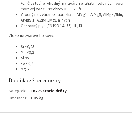
%. Čiastočne vhodný na zváranie zliatin odolných voči
morskej vode. Predhrev 80 - 120 °C.
Vhodný na zváranie napr. zliatin AlMg1 - AlMg5, AlMg4,5Mn,
AlMgSi1, AlZn4,5Mg1 a iných.
Ochranný plyn (EN ISO 14175):
I1, I3
.
Zloženie zvarového kovu:
Si <0,25
Mn <0,2
Al 95
Fe <0,4
Mg 5
Doplňkové parametry
Kategorie
:
TIG Zváracie drôty
Hmotnost
:
1.05 kg
Z
á
p