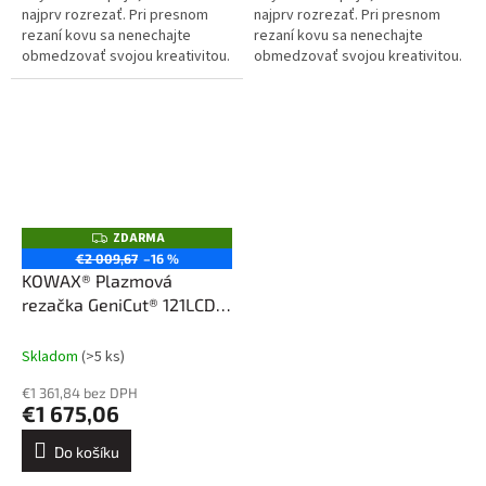
najprv rozrezať. Pri presnom
najprv rozrezať. Pri presnom
rezaní kovu sa nenechajte
rezaní kovu sa nenechajte
obmedzovať svojou kreativitou.
obmedzovať svojou kreativitou.
Jeden stroj, neuveriteľné
Jeden stroj, neuveriteľné
možnosti. Rýchlejšia práca a
možnosti. Rýchlejšia práca a
lepšie...
lepšie...
ZDARMA
Z
D
€2 009,67
–16 %
A
KOWAX® Plazmová
R
M
rezačka GeniCut® 121LCD
A
SET2, horák 120A, 6 m
Skladom
(>5 ks)
€1 361,84 bez DPH
€1 675,06
Do košíku