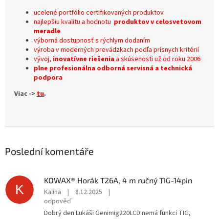
ucelené portfólio certifikovaných produktov
najlepšiu kvalitu a hodnotu
produktov v celosvetovom
meradle
výborná dostupnosť s rýchlym dodaním
výroba v moderných prevádzkach podľa prísnych kritérií
vývoj,
inovatívne riešenia
a skúsenosti už od roku 2006
plne profesionálna odborná servisná a technická
podpora
Viac ->
tu
.
Poslední komentáře
KOWAX® Horák T26A, 4 m ručný TIG-14pin
K
Kalina
|
8.12.2025
|
odpověď
Dobrý den Lukáši Genimig220LCD nemá funkci TIG,