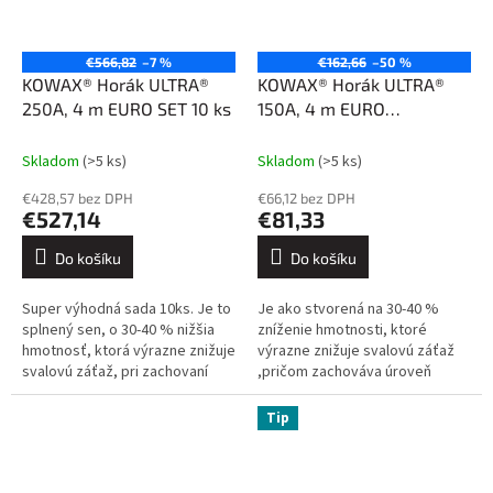
€566,82
–7 %
€162,66
–50 %
KOWAX® Horák ULTRA®
KOWAX® Horák ULTRA®
250A, 4 m EURO SET 10 ks
150A, 4 m EURO
(GeniMig220LCD)
Skladom
(>5 ks)
Skladom
(>5 ks)
€428,57 bez DPH
€66,12 bez DPH
€527,14
€81,33
Do košíku
Do košíku
Super výhodná sada 10ks. Je to
Je ako stvorená na 30-40 %
splnený sen, o 30-40 % nižšia
zníženie hmotnosti, ktoré
hmotnosť, ktorá výrazne znižuje
výrazne znižuje svalovú záťaž
svalovú záťaž, pri zachovaní
,pričom zachováva úroveň
úrovne výkonu a trvanlivosti , s
výkonu a odolnosti s najvyššou
najvyššou tepelnou...
tepelnou odolnosťou a
Tip
odolnosťou proti...