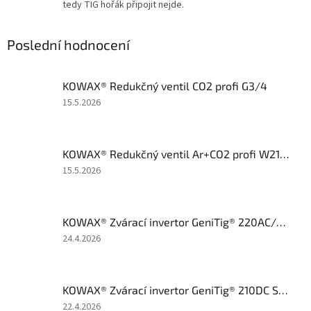
tedy TIG hořák připojit nejde.
Poslední hodnocení
KOWAX® Redukčný ventil CO2 profi G3/4
Hodnocení
15.5.2026
produktu
je
5
KOWAX® Redukčný ventil Ar+CO2 profi W21,8x1/14
z
5
Hodnocení
15.5.2026
hvězdiček.
produktu
je
5
KOWAX® Zvárací invertor GeniTig® 220AC/DC SET1 (AC/DC TIG/MMA)
z
5
Hodnocení
24.4.2026
hvězdiček.
produktu
je
2
KOWAX® Zvárací invertor GeniTig® 210DC SET6 (DC TIG/MMA)
z
5
Hodnocení
22.4.2026