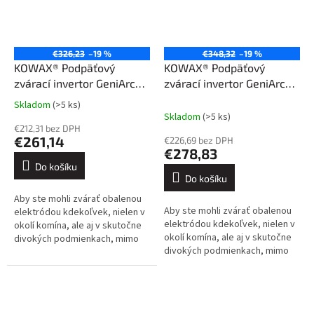
€326,23
–19 %
€348,32
–19 %
KOWAX® Podpäťový
KOWAX® Podpäťový
zvárací invertor GeniArc®
zvárací invertor GeniArc®
160EVO (MMA/TIG)
160EVO SET1 (MMA/TIG)
Skladom
(>5 ks)
Průměrné
Skladom
(>5 ks)
hodnocení
€212,31 bez DPH
produktu
€261,14
€226,69 bez DPH
je
€278,83
3,4
Do košíku
z
Do košíku
5
Aby ste mohli zvárať obalenou
hvězdiček.
Aby ste mohli zvárať obalenou
elektródou kdekoľvek, nielen v
elektródou kdekoľvek, nielen v
okolí komína, ale aj v skutočne
okolí komína, ale aj v skutočne
divokých podmienkach, mimo
divokých podmienkach, mimo
civilizácie, kde jedinou
civilizácie, kde jedinou
možnosťou je napr. generátor...
možnosťou je napr. generátor...