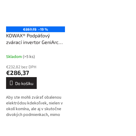
€357,73
–19 %
KOWAX® Podpäťový
zvárací invertor GeniArc®
160EVO SET3 (MMA/TIG)
Skladom
(>5 ks)
€232,82 bez DPH
€286,37
Do košíku
Aby ste mohli zvárať obalenou
elektródou kdekoľvek, nielen v
okolí komína, ale aj v skutočne
divokých podmienkach, mimo
civilizácie, kde jedinou
možnosťou je napr. generátor...