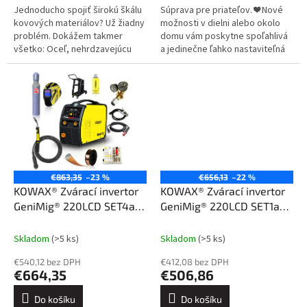
Jednoducho spojiť širokú škálu
Súprava pre priateľov. ❤️ Nové
kovových materiálov? Už žiadny
možnosti v dielni alebo okolo
problém. Dokážem takmer
domu vám poskytne spoľahlivá
všetko: Oceľ, nehrdzavejúcu
a jedinečne ľahko nastaviteľná
oceľ, hliník a jeho zliatiny, meď a
súprava GeniMig®220LCD.
jej zliatiny. Kliknite sem....
Jednoduché ovládanie, ktoré...
€863,35
–23 %
€656,13
–22 %
KOWAX® Zvárací invertor
KOWAX® Zvárací invertor
GeniMig® 220LCD SET4a
GeniMig® 220LCD SET1a
(MIG/MAG/MMA)
(MIG/MAG/MMA)
Skladom
(>5 ks)
Skladom
(>5 ks)
€540,12 bez DPH
€412,08 bez DPH
€664,35
€506,86
Do košíku
Do košíku