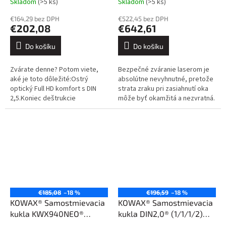
Skladom
(>5 ks)
Skladom
(>5 ks)
€164,29 bez DPH
€522,45 bez DPH
€202,08
€642,61
Do košíku
Do košíku
Zvárate denne? Potom viete,
Bezpečné zváranie laserom je
aké je toto dôležité:Ostrý
absolútne nevyhnutné, pretože
optický Full HD komfort s DIN
strata zraku pri zasiahnutí oka
2,5.Koniec deštrukcie
môže byť okamžitá a nezvratná.
elektroniky.Piaty zmysel pre
Takúto bezpečnosť ponúka
skryté oblúky.Inteligentné
samostmievacia kukla
funkcie: PAMÄŤ...
KOWAX®...
€185,08
–18 %
€196,59
–18 %
KOWAX® Samostmievacia
KOWAX® Samostmievacia
kukla KWX940NEO®
kukla DIN2,0® (1/1/1/2)
(1/1/1/1) SET1
SET1