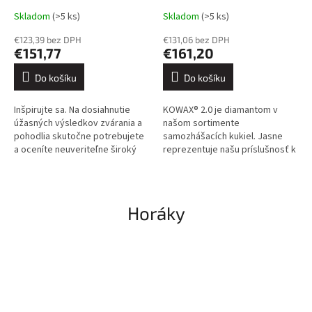
Skladom
(>5 ks)
Skladom
(>5 ks)
€123,39 bez DPH
€131,06 bez DPH
€151,77
€161,20
Do košíku
Do košíku
Inšpirujte sa. Na dosiahnutie
KOWAX® 2.0 je diamantom v
úžasných výsledkov zvárania a
našom sortimente
pohodlia skutočne potrebujete
samozhášacích kukiel. Jasne
a oceníte neuveriteľne široký
reprezentuje našu príslušnosť k
výhľad zo zváracej kukly. Práve
svetovej špičke. Zorné pole (95
to ponúka táto...
x 46,5 mm) s clonou DIN2.0 je vo
svetlom...
Horáky