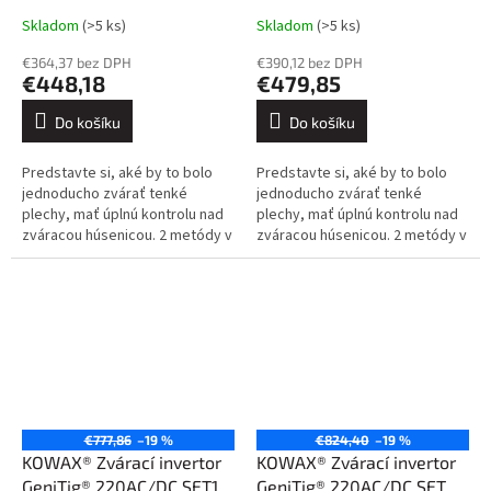
Skladom
(>5 ks)
Skladom
(>5 ks)
€364,37 bez DPH
€390,12 bez DPH
€448,18
€479,85
Do košíku
Do košíku
Predstavte si, aké by to bolo
Predstavte si, aké by to bolo
jednoducho zvárať tenké
jednoducho zvárať tenké
plechy, mať úplnú kontrolu nad
plechy, mať úplnú kontrolu nad
zváracou húsenicou. 2 metódy v
zváracou húsenicou. 2 metódy v
jednom zariadení (TIG/MMA).
jednom zariadení (TIG/MMA).
Veľký grafický LCD displej v...
Veľký grafický LCD displej v...
€777,86
–19 %
€824,40
–19 %
KOWAX® Zvárací invertor
KOWAX® Zvárací invertor
GeniTig® 220AC/DC SET1
GeniTig® 220AC/DC SET2