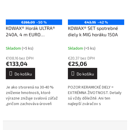
€266,09
–50 %
€43,95
–42 %
KOWAX® Horák ULTRA®
KOWAX® SET spotrebné
240A, 4 m EURO
diely k MIG horáku 150A
(GeniMig220LCD1/240DP/270DP)
Skladom
(>5 ks)
Skladom
(>5 ks)
€108,16 bez DPH
€20,37 bez DPH
€133,04
€25,06
Do košíku
Do košíku
Je ako stvorená na 30-40 %
POZOR KERAMICKÉ DIELY =
zníženie hmotnosti, ktoré
EXTRÉMNA ŽIVOTNOST. Detaily
výrazne znižuje svalovú záťaž
sú vždy dôležité. Ani ten
,pričom zachováva úroveň
najlepší zváračov s
výkonu a odolnosti s najvyššou
najdokonalejšou zváracou
tepelnou odolnosťou a
súpravou nemôže dosiahnuť
odolnosťou proti...
dokonalé výsledky, ak sa...