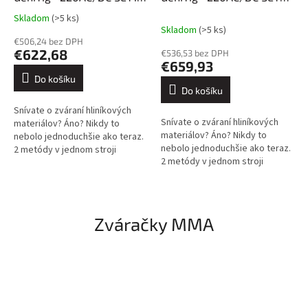
(AC/DC TIG/MMA)
(AC/DC TIG/MMA)
Skladom
(>5 ks)
Průměrné
Skladom
(>5 ks)
hodnocení
€506,24 bez DPH
produktu
€622,68
€536,53 bez DPH
je
€659,93
3,3
Do košíku
z
Do košíku
5
Snívate o zváraní hliníkových
hvězdiček.
Snívate o zváraní hliníkových
materiálov? Áno? Nikdy to
materiálov? Áno? Nikdy to
nebolo jednoduchšie ako teraz.
nebolo jednoduchšie ako teraz.
2 metódy v jednom stroji
2 metódy v jednom stroji
(TIG/MMA). Zvára: Hliník, oceľ,
(TIG/MMA). Zvára: Hliník, oceľ,
nehrdzavejúca oceľ. Veľký...
nehrdzavejúca oceľ. Veľký...
Zváračky MMA