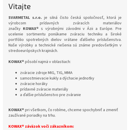
Vitajte
SVARMETAL s.r.o.
je silná čisto česká spoločnosť, ktorá je
výrobcom prídavných zváracích materiálov
značky
KOWAX®
s výrobnými závodmi v Ázii a Európe. Pre
ucelenie sortimentu ponúkame zváraciu techniku a široké
portfólio spotrebných dielov vrátane ďalšieho príslušenstva.
Naše výrobky a technické riešenia sú známe predovšetkým v
stredoeurópskych krajinách.
KOWAX®
pôsobí najmä v oblastiach:
zváracie zdroje MIG, TIG, MMA
samostmievacie kukly a dýchacie jednotky
zváracie horáky
prídavné zváracie materiály
a ďalšie príslušenstvo pre zváranie
KOWAX®
pri všetkom, čo robíme, chceme spochybniť a zmeniť
zaužívané poriadky na trhu.
KOWAX® záväzok voči zákazníkom: