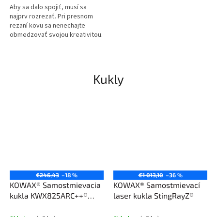
Aby sa dalo spojiť, musí sa
najprv rozrezať. Pri presnom
rezaní kovu sa nenechajte
obmedzovať svojou kreativitou.
Jeden stroj, neuveriteľné
možnosti. Rýchlejšia práca a
lepšie...
Kukly
€246,43
–18 %
€1 013,10
–36 %
KOWAX® Samostmievacia
KOWAX® Samostmievací
kukla KWX825ARC++®
laser kukla StingRayZ®
(1/1/1/1)