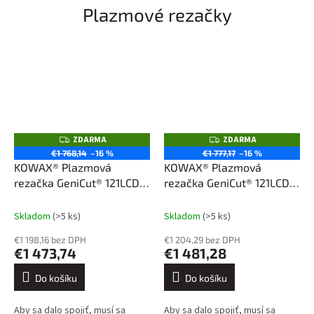
Plazmové rezačky
ZDARMA
ZDARMA
Z
Z
D
D
€1 768,14
–16 %
€1 777,17
–16 %
A
A
KOWAX® Plazmová
KOWAX® Plazmová
R
R
M
M
rezačka GeniCut® 121LCD,
rezačka GeniCut® 121LCD
A
A
horák 120A, 6 m
SET1, horák 120A, 6 m
Skladom
(>5 ks)
Skladom
(>5 ks)
€1 198,16 bez DPH
€1 204,29 bez DPH
€1 473,74
€1 481,28
Do košíku
Do košíku
Aby sa dalo spojiť, musí sa
Aby sa dalo spojiť, musí sa