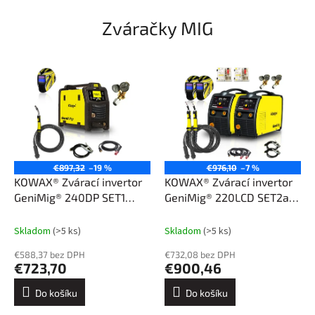
Zváračky MIG
€897,32
–19 %
€976,10
–7 %
KOWAX® Zvárací invertor
KOWAX® Zvárací invertor
GeniMig® 240DP SET1
GeniMig® 220LCD SET2a
(MIG/MAG/LiftTIG/MMA)
(MIG/MAG/MMA)
Skladom
(>5 ks)
Skladom
(>5 ks)
€588,37 bez DPH
€732,08 bez DPH
€723,70
€900,46
Do košíku
Do košíku