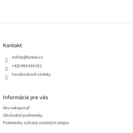
hvězdiček.
produktu
je
2
z
Z
5
á
hvězdiček.
p
a
Kontakt
t
eshop
@
kowax.cz
í
+420 604 644 032
Facebookové stránky
Informácie pre vás
Ako nakupovať
Obchodné podmienky
Podmienky ochrany osobných údajov