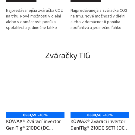
Najpredávanejšia zváračka CO2
Najpredávanejšia zváračka CO2
na trhu. Nové možnosti v dielni
na trhu. Nové možnosti v dielni
alebo v domácnosti ponúka
alebo v domácnosti ponúka
spoľahlivá a jedinečne ľahko
spoľahlivá a jedinečne ľahko
nastaviteľná zváračka
nastaviteľná zváračka
GeniMig®220LCD. Jednoduché
GeniMig®220LCD. Jednoduché
ovládanie,...
ovládanie,...
Zváračky TIG
€551,59
–18 %
€590,58
–18 %
KOWAX® Zvárací invertor
KOWAX® Zvárací invertor
GeniTig® 210DC (DC
GeniTig® 210DC SET1 (DC
TIG/MMA)
TIG/MMA)