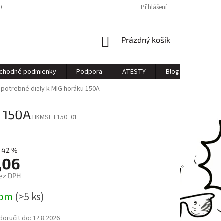
 OSOBNÝCH ÚDAJOV
Přihlášení
NÁKUPNÍ
Prázdný košík
KOŠÍK
chodné podmienky
Podpora
ATESTY
Blog
Kontak
otrebné diely k MIG horáku 150A
 150A
HKMSET150_01
–42 %
,06
ez DPH
dom
(>5 ks)
oručit do:
12.8.2026