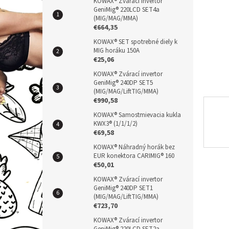
n
KOWAX® Zvárací invertor
GeniMig® 220LCD SET4a
e
(MIG/MAG/MMA)
l
€664,35
KOWAX® SET spotrebné diely k
MIG horáku 150A
€25,06
KOWAX® Zvárací invertor
GeniMig® 240DP SET5
(MIG/MAG/LiftTIG/MMA)
€990,58
KOWAX® Samostmievacia kukla
KWX3® (1/1/1/2)
€69,58
KOWAX® Náhradný horák bez
EUR konektora CARIMIG® 160
€50,01
KOWAX® Zvárací invertor
GeniMig® 240DP SET1
(MIG/MAG/LiftTIG/MMA)
€723,70
KOWAX® Zvárací invertor