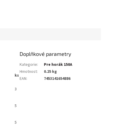
Doplňkové parametry
Kategorie
:
Pre horák 150A
Hmotnost
:
0.25 kg
ks
EAN
:
7453141654886
3
5
5