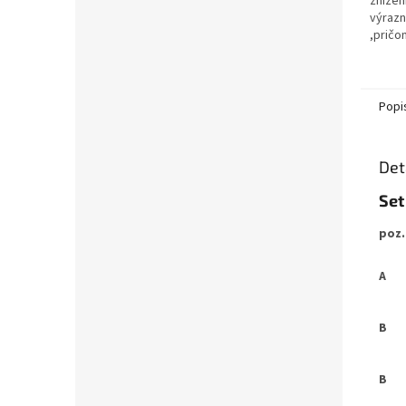
znížen
výrazn
,pričo
výkonu
tepeln
odolno
Popi
Det
Set
poz.
A
B
B