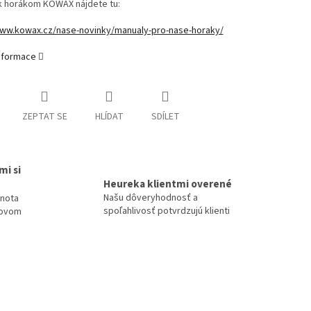
 k horákom KOWAX nájdete tu:
www.kowax.cz/nase-novinky/manualy-pro-nase-horaky/
informace
ZEPTAT SE
HLÍDAT
SDÍLET
mi si
Heureka klientmi overené
Našu dôveryhodnosť a
dnota
spoľahlivosť potvrdzujú klienti
tovom