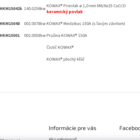
KOWAX® Prievlak ø 1,0 mm M6/6x25 CuCrZr
HKM15042k
140.0256kw
keramický povlak
HKM15048
002.0078kw
KOWAX® Medzikus 150A (s ľavým závitom)
HKM15001
002.0058kw
Pružina KOWAX® 150A
Čistič KOWAX®
KOWAX® plochý kľúč
Informácie pre vás
Facebo
Ako nakupovať