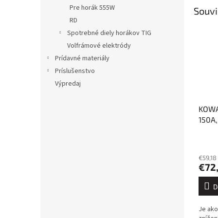
Pre horák 555W
Souvi
RD
Spotrebné diely horákov TIG
Volfrámové elektródy
Prídavné materiály
Príslušenstvo
Výpredaj
KOWA
150A
€59,18
€72
D
Je ako