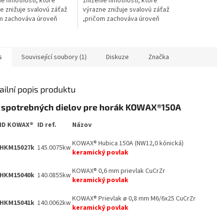
ie hmotnosti, ktoré
zníženie hmotnosti, ktoré
e znižuje svalovú záťaž
výrazne znižuje svalovú záťaž
m zachováva úroveň
,pričom zachováva úroveň
 a odolnosti s najvyššou
výkonu a odolnosti s najvyššou
ou odolnosťou a
tepelnou odolnosťou a
sťou proti...
odolnosťou proti...
s
Související soubory (1)
Diskuze
Značka
ailní popis produktu
 spotrebných dielov pre horák KOWAX®150A
ID KOWAX®
ID ref.
Názov
KOWAX® Hubica 150A (NW12,0 kónická)
HKM15027k
145.0075kw
keramický povlak
KOWAX® 0,6 mm prievlak CuCrZr
HKM15040k
140.0855kw
keramický
povlak
KOWAX® Prievlak ø 0,8 mm M6/6x25 CuCrZr
HKM15041k
140.0062kw
keramický povlak