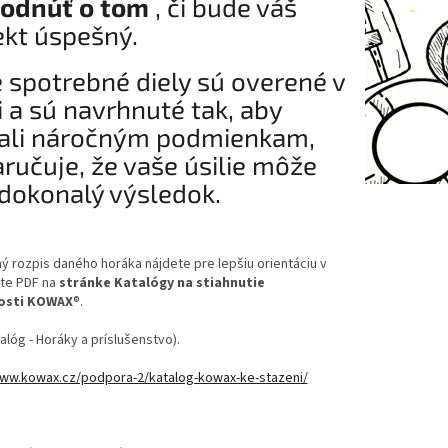
odnúť o tom
, či bude váš
ekt úspešný.
 spotrebné diely sú overené v
i a sú navrhnuté tak, aby
ali náročným podmienkam,
aručuje, že vaše úsilie môže
dokonalý výsledok.
 rozpis daného horáka nájdete pre lepšiu orientáciu v
te PDF na
stránke Katalógy na stiahnutie
osti KOWAX
®.
talóg - Horáky a príslušenstvo).
www.kowax.cz/podpora-2/katalog-kowax-ke-stazeni/