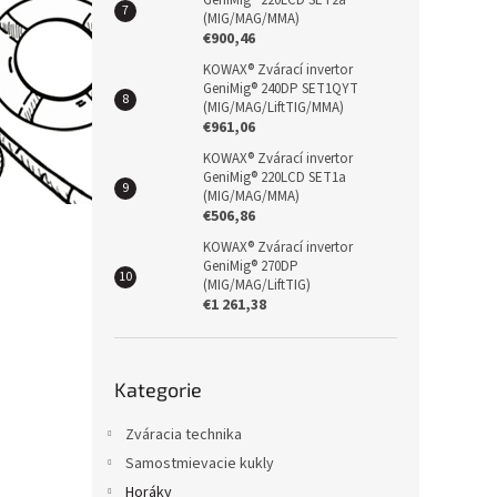
GeniMig® 220LCD SET2a
(MIG/MAG/MMA)
€900,46
KOWAX® Zvárací invertor
GeniMig® 240DP SET1QYT
(MIG/MAG/LiftTIG/MMA)
€961,06
KOWAX® Zvárací invertor
GeniMig® 220LCD SET1a
(MIG/MAG/MMA)
€506,86
KOWAX® Zvárací invertor
GeniMig® 270DP
(MIG/MAG/LiftTIG)
€1 261,38
Přeskočit
Kategorie
kategorie
Zváracia technika
Samostmievacie kukly
Horáky