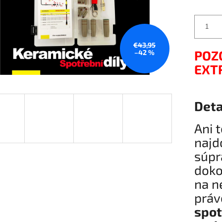
€43,95
POZ
–42 %
EXT
Deta
Ani 
najd
súpr
doko
na n
práv
spot