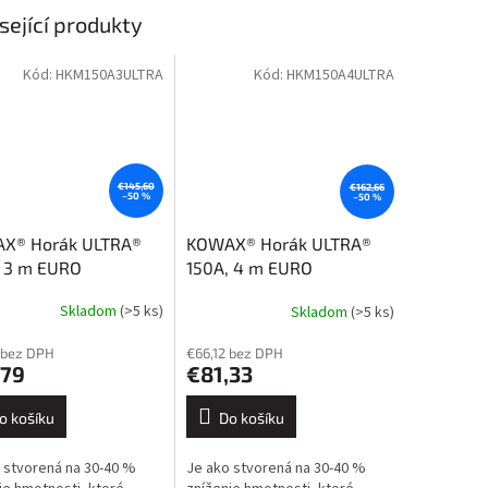
sející produkty
Kód:
HKM150A3ULTRA
Kód:
HKM150A4ULTRA
€145,60
€162,66
–50 %
–50 %
X® Horák ULTRA®
KOWAX® Horák ULTRA®
, 3 m EURO
150A, 4 m EURO
(GeniMig220LCD)
Skladom
(>5 ks)
Skladom
(>5 ks)
 bez DPH
€66,12 bez DPH
,79
€81,33
o košíku
Do košíku
 stvorená na 30-40 %
Je ako stvorená na 30-40 %