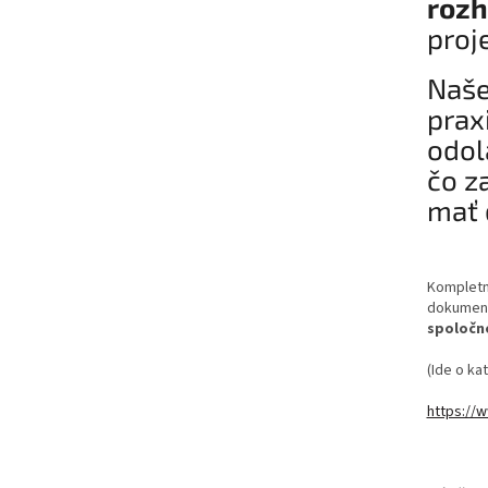
rozh
proj
Naše
prax
odol
čo z
mať 
Kompletný
dokumen
spoločn
(Ide o ka
https://