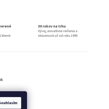
verené
30 rokov na trhu
Vývoj, inovatívne riešenia a
 klienti
skúsenosti už od roku 1995
ok
Souhlasím