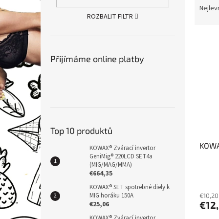
n
a
Nejlev
e
ROZBALIT FILTR
z
l
e
V
n
ý
í
Přijímáme online platby
p
p
i
r
s
o
p
d
r
u
o
k
d
t
Top 10 produktů
u
ů
KOWAX
k
KOWAX® Zvárací invertor
t
GeniMig® 220LCD SET4a
(MIG/MAG/MMA)
ů
€664,35
KOWAX® SET spotrebné diely k
MIG horáku 150A
€10,20
€12
€25,06
KOWAX® Zvárací invertor