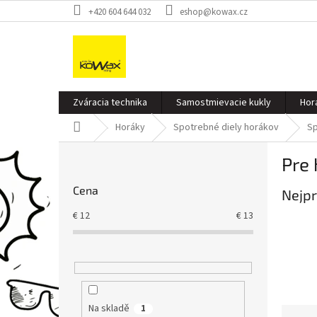
Přejít
+420 604 644 032
eshop@kowax.cz
na
obsah
Zváracia technika
Samostmievacie kukly
Hor
Domů
Horáky
Spotrebné diely horákov
Sp
P
Pre 
o
s
Cena
Nejpr
t
r
€
12
€
13
a
n
n
í
p
a
Na skladě
1
Ř