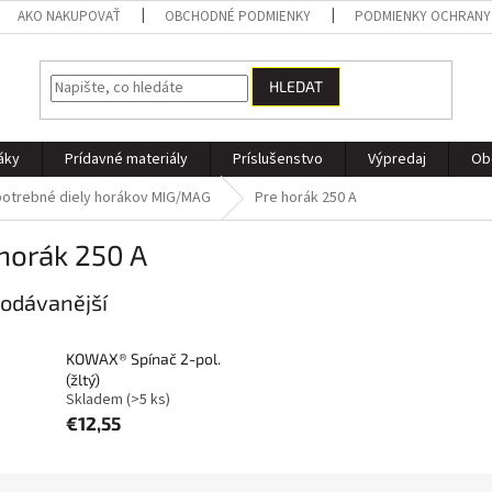
AKO NAKUPOVAŤ
OBCHODNÉ PODMIENKY
PODMIENKY OCHRANY
HLEDAT
áky
Prídavné materiály
Príslušenstvo
Výpredaj
Ob
otrebné diely horákov MIG/MAG
Pre horák 250 A
horák 250 A
odávanější
KOWAX® Spínač 2-pol.
(žltý)
Skladem
(>5 ks)
€12,55