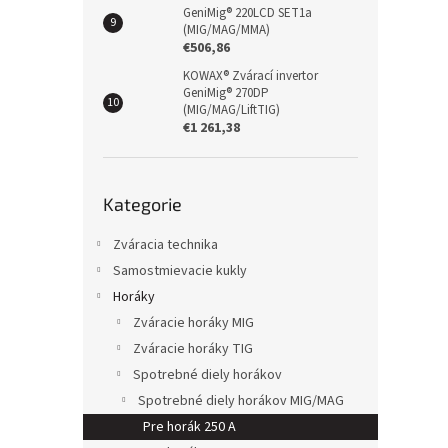
GeniMig® 220LCD SET1a
(MIG/MAG/MMA)
€506,86
KOWAX® Zvárací invertor
GeniMig® 270DP
(MIG/MAG/LiftTIG)
€1 261,38
Přeskočit
Kategorie
kategorie
Zváracia technika
Samostmievacie kukly
Horáky
Zváracie horáky MIG
Zváracie horáky TIG
Spotrebné diely horákov
Spotrebné diely horákov MIG/MAG
Pre horák 250 A