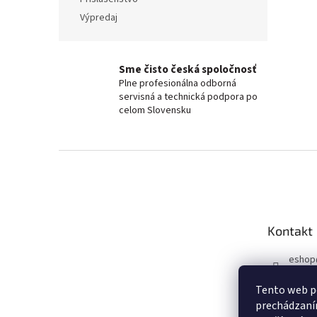
Výpredaj
Sme čisto česká spoločnosť
Plne profesionálna odborná
servisná a technická podpora po
celom Slovensku
Z
á
p
a
t
Kontakt
í
eshop
+420 6
Tento web po
Faceb
prechádzaním