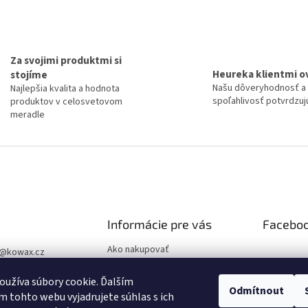
Za svojimi produktmi si
Heureka klientmi o
stojíme
Našu dôveryhodnosť a
Najlepšia kvalita a hodnota
spoľahlivosť potvrdzujú
produktov v celosvetovom
meradle
Informácie pre vás
Facebo
Ako nakupovať
@
kowax.cz
Obchodné podmienky
04 644 032
užíva súbory cookie. Ďalším
Podmienky ochrany osobných
Odmítnout
ookové stránky
 tohto webu vyjadrujete súhlas s ich
údajov