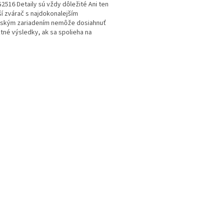
UG2516 Detaily sú vždy dôležité Ani ten
ší zvárač s najdokonalejším
čským zariadením nemôže dosiahnuť
tné výsledky, ak sa spolieha na
itné spotrebné...
O
v
l
á
d
a
c
í
p
r
v
k
y
v
ý
p
i
s