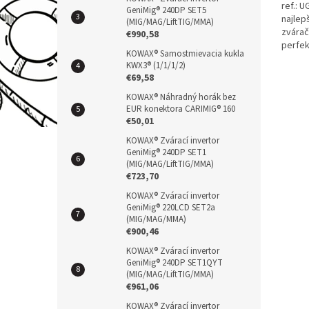
ref.: 
GeniMig® 240DP SET5
najlep
(MIG/MAG/LiftTIG/MMA)
zvára
€990,58
perfek
KOWAX® Samostmievacia kukla
nekval
KWX3® (1/1/1/2)
€69,58
KOWAX® Náhradný horák bez
EUR konektora CARIMIG® 160
€50,01
KOWAX® Zvárací invertor
GeniMig® 240DP SET1
(MIG/MAG/LiftTIG/MMA)
€723,70
KOWAX® Zvárací invertor
GeniMig® 220LCD SET2a
(MIG/MAG/MMA)
€900,46
KOWAX® Zvárací invertor
GeniMig® 240DP SET1QYT
(MIG/MAG/LiftTIG/MMA)
€961,06
KOWAX® Zvárací invertor