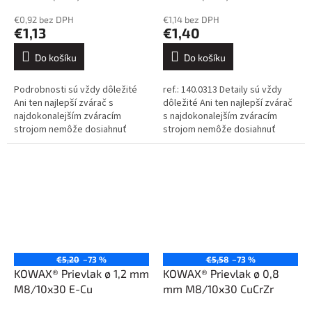
€0,92 bez DPH
€1,14 bez DPH
€1,13
€1,40
Do košíku
Do košíku
Podrobnosti sú vždy dôležité
ref.: 140.0313 Detaily sú vždy
Ani ten najlepší zvárač s
dôležité Ani ten najlepší zvárač
najdokonalejším zváracím
s najdokonalejším zváracím
strojom nemôže dosiahnuť
strojom nemôže dosiahnuť
dokonalé výsledky, ak sa
dokonalé výsledky, ak sa
spolieha na nekvalitné
spolieha na nekvalitné
spotrebné diely. A...
spotrebné...
€5,20
–73 %
€5,58
–73 %
KOWAX® Prievlak ø 1,2 mm
KOWAX® Prievlak ø 0,8
M8/10x30 E-Cu
mm M8/10x30 CuCrZr