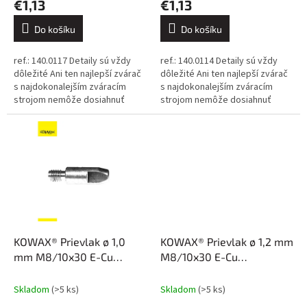
€1,13
€1,13
Do košíku
Do košíku
ref.: 140.0117 Detaily sú vždy
ref.: 140.0114 Detaily sú vždy
dôležité Ani ten najlepší zvárač
dôležité Ani ten najlepší zvárač
s najdokonalejším zváracím
s najdokonalejším zváracím
strojom nemôže dosiahnuť
strojom nemôže dosiahnuť
dokonalé výsledky, ak sa
dokonalé výsledky, ak sa
spolieha na nekvalitné
spolieha na nekvalitné
spotrebné...
spotrebné...
KOWAX® Prievlak ø 1,0
KOWAX® Prievlak ø 1,2 mm
mm M8/10x30 E-Cu
M8/10x30 E-Cu
poniklovaný
poniklovaný
Skladom
(>5 ks)
Skladom
(>5 ks)