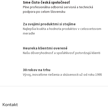
a
Sme čisto česká spoločnosť
á
c
Plne profesionálna odborná servisná a technická
n
í
podpora po celom Slovensku
í
p
r
v
Za svojimi produktmi si stojíme
k
Najlepšia kvalita a hodnota produktov v celosvetovom
y
meradle
v
ý
p
Heureka klientmi overené
i
Našu dôveryhodnosť a spoľahlivosť potvrdzujú klienti
s
u
30 rokov na trhu
Vývoj, inovatívne riešenia a skúsenosti už od roku 1995
Z
á
p
a
Kontakt