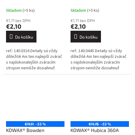
Skladom
(>5 ks)
Skladom
(>5 ks)
€1,71 bez DPH
€1,71 bez DPH
€2,10
€2,10
Do košíku
Do košíku
ref.: 140.0316 Detaily sú vždy
ref.: 140.0445 Detaily sú vždy
dôležité Ani ten najlepší zvárač
dôležité Ani ten najlepší zvárač
s najdokonalejším zváracím
s najdokonalejším zváracím
strojom nemôže dosiahnuť
strojom nemôže dosiahnuť
dokonalé výsledky, ak sa
dokonalé výsledky, ak sa
spolieha na nekvalitné
spolieha na nekvalitné
spotrebné...
spotrebné...
€11,11
–53 %
€11,75
–53 %
KOWAX® Bowden
KOWAX® Hubica 360A