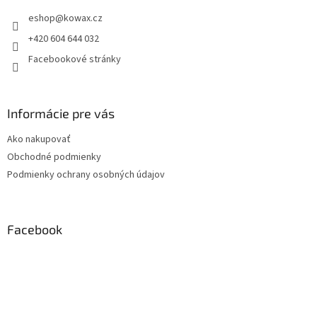
t
eshop
@
kowax.cz
í
+420 604 644 032
Facebookové stránky
Informácie pre vás
Ako nakupovať
Obchodné podmienky
Podmienky ochrany osobných údajov
Facebook