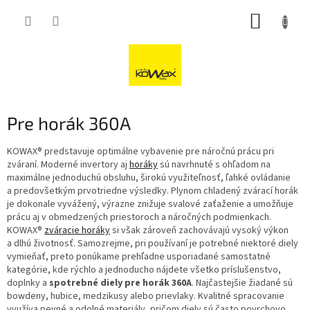
Přejít
NÁKUP
na
obsah
KOŠÍK
Pre horák 360A
KOWAX® predstavuje optimálne vybavenie pre náročnú prácu pri
zváraní. Moderné invertory aj
horáky
sú navrhnuté s ohľadom na
maximálne jednoduchú obsluhu, širokú využiteľnosť, ľahké ovládanie
a predovšetkým prvotriedne výsledky. Plynom chladený zvárací horák
je dokonale vyvážený, výrazne znižuje svalové zaťaženie a umožňuje
prácu aj v obmedzených priestoroch a náročných podmienkach.
KOWAX®
zváracie horáky
si však zároveň zachovávajú vysoký výkon
a dlhú životnosť. Samozrejme, pri používaní je potrebné niektoré diely
vymieňať, preto ponúkame prehľadne usporiadané samostatné
kategórie, kde rýchlo a jednoducho nájdete všetko príslušenstvo,
doplnky a
spotrebné diely pre horák 360A
. Najčastejšie žiadané sú
bowdeny, hubice, medzikusy alebo prievlaky. Kvalitné spracovanie
využíva pevné a odolné materiály, pričom diely sú často povrchovo