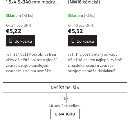
1,5x4,5x340 mm modrý
(NW16 kónická)
(pre priemer drôtu 1,0mm)
Skladom
(>5 ks)
Skladom
(>5 ks)
€4,24 bez DPH
€4,49 bez DPH
€5,22
€5,52
Do košíku
Do košíku
ref.: 124.0011 Podrobnosti sú
ref.: 145.0078 Detaily sú vždy
vždy dôležité Ani ten najlepší
dôležité Ani ten najlepší zvárač
zvárač s najdokonalejším
s najdokonalejším zváracím
zváracím strojom nemôže
strojom nemôže dosiahnuť
dosiahnuť dokonalé výsledky,
dokonalé výsledky, ak sa
ak sa spolieha na nekvalitné...
spolieha na nekvalitné
spotrebné...
NAČÍST DALŠÍ 4
S
1
2
t
O
r
16
položek celkem
v
á
l
NAHORU
n
á
k
d
o
v