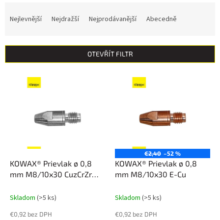
Ř
a
Nejlevnější
Nejdražší
Nejprodávanější
Abecedně
z
e
n
OTEVŘÍT FILTR
í
p
V
r
ý
o
p
d
i
u
s
k
p
t
r
ů
o
€2,40
–52 %
d
KOWAX® Prievlak ø 0,8
KOWAX® Prievlak ø 0,8
u
mm M8/10x30 CuzCrZr
mm M8/10x30 E-Cu
k
poniklovaný
t
Skladom
(>5 ks)
Skladom
(>5 ks)
ů
€0,92 bez DPH
€0,92 bez DPH