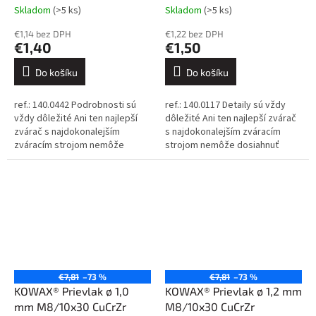
Skladom
(>5 ks)
Skladom
(>5 ks)
€1,14 bez DPH
€1,22 bez DPH
€1,40
€1,50
Do košíku
Do košíku
ref.: 140.0442 Podrobnosti sú
ref.: 140.0117 Detaily sú vždy
vždy dôležité Ani ten najlepší
dôležité Ani ten najlepší zvárač
zvárač s najdokonalejším
s najdokonalejším zváracím
zváracím strojom nemôže
strojom nemôže dosiahnuť
dosiahnuť dokonalé výsledky,
dokonalé výsledky, ak sa
ak sa spolieha na nekvalitné...
spolieha na nekvalitné
spotrebné...
€7,81
–73 %
€7,81
–73 %
KOWAX® Prievlak ø 1,0
KOWAX® Prievlak ø 1,2 mm
mm M8/10x30 CuCrZr
M8/10x30 CuCrZr