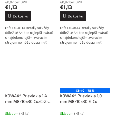
€0,92 bez DPH
€0,92 bez DPH
€1,13
€1,13
Do košíku
Do košíku
ref.: 140.0315 Detaily sú vždy
ref.: 140.0444 Detaily sú vždy
dôležité Ani ten najlepší zvárač
dôležité Ani ten najlepší zvárač
s najdokonalejším zváracím
s najdokonalejším zváracím
strojom nemôže dosiahnuť
strojom nemôže dosiahnuť
dokonalé výsledky, ak sa
dokonalé výsledky, ak sa
spolieha na nekvalitné
spolieha na nekvalitné
spotrebné...
spotrebné...
€6,40
–78 %
KOWAX® Prievlak ø 1,4
KOWAX® Prievlak ø 1,0
mm M8/10x30 CuzCrZr
mm M8/10x30 E-Cu
poniklovaný
Skladom
(>5 ks)
Skladom
(>5 ks)