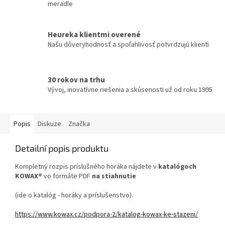
meradle
Heureka klientmi overené
Našu dôveryhodnosť a spoľahlivosť potvrdzujú klienti
30 rokov na trhu
Vývoj, inovatívne riešenia a skúsenosti už od roku 1995
Popis
Diskuze
Značka
Detailní popis produktu
Kompletný rozpis príslušného horáka nájdete v
katalógoch
KOWAX®
vo formáte PDF
na stiahnutie
(ide o katalóg - horáky a príslušenstvo).
https://www.kowax.cz/podpora-2/katalog-kowax-ke-stazeni/