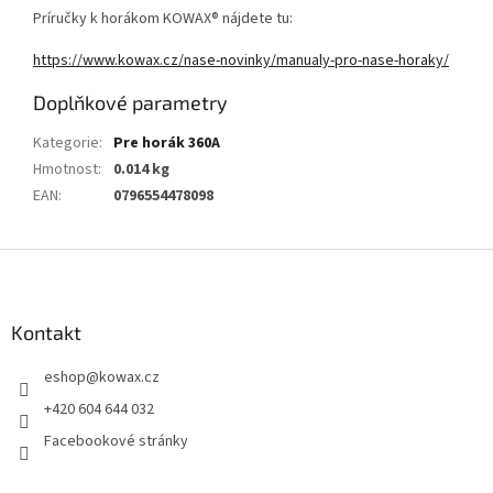
Príručky k horákom KOWAX® nájdete tu:
https://www.kowax.cz/nase-novinky/manualy-pro-nase-horaky/
Doplňkové parametry
Kategorie
:
Pre horák 360A
Hmotnost
:
0.014 kg
EAN
:
0796554478098
Z
á
p
a
Kontakt
t
eshop
@
kowax.cz
í
+420 604 644 032
Facebookové stránky