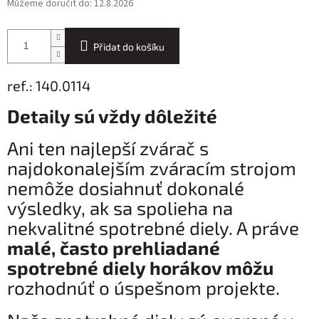
Můžeme doručit do:
12.8.2026
Přidat do košíku
ref.: 140.0114
Detaily sú vždy dôležité
Ani ten najlepší zvárač s
najdokonalejším zváracím strojom
nemôže dosiahnuť dokonalé
výsledky, ak sa spolieha na
nekvalitné spotrebné diely. A práve
malé, často prehliadané
spotrebné diely horákov môžu
rozhodnúť o úspešnom projekte.