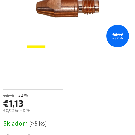
€2,40
–52 %
€2,40
–52 %
€1,13
€0,92 bez DPH
Měrná
Skladom
(>5 ks)
cena: