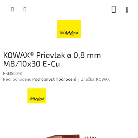
Přejít
NÁKUP
na
obsah
KOŠÍK
KOWAX® Prievlak ø 0,8 mm
M8/10x30 E-Cu
HKM50043
Průměrné
Neohodnoceno
Podrobnosti hodnocení
Značka:
KOWAX
hodnocení
produktu
je
0,0
z
5
hvězdiček.