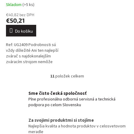
Skladom
(>5 ks)
€40,82 bez DPH
€50,21
Do košíku
Ref: UG2409 Podrobnosti sú
vždy dôležité Ani ten najlepší
zvárač s najdokonalejším
zváracím strojom nemôže
dosiahnuť dokonalé výsledky,
ak sa spolieha na nekvalitné
11
položek celkem
O
spotrebné...
v
l
Sme čisto česká spoločnosť
á
Plne profesionálna odborná servisná a technická
d
podpora po celom Slovensku
a
c
í
Za svojimi produktmi si stojíme
p
Najlepšia kvalita a hodnota produktov v celosvetovom
r
meradle