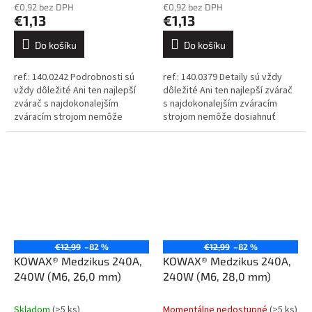
€0,92 bez DPH
€0,92 bez DPH
€1,13
€1,13
Do košíku
Do košíku
ref.: 140.0242 Podrobnosti sú
ref.: 140.0379 Detaily sú vždy
vždy dôležité Ani ten najlepší
dôležité Ani ten najlepší zvárač
zvárač s najdokonalejším
s najdokonalejším zváracím
zváracím strojom nemôže
strojom nemôže dosiahnuť
dosiahnuť dokonalé výsledky,
dokonalé výsledky, ak sa
ak sa spolieha na nekvalitné...
spolieha na nekvalitné
spotrebné...
€12,99
–82 %
€12,99
–82 %
KOWAX® Medzikus 240A,
KOWAX® Medzikus 240A,
240W (M6, 26,0 mm)
240W (M6, 28,0 mm)
Skladom
(>5 ks)
Momentálne nedostupné
(>5 ks)