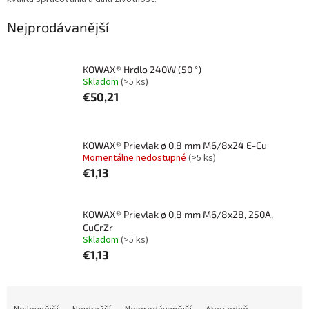
Nejprodávanější
KOWAX® Hrdlo 240W (50 °)
Skladom
(>5 ks)
€50,21
KOWAX® Prievlak ø 0,8 mm M6/8x24 E-Cu
Momentálne nedostupné
(>5 ks)
€1,13
KOWAX® Prievlak ø 0,8 mm M6/8x28, 250A,
CuCrZr
Skladom
(>5 ks)
€1,13
Ř
a