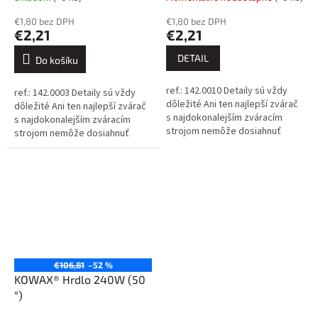
€1,80 bez DPH
€1,80 bez DPH
€2,21
€2,21
DETAIL
Do košíku
ref.: 142.0010 Detaily sú vždy
ref.: 142.0003 Detaily sú vždy
dôležité Ani ten najlepší zvárač
dôležité Ani ten najlepší zvárač
s najdokonalejším zváracím
s najdokonalejším zváracím
strojom nemôže dosiahnuť
strojom nemôže dosiahnuť
dokonalé výsledky, ak sa
dokonalé výsledky, ak sa
spolieha na nekvalitné
spolieha na nekvalitné
spotrebné...
spotrebné...
€106,81
–52 %
KOWAX® Hrdlo 240W (50
°)