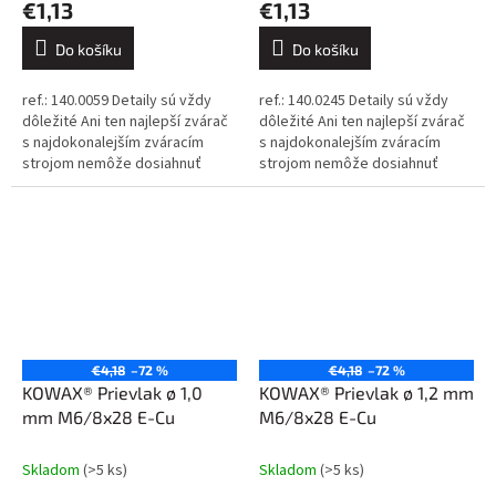
€1,13
€1,13
Do košíku
Do košíku
ref.: 140.0059 Detaily sú vždy
ref.: 140.0245 Detaily sú vždy
dôležité Ani ten najlepší zvárač
dôležité Ani ten najlepší zvárač
s najdokonalejším zváracím
s najdokonalejším zváracím
strojom nemôže dosiahnuť
strojom nemôže dosiahnuť
dokonalé výsledky, ak sa
dokonalé výsledky, ak sa
spolieha na nekvalitné
spolieha na nekvalitné
spotrebné...
spotrebné...
€4,18
–72 %
€4,18
–72 %
KOWAX® Prievlak ø 1,0
KOWAX® Prievlak ø 1,2 mm
mm M6/8x28 E-Cu
M6/8x28 E-Cu
Skladom
(>5 ks)
Skladom
(>5 ks)