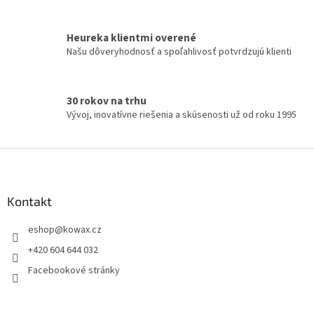
v
k
y
Heureka klientmi overené
v
Našu dôveryhodnosť a spoľahlivosť potvrdzujú klienti
ý
p
i
s
30 rokov na trhu
u
Vývoj, inovatívne riešenia a skúsenosti už od roku 1995
Z
á
p
a
Kontakt
t
eshop
@
kowax.cz
í
+420 604 644 032
Facebookové stránky