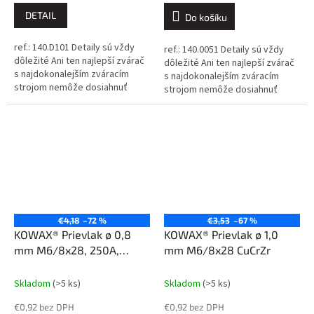
DETAIL
Do košíku
ref.: 140.D101 Detaily sú vždy
ref.: 140.0051 Detaily sú vždy
dôležité Ani ten najlepší zvárač
dôležité Ani ten najlepší zvárač
s najdokonalejším zváracím
s najdokonalejším zváracím
strojom nemôže dosiahnuť
strojom nemôže dosiahnuť
dokonalé výsledky, ak sa
dokonalé výsledky, ak sa
spolieha na nekvalitné
spolieha na nekvalitné
spotrebné...
spotrebné...
€4,18
–72 %
€3,53
–67 %
KOWAX® Prievlak ø 0,8
KOWAX® Prievlak ø 1,0
mm M6/8x28, 250A,
mm M6/8x28 CuCrZr
CuCrZr
Skladom
(>5 ks)
Skladom
(>5 ks)
€0,92 bez DPH
€0,92 bez DPH