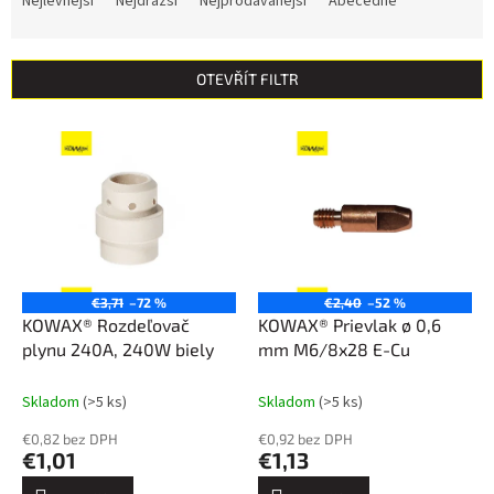
Nejlevnější
Nejdražší
Nejprodávanější
Abecedně
z
e
n
OTEVŘÍT FILTR
í
p
V
r
ý
o
p
d
i
u
s
k
p
t
r
ů
o
€3,71
–72 %
€2,40
–52 %
d
KOWAX® Rozdeľovač
KOWAX® Prievlak ø 0,6
u
plynu 240A, 240W biely
mm M6/8x28 E-Cu
k
t
Skladom
(>5 ks)
Skladom
(>5 ks)
ů
€0,82 bez DPH
€0,92 bez DPH
€1,01
€1,13