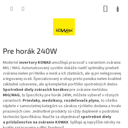
Přejít
NÁKUP
na
obsah
KOŠÍK
Pre horák 240W
Moderné
invertory KOWAX
umožňujú pracovať s variantom zvárania
MIG / MAG. Automatizovaný systém dokáže riadiť optimálny priebeh
zvárania nielen pri hliníku a medi a ich zliatinách, ale aj pri nelegovanej
a legovanej oceli. Špecializovaný e-shop preto ponúka nielen kvalitné
základné vybavenie, ale aj kompletné portfólio spotrebných dielov.
Spotrebné diely zváracích horákov
pre zváranie metódou
MIG/MAG
, tu špecificky pre horák 240W, môžete vyberať v rôznych
variantoch.
Prievlaky
,
medzikusy
,
rozdeľovače plynu
, to všetko
nájdete v samostatnej kategórii so zárukou rýchleho dodania a trvalo
priaznivých cien. Jednotlivé produkty sú vždy doplnené o podrobnú
technickú špecifikáciu. Naučte sa objednávať
spotrebné diely
a príslušenstvo na zváranie KOWAX
. Spĺňajú aj najvyššie nároky na
kvalitu spracovania a dlhú životnosť.