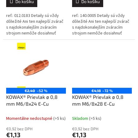
Do košíku
Do košíku
ref.: 012.0183 Detaily sú vždy
ref.: 140.0005 Detaily sú vždy
dôležité Ani ten najlepší zvárač
dôležité Ani ten najlepší zvárač
s najdokonalejším zváracím
s najdokonalejším zváracím
strojom nemôže dosiahnuť
strojom nemôže dosiahnuť
dokonalé výsledky, ak sa
dokonalé výsledky, ak sa
spolieha na nekvalitné
spolieha na nekvalitné
spotrebné...
spotrebné...
€2,40
–52 %
€4,18
–72 %
KOWAX® Prievlak ø 0,8
KOWAX® Prievlak ø 0,8
mm M6/8x24 E-Cu
mm M6/8x28 E-Cu
Momentálne nedostupné
(>5 ks)
Skladom
(>5 ks)
€0,92 bez DPH
€0,92 bez DPH
€1,13
€1,13