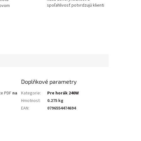
spoľahlivosť potvrdzujú klienti
tovom
Doplňkové parametry
te PDF
na
Kategorie
:
Pre horák 240W
Hmotnost
:
0.275 kg
EAN
:
0796554474694