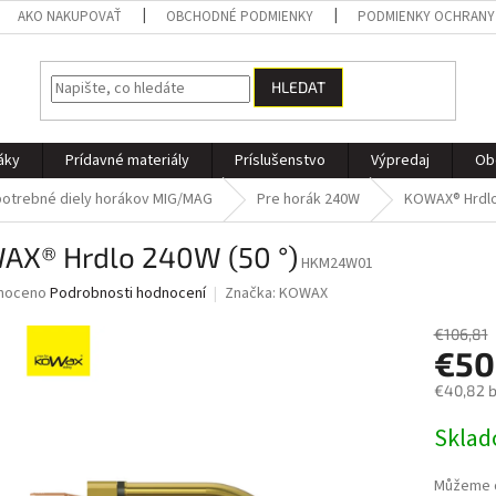
AKO NAKUPOVAŤ
OBCHODNÉ PODMIENKY
PODMIENKY OCHRANY
HLEDAT
áky
Prídavné materiály
Príslušenstvo
Výpredaj
Ob
otrebné diely horákov MIG/MAG
Pre horák 240W
KOWAX® Hrdlo
AX® Hrdlo 240W (50 °)
HKM24W01
né
noceno
Podrobnosti hodnocení
Značka:
KOWAX
ní
u
€106,81
€50
€40,82 
Měrná
Skla
ek.
cena:
Můžeme d