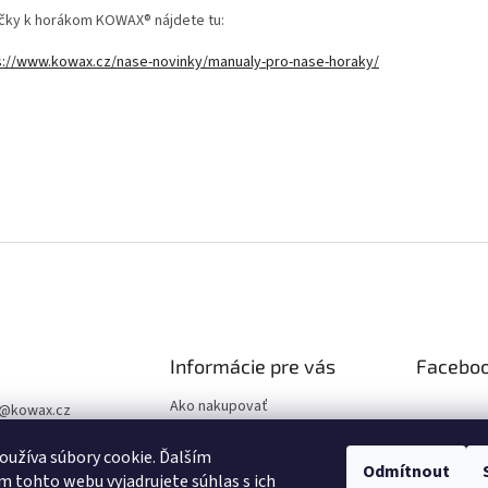
učky k horákom KOWAX® nájdete tu:
s://www.kowax.cz/nase-novinky/manualy-pro-nase-horaky/
Informácie pre vás
Facebo
Ako nakupovať
@
kowax.cz
Obchodné podmienky
04 644 032
užíva súbory cookie. Ďalším
Podmienky ochrany osobných
Odmítnout
ookové stránky
 tohto webu vyjadrujete súhlas s ich
údajov