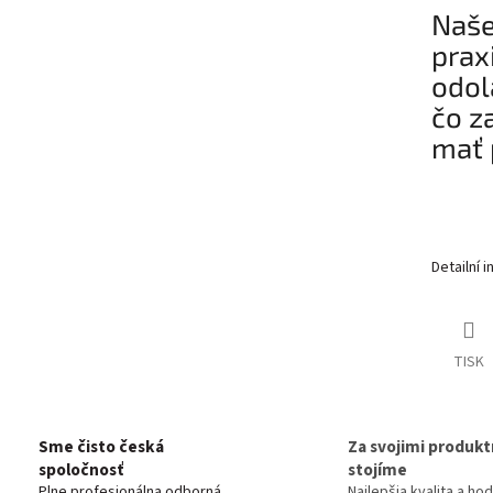
Naše
prax
odol
čo z
mať 
Detailní 
TISK
Sme čisto česká
Za svojimi produkt
spoločnosť
stojíme
Plne profesionálna odborná
Najlepšia kvalita a ho