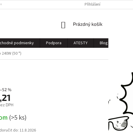
 OSOBNÝCH ÚDAJOV
Přihlášení
NÁKUPNÍ
Prázdný košík
KOŠÍK
chodné podmienky
Podpora
ATESTY
Blog
Kontak
 240W (50 °)
–52 %
,21
bez DPH
dom
(>5 ks)
oručit do:
11.8.2026