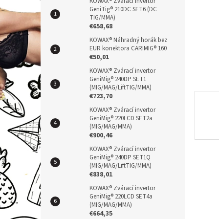
n
KOWAX® Zvárací invertor
GeniTig® 210DC SET6 (DC
e
TIG/MMA)
l
€658,68
KOWAX® Náhradný horák bez
EUR konektora CARIMIG® 160
€50,01
KOWAX® Zvárací invertor
GeniMig® 240DP SET1
(MIG/MAG/LiftTIG/MMA)
€723,70
KOWAX® Zvárací invertor
GeniMig® 220LCD SET2a
(MIG/MAG/MMA)
€900,46
KOWAX® Zvárací invertor
GeniMig® 240DP SET1Q
(MIG/MAG/LiftTIG/MMA)
€838,01
KOWAX® Zvárací invertor
GeniMig® 220LCD SET4a
(MIG/MAG/MMA)
€664,35