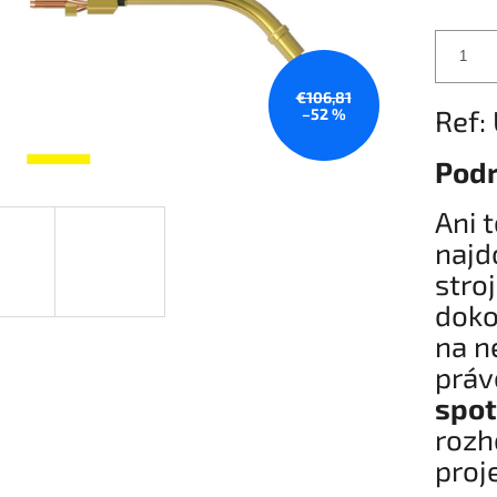
€106,81
Ref:
–52 %
Podr
Ani 
najd
stro
doko
na n
prá
spot
rozh
proj