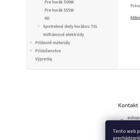
Pre horák 500W
Prír
Pre horák 555W
http
RD
Spotrebné diely horákov TIG
Volfrámové elektródy
Prídavné materiály
Príslušenstvo
Výpredaj
Z
á
p
a
t
Kontakt
í
eshop
+420 6
Tento web po
Faceb
prechádzaním