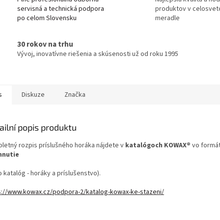
servisná a technická podpora
produktov v celosve
po celom Slovensku
meradle
30 rokov na trhu
Vývoj, inovatívne riešenia a skúsenosti už od roku 1995
s
Diskuze
Značka
ailní popis produktu
letný rozpis príslušného horáka nájdete v
katalógoch KOWAX®
vo formá
hnutie
o katalóg - horáky a príslušenstvo).
s://www.kowax.cz/podpora-2/katalog-kowax-ke-stazeni/