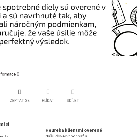
 spotrebné diely sú overené v
i a sú navrhnuté tak, aby
ali náročným podmienkam,
aručuje, že vaše úsilie môže
perfektný výsledok.
informace
ZEPTAT SE
HLÍDAT
SDÍLET
mi si
Heureka klientmi overené
Našu dôveryhodnosť a
dnota