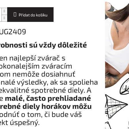
Přidat do košíku
 UG2409
obnosti sú vždy dôležité
ten najlepší zvárač s
okonalejším zváracím
jom nemôže dosiahnuť
nalé výsledky, ak sa spolieha
ekvalitné spotrebné diely. A
ve
malé, často prehliadané
rebné diely horákov môžu
odnúť o tom, či bude váš
ekt úspešný.