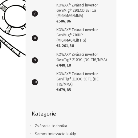
KOWAX® Zvárací invertor
GeniMig® 220LCD SET1a
(MIG/MAG/MMA)
€506,86
KOWAX® Zvárací invertor
GeniMig® 270DP
(MIG/MAG/LiftTIG)
€1 261,38
KOWAX® Zvárací invertor
GeniTig® 210DC (DC TIG/MMA)
€448,18
KOWAX® Zvárací invertor
GeniTig® 210DC SET1 (DC
TIG/MMA)
€479,85
Přeskočit
Kategorie
kategorie
Zváracia technika
Samostmievacie kukly