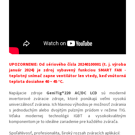
UPOZORNENIE: Od sériového čísla 20240100001 (t. j. výroba
január 2024) je zdroj vybavený funkciou SMART FAN -
teplotný snímač zapne ventilátor len vtedy, keď vnútorná
teplota dosiahne 40 ~ 45 °C.
Napájacie zdroje
GeniTig®220 AC/DC LCD
sú moderné
invertorové zváracie zdroje, ktoré ponúkajú veľmi vysokú
univerzálnosť zvárania. Ich hlavnou výhodou je možnosť zvárania
s jednoduchým alebo dvojitým pulzným prúdom v režime TIG.
Vďaka modernej technológii IGBT a vysokokvalitným
komponentom je to ideálne zariadenie pre každého zvárača.
Spoľahlivosť, profesionalita, široký rozsah zváracích aplikácií: