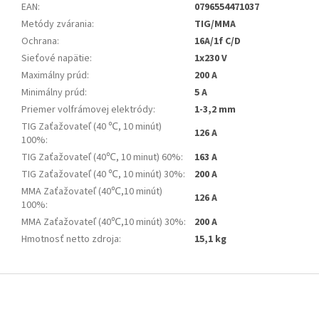
EAN
:
0796554471037
Metódy zvárania
:
TIG/MMA
Ochrana
:
16A/1f C/D
Sieťové napätie
:
1x230 V
Maximálny prúd
:
200 A
Minimálny prúd
:
5 A
Priemer volfrámovej elektródy
:
1-3,2 mm
TIG Zaťažovateľ (40 ℃, 10 minút)
126 A
100%
:
TIG Zaťažovateľ (40℃, 10 minut) 60%
:
163 A
TIG Zaťažovateľ (40 ℃, 10 minút) 30%
:
200 A
MMA Zaťažovateľ (40℃,10 minút)
126 A
100%
:
MMA Zaťažovateľ (40℃,10 minút) 30%
:
200 A
Hmotnosť netto zdroja
:
15,1 kg
Z
á
p