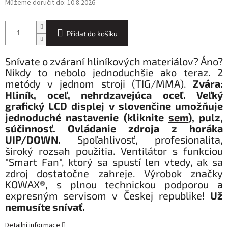
Můžeme doručit do:
10.8.2026
Přidat do košíku
Snívate o zváraní hliníkových materiálov? Áno?
Nikdy to nebolo jednoduchšie ako teraz. 2
metódy v jednom stroji (TIG/MMA).
Zvára:
Hliník, oceľ, nehrdzavejúca oceľ.
Veľký
grafický LCD displej v slovenčine umožňuje
jednoduché nastavenie (kliknite
sem
), pulz,
súčinnosť. Ovládanie zdroja z horáka
UIP/DOWN.
Spoľahlivosť, profesionalita,
široký rozsah použitia. Ventilátor s funkciou
"Smart Fan", ktorý sa spustí len vtedy, ak sa
zdroj dostatočne zahreje. Výrobok značky
KOWAX®, s plnou technickou podporou a
expresným servisom v Českej republike!
Už
nemusíte snívať.
Detailní informace