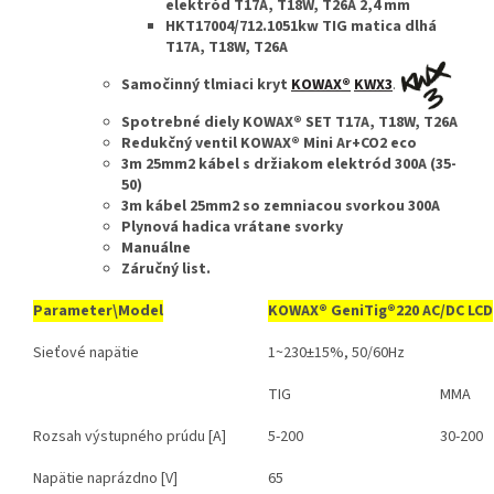
elektród T17A, T18W, T26A 2,4 mm
HKT17004/712.1051kw TIG matica dlhá
T17A, T18W, T26A
Samočinný tlmiaci kryt
KOWAX®
KWX3
.
Spotrebné diely KOWAX® SET T17A, T18W, T26A
Redukčný ventil KOWAX® Mini Ar+CO2 eco
3m 25mm2 kábel s držiakom elektród 300A (35-
50)
3m kábel 25mm2 so zemniacou svorkou 300A
Plynová hadica vrátane svorky
Manuálne
Záručný list.
Parameter\Model
KOWAX®
GeniTig®220 AC/DC LCD
Sieťové napätie
1~230±15%, 50/60Hz
TIG
MMA
Rozsah výstupného prúdu [A]
5-200
30-200
Napätie naprázdno [V]
65