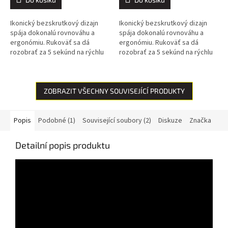
Ikonický bezskrutkový dizajn
Ikonický bezskrutkový dizajn
spája dokonalú rovnováhu a
spája dokonalú rovnováhu a
ergonómiu. Rukoväť sa dá
ergonómiu. Rukoväť sa dá
rozobrať za 5 sekúnd na rýchlu
rozobrať za 5 sekúnd na rýchlu
diagnostiku poruchy. Spínač
diagnostiku poruchy. Spínač
typu plug and play, rýchla
typu plug and play, rýchla
výmena....
výmena....
ZOBRAZIT VŠECHNY SOUVISEJÍCÍ PRODUKTY
Popis
Podobné (1)
Související soubory (2)
Diskuze
Značka
Detailní popis produktu