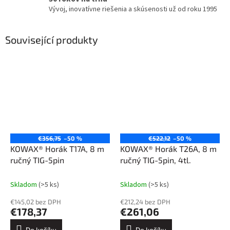
Vývoj, inovatívne riešenia a skúsenosti už od roku 1995
Související produkty
€356,75
–50 %
€522,12
–50 %
KOWAX® Horák T17A, 8 m
KOWAX® Horák T26A, 8 m
ručný TIG-5pin
ručný TIG-5pin, 4tl.
Skladom
(>5 ks)
Skladom
(>5 ks)
€145,02 bez DPH
€212,24 bez DPH
€178,37
€261,06
Do košíku
Do košíku