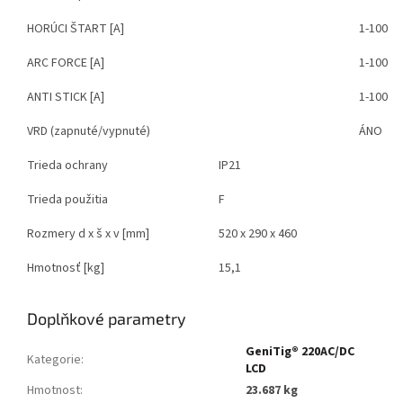
HORÚCI ŠTART [A]
1-100
ARC FORCE [A]
1-100
ANTI STICK [A]
1-100
VRD (zapnuté/vypnuté)
ÁNO
Trieda ochrany
IP21
Trieda použitia
F
Rozmery d x š x v [mm]
520 x 290 x 460
Hmotnosť [kg]
15,1
Doplňkové parametry
GeniTig® 220AC/DC
Kategorie
:
LCD
Hmotnost
:
23.687 kg