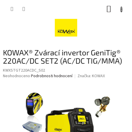
Přejít
NÁKUP
na
obsah
KOŠÍK
KOWAX® Zvárací invertor GeniTig®
220AC/DC SET2 (AC/DC TIG/MMA)
KWXSTGT220ACDC_S02
Průměrné
Neohodnoceno
Podrobnosti hodnocení
Značka:
KOWAX
hodnocení
produktu
je
0,0
z
5
hvězdiček.