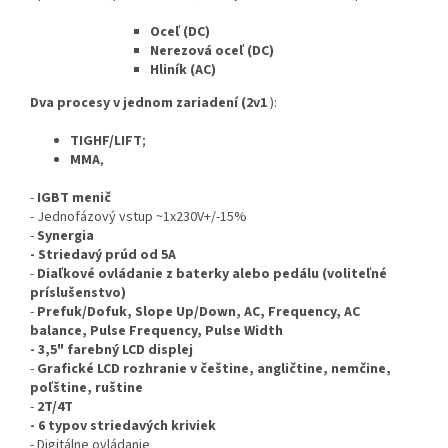
Oceľ (DC)
Nerezová oceľ (DC)
Hliník (AC)
Dva procesy v jednom zariadení (2v1
):
TIG
HF/LIFT
;
MMA
,
-
IGBT menič
-
Jednofázový vstup ~1x230V+/-15%
-
Synergia
- Striedavý prúd od 5A
-
Diaľkové ovládanie z baterky alebo pedálu (voliteľné
príslušenstvo
)
-
Prefuk/Dofuk, Slope Up/Down, AC, Frequency, AC
balance, Pulse Frequency, Pulse Width
-
3,5" farebný LCD displej
-
Grafické LCD rozhranie v češtine, angličtine, nemčine,
poľštine, ruštine
-
2T/4T
- 6 typov striedavých kriviek
-
Digitálne ovládanie