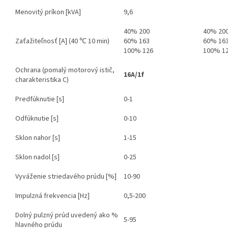
Menovitý príkon [kVA]
9,6
40% 200
40% 20
Zaťažiteľnosť [A] (40 ℃ 10 min)
60% 163
60% 16
100% 126
100% 1
Ochrana (pomalý motorový istič,
16A/1f
charakteristika C)
Predfúknutie [s]
0-1
Odfúknutie [s]
0-10
Sklon nahor [s]
1-15
Sklon nadol [s]
0-25
Vyváženie striedavého prúdu [%]
10-90
Impulzná frekvencia [Hz]
0,5-200
Dolný pulzný prúd uvedený ako %
5-95
hlavného prúdu