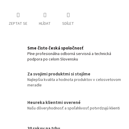
ZEPTAT SE
HLÍDAT
SDÍLET
Sme čisto česká spoločnosť
Plne profesionálna odborná servisná a technická
podpora po celom Slovensku
Za svojimi produktmi si stojíme
Najlepšia kvalita a hodnota produktov v celosvetovom
meradle
Heureka klientmi overené
Našu dôveryhodnosť a spoľahlivosť potvrdzujú klienti
30 rokov na trhu