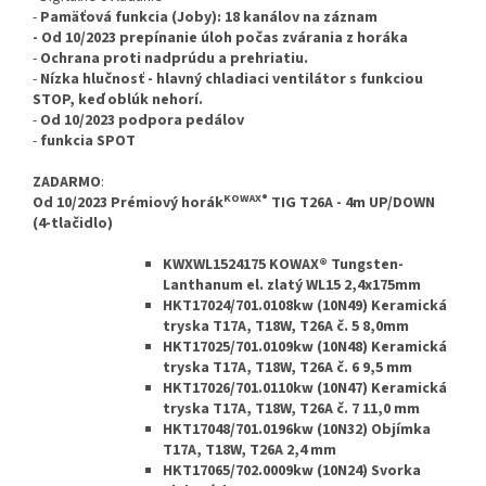
-
Pamäťová funkcia (Joby): 18 kanálov na záznam
- Od 10/2023 prepínanie úloh počas zvárania z horáka
-
Ochrana proti nadprúdu a prehriatiu.
-
Nízka hlučnosť - hlavný chladiaci ventilátor s funkciou
STOP, keď oblúk nehorí.
-
Od 10/2023 podpora pedálov
-
funkcia SPOT
ZADARMO
:
KOWAX®
Od 10/2023 Prémiový
horák
TIG T26A - 4m UP/DOWN
(4-tlačidlo)
KWXWL1524175 KOWAX® Tungsten-
Lanthanum el. zlatý WL15 2,4x175mm
HKT17024/701.0108kw (10N49) Keramická
tryska T17A, T18W, T26A č. 5 8,0mm
HKT17025/701.0109kw (10N48) Keramická
tryska T17A, T18W, T26A č. 6 9,5 mm
HKT17026/701.0110kw (10N47) Keramická
tryska T17A, T18W, T26A č. 7 11,0 mm
HKT17048/701.0196kw (10N32) Objímka
T17A, T18W, T26A 2,4 mm
HKT17065/702.0009kw (10N24) Svorka