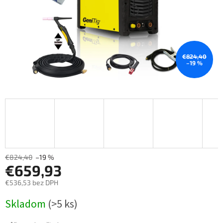
€824,40
–19 %
€824,40
–19 %
€659,93
€536,53 bez DPH
Měrná
Skladom
(>5 ks)
cena: