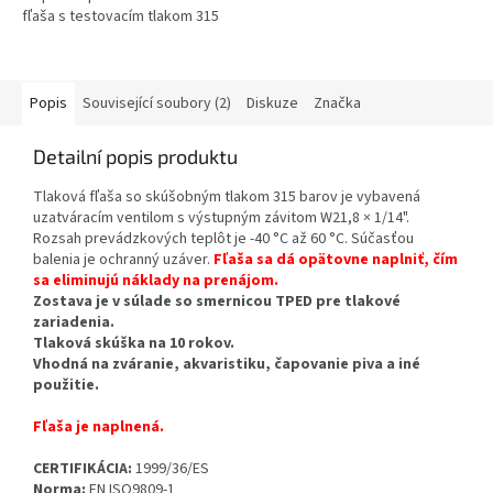
fľaša s testovacím tlakom 315
barov, ktorá je vybavená
uzatváracím ventilom s...
Popis
Související soubory (2)
Diskuze
Značka
Detailní popis produktu
Tlaková fľaša so skúšobným tlakom 315 barov je vybavená
uzatváracím ventilom s výstupným závitom W21,8 × 1/14".
Rozsah prevádzkových teplôt je -40 °C až 60 °C. Súčasťou
balenia je ochranný uzáver.
Fľaša sa dá opätovne naplniť, čím
sa eliminujú náklady na prenájom.
Zostava je v súlade so smernicou TPED pre tlakové
zariadenia.
Tlaková skúška na 10 rokov.
Vhodná na zváranie, akvaristiku, čapovanie piva a iné
použitie.
Fľaša je naplnená.
CERTIFIKÁCIA:
1999/36/ES
Norma:
EN ISO9809-1