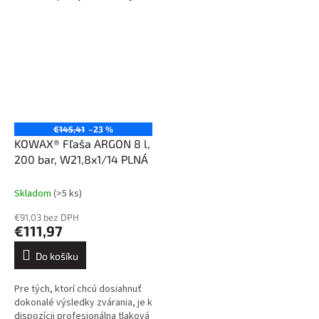
€145,41
–23 %
KOWAX® Fľaša ARGON 8 l,
200 bar, W21,8x1/14 PLNÁ
Skladom
(>5 ks)
€91,03 bez DPH
€111,97
Do košíku
Pre tých, ktorí chcú dosiahnuť
dokonalé výsledky zvárania, je k
dispozícii profesionálna tlaková