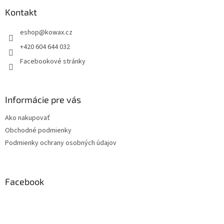
p
a
Kontakt
t
eshop
@
kowax.cz
í
+420 604 644 032
Facebookové stránky
Informácie pre vás
Ako nakupovať
Obchodné podmienky
Podmienky ochrany osobných údajov
Facebook