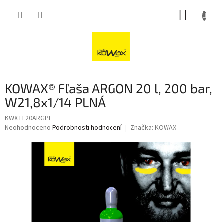
Přejít
NÁKUP
na
obsah
KOŠÍK
KOWAX® Fľaša ARGON 20 l, 200 bar,
W21,8x1/14 PLNÁ
KWXTL20ARGPL
Průměrné
Neohodnoceno
Podrobnosti hodnocení
Značka:
KOWAX
hodnocení
produktu
je
0,0
z
5
hvězdiček.