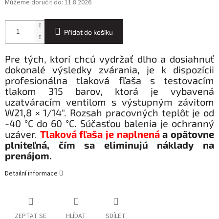
Můžeme doručit do:
11.8.2026
Přidat do košíku
Pre tých, ktorí chcú vydržať dlho a dosiahnuť
dokonalé výsledky zvárania, je k dispozícii
profesionálna tlaková fľaša s testovacím
tlakom 315 barov, ktorá je vybavená
uzatváracím ventilom s výstupným závitom
W21,8 × 1/14". Rozsah pracovných teplôt je od
-40 °C do 60 °C. Súčasťou balenia je ochranný
uzáver.
Tlaková fľaša je naplnená
a opätovne
plniteľná, čím sa eliminujú náklady na
prenájom.
Detailní informace
ZEPTAT SE
HLÍDAT
SDÍLET