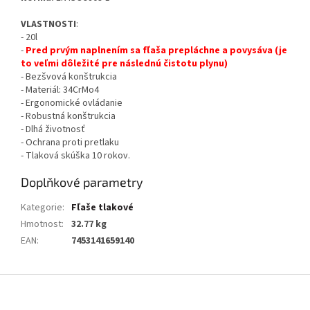
VLASTNOSTI
:
- 20l
-
Pred prvým naplnením sa fľaša prepláchne a povysáva (je
to veľmi dôležité pre následnú čistotu plynu)
- Bezšvová konštrukcia
- Materiál: 34CrMo4
- Ergonomické ovládanie
- Robustná konštrukcia
- Dlhá životnosť
- Ochrana proti pretlaku
- Tlaková skúška 10 rokov.
Doplňkové parametry
Kategorie
:
Fľaše tlakové
Hmotnost
:
32.77 kg
EAN
:
7453141659140
Z
á