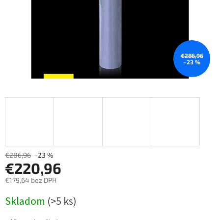
€286,96
–23 %
€286,96
–23 %
€220,96
€179,64 bez DPH
Měrná
Skladom
(>5 ks)
cena: