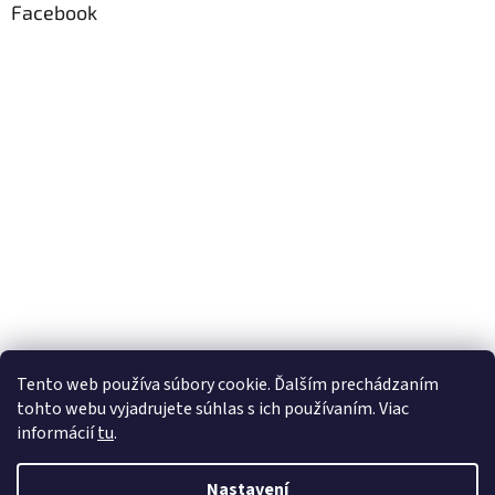
Facebook
Tento web používa súbory cookie. Ďalším prechádzaním
tohto webu vyjadrujete súhlas s ich používaním. Viac
informácií
tu
.
Nastavení