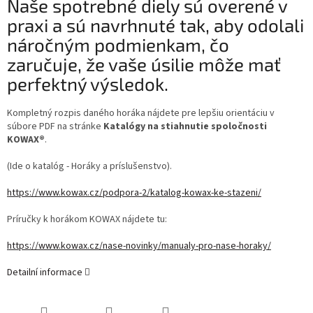
Naše spotrebné diely sú overené v
praxi a sú navrhnuté tak, aby odolali
náročným podmienkam, čo
zaručuje, že vaše úsilie môže mať
perfektný výsledok.
Kompletný rozpis daného horáka nájdete pre lepšiu orientáciu v
súbore PDF na stránke
Katalógy na stiahnutie spoločnosti
KOWAX®
.
(Ide o katalóg - Horáky a príslušenstvo).
https://www.kowax.cz/podpora-2/katalog-kowax-ke-stazeni/
Príručky k horákom KOWAX nájdete tu:
https://www.kowax.cz/nase-novinky/manualy-pro-nase-horaky/
Detailní informace