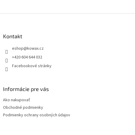
Z
á
p
a
Kontakt
t
eshop
@
kowax.cz
í
+420 604 644 032
Facebookové stránky
Informácie pre vás
Ako nakupovať
Obchodné podmienky
Podmienky ochrany osobných údajov