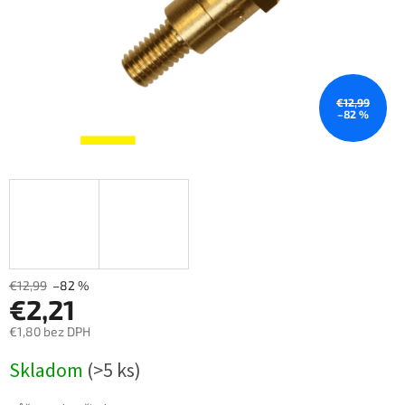
€12,99
–82 %
€12,99
–82 %
€2,21
€1,80 bez DPH
Měrná
Skladom
(>5 ks)
cena: