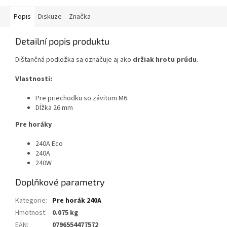
Popis
Diskuze
Značka
Detailní popis produktu
Dištančná podložka sa označuje aj ako
držiak hrotu prúdu
.
Vlastnosti:
Pre priechodku so závitom M6.
Dĺžka 26 mm
Pre horáky
240A Eco
240A
240W
Doplňkové parametry
Kategorie
:
Pre horák 240A
Hmotnost
:
0.075 kg
EAN
:
0796554477572