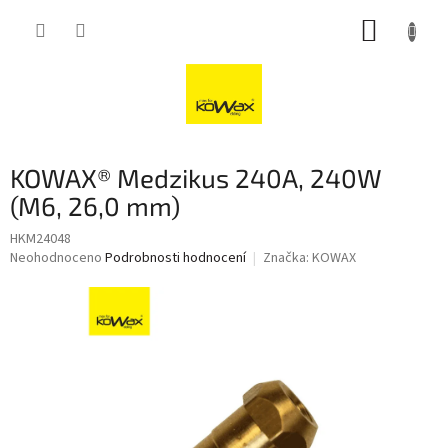
Přejít
NÁKUP
na
obsah
KOŠÍK
KOWAX® Medzikus 240A, 240W
(M6, 26,0 mm)
HKM24048
Průměrné
Neohodnoceno
Podrobnosti hodnocení
Značka:
KOWAX
hodnocení
produktu
je
0,0
z
5
hvězdiček.