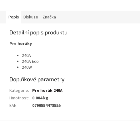
Popis
Diskuze
Značka
Detailní popis produktu
Pre horáky
240A
240A Eco
240W
Doplňkové parametry
Kategorie
:
Pre horák 240A
Hmotnost
:
0.004 kg
EAN
:
0796554478555
Z
á
p