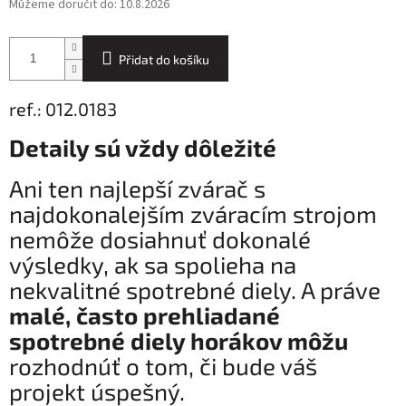
Můžeme doručit do:
10.8.2026
Přidat do košíku
ref.: 012.0183
Detaily sú vždy dôležité
Ani ten najlepší zvárač s
najdokonalejším zváracím strojom
nemôže dosiahnuť dokonalé
výsledky, ak sa spolieha na
nekvalitné spotrebné diely. A práve
malé, často prehliadané
spotrebné diely horákov môžu
rozhodnúť o tom, či bude váš
projekt úspešný.