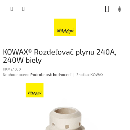
Přejít
NÁKUP
na
obsah
KOŠÍK
KOWAX® Rozdeľovač plynu 240A,
240W biely
HKM24050
Průměrné
Neohodnoceno
Podrobnosti hodnocení
Značka:
KOWAX
hodnocení
produktu
je
0,0
z
5
hvězdiček.