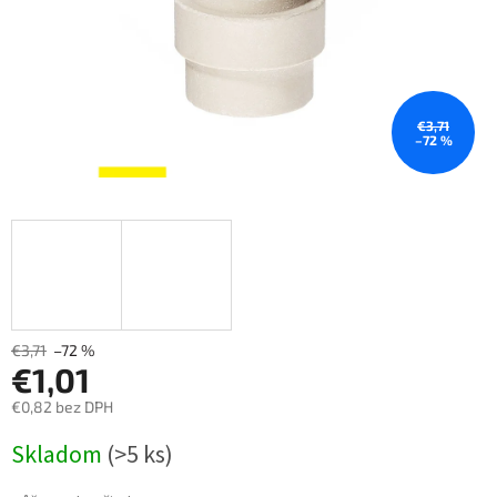
€3,71
–72 %
€3,71
–72 %
€1,01
€0,82 bez DPH
Měrná
Skladom
(>5 ks)
cena: